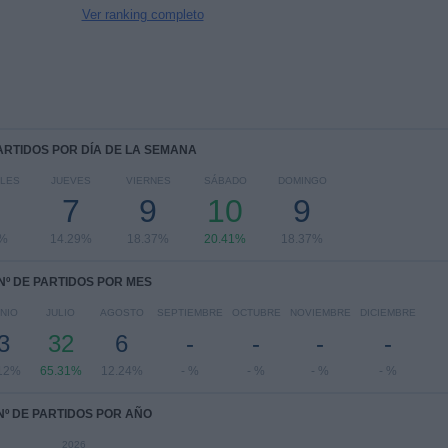
Ver ranking completo
PARTIDOS POR DÍA DE LA SEMANA
LES
JUEVES
VIERNES
SÁBADO
DOMINGO
7
9
10
9
2%
14.29%
18.37%
20.41%
18.37%
Nº DE PARTIDOS POR MES
NIO
JULIO
AGOSTO
SEPTIEMBRE
OCTUBRE
NOVIEMBRE
DICIEMBRE
3
32
6
-
-
-
-
12%
65.31%
12.24%
- %
- %
- %
- %
Nº DE PARTIDOS POR AÑO
2026