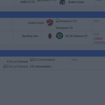
FOX
UMECIT FC
Árabe Unido
FOX
Unión Cocle
Veraguas CD
FOX
Sporting San Miguelito
ACSD Alianza FC
TVMAX
TVN Pas
FOX
CAI La Chorrera
CD Universitario