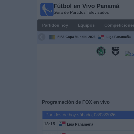
Fútbol en Vivo Panamá
Fútbol
Guía de Partidos Televisados
en Vivo
Panamá
Partidos hoy
Equipos
Competicione
Guía de
Partidos
FIFA Copa Mundial 2026
Liga Panameña
Televisados
Partidos
hoy
Equipos
Competiciones
Programación de
FOX
en vivo
Canales
Partidos de hoy sábado, 08/08/2026
TV
18:15
Liga Panameña
Otros