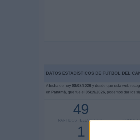
DATOS ESTADÍSTICOS DE FÚTBOL DEL CA
A fecha de hoy
08/08/2026
y desde que esta web recoge 
en
Panamá
, que fue el
05/19/2026
, podemos dar los si
49
PARTIDOS TELEVISADOS
COMPETI
1