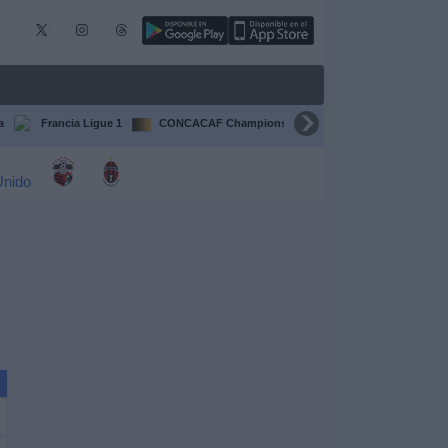
a
Francia Ligue 1
CONCACAF Champions Cup
Liga CONCACAF