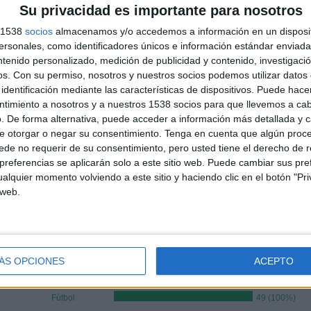
Su privacidad es importante para nosotros
s 1538
socios
almacenamos y/o accedemos a información en un disposit
ÚLTIMO PARTIDO
sonales, como identificadores únicos e información estándar enviada 
ntenido personalizado, medición de publicidad y contenido, investigaci
San Francisco FC - Herrera FC
os.
Con su permiso, nosotros y nuestros socios podemos utilizar datos 
08/07/2026 Liga Panameña
identificación mediante las características de dispositivos. Puede hacer
ntimiento a nosotros y a nuestros 1538 socios para que llevemos a ca
. De forma alternativa, puede acceder a información más detallada y 
e otorgar o negar su consentimiento.
Tenga en cuenta que algún proc
de no requerir de su consentimiento, pero usted tiene el derecho de r
Ranking equipos por nº de partidos Visitante
referencias se aplicarán solo a este sitio web. Puede cambiar sus pref
alquier momento volviendo a este sitio y haciendo clic en el botón "Pri
ACSD Alianza FC
2 (4.08%)
 web.
Argentina
2 (4.08%)
Marruecos
2 (4.08%)
Inglaterra
2 (4.08%)
España
2 (4.08%)
ÁS OPCIONES
ACEPTO
RANKING POR DEPORTES
Fútbol
49 (100%)