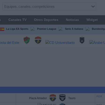
s
Canales TV
Otros Deportes
Noticias
Widget
La Liga EA Sports
Premier League
Serie A Italiana
Bundeslig
FOX
Plaza Amador
Tauro