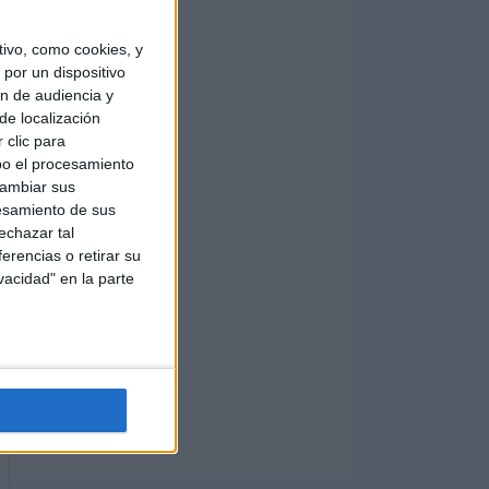
ivo, como cookies, y
por un dispositivo
ón de audiencia y
de localización
 clic para
bo el procesamiento
cambiar sus
esamiento de sus
echazar tal
erencias o retirar su
vacidad" en la parte