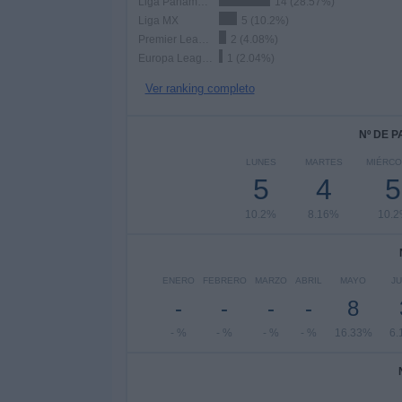
Liga Panameña
14 (28.57%)
Liga MX
5 (10.2%)
Premier League
2 (4.08%)
Europa League
1 (2.04%)
Ver ranking completo
Nº DE 
LUNES
MARTES
MIÉRCO
5
4
5
10.2%
8.16%
10.
ENERO
FEBRERO
MARZO
ABRIL
MAYO
JU
-
-
-
-
8
- %
- %
- %
- %
16.33%
6.