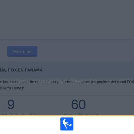
Más días
NAL FOX EN PANAMÁ
los datos estadísticos de cuándo y dónde se televisan los partidos del canal
FOX
guientes datos:
9
60
CIONES TELEVISADAS
EQUIPOS TELEVISADOS