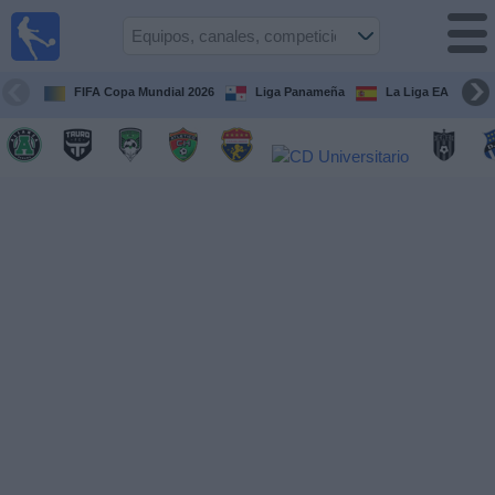
Fútbol
en Vivo
Panamá
FIFA Copa Mundial 2026
Liga Panameña
La Liga EA Sports
Guía de
Partidos
Televisados
Partidos
hoy
Equipos
Competiciones
Canales
TV
Otros