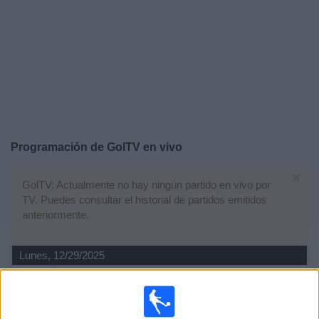
Deportes
Noticias
Widget
Programación de
GolTV
en vivo
×
GolTV: Actualmente no hay ningún partido en vivo por
TV. Puedes consultar el historial de partidos emitidos
anteriormente.
Lunes, 12/29/2025
14:15
Liga portuguesa
FC Porto