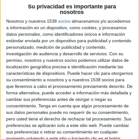
AVS Futebol
Su privacidad es importante para
GolTV Play
GolTV
nosotros
Nosotros y nuestros 1538
socios
almacenamos y/o accedemos
Domingo, 12/28/2025
a información en un dispositivo, como cookies, y procesamos
datos personales, como identificadores únicos e información
12:00
Liga portuguesa
estándar enviada por un dispositivo para publicidad y contenido
personalizado, medición de publicidad y contenido,
SC Braga
investigación de audiencia y desarrollo de servicios.
Con su
Benfica
permiso, nosotros y nuestros socios podemos utilizar datos de
GolTV Play
GolTV
localización geográfica precisa e identificación mediante las
características de dispositivos. Puede hacer clic para otorgarnos
14:30
Liga portuguesa
su consentimiento a nosotros y a nuestros 1538 socios para
que llevemos a cabo el procesamiento previamente descrito. De
Sporting CP
forma alternativa, puede acceder a información más detallada y
Río Ave
cambiar sus preferencias antes de otorgar o negar su
GolTV Play
GolTV
consentimiento.
Tenga en cuenta que algún procesamiento de
sus datos personales puede no requerir de su consentimiento,
Sábado, 12/27/2025
pero usted tiene el derecho de rechazar tal procesamiento. Sus
preferencias se aplicarán solo a este sitio web. Puede cambiar
12:00
Liga portuguesa
sus preferencias o retirar su consentimiento en cualquier
momento volviendo a este sitio y haciendo clic en el botón