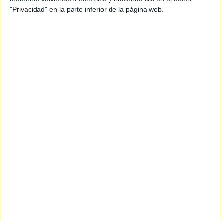
FC Famalicão
"Privacidad" en la parte inferior de la página web.
Estrela Amadora
GolTV Play
GolTV
14:30
Liga portuguesa
Estoril Praia
Alverca
GolTV Play
GolTV