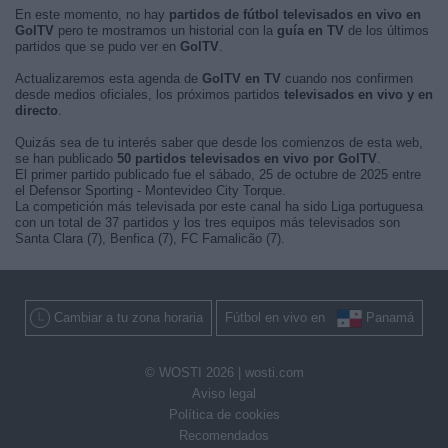
En este momento, no hay
partidos de fútbol televisados en vivo en
GolTV
pero te mostramos un historial con la
guía en TV
de los últimos
partidos que se pudo ver en
GolTV
.
Actualizaremos esta agenda de
GolTV en TV
cuando nos confirmen
desde medios oficiales, los próximos partidos
televisados en vivo y en
directo
.
Quizás sea de tu interés saber que desde los comienzos de esta web,
se han publicado
50 partidos televisados en vivo por GolTV
.
El primer partido publicado fue el sábado, 25 de octubre de 2025 entre
el Defensor Sporting - Montevideo City Torque.
La competición más televisada por este canal ha sido Liga portuguesa
con un total de 37 partidos y los tres equipos más televisados son
Santa Clara (7), Benfica (7), FC Famalicão (7).
Cambiar a tu zona horaria
Fútbol en vivo en
Panamá
© WOSTI 2026 |
wosti.com
Aviso legal
Política de cookies
Recomendados