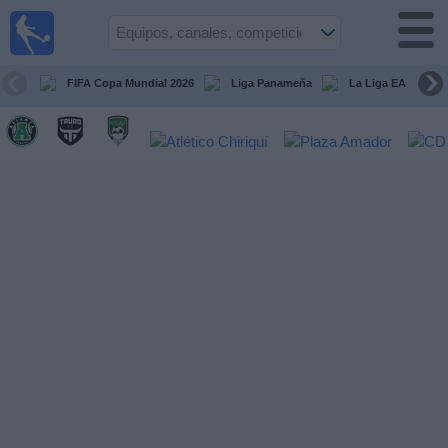
Fútbol
en Vivo
Panamá
FIFA Copa Mundial 2026
Liga Panameña
La Liga EA Sports
Guía de
Partidos
Televisados
Partidos
hoy
Equipos
Competiciones
Canales
TV
Otros