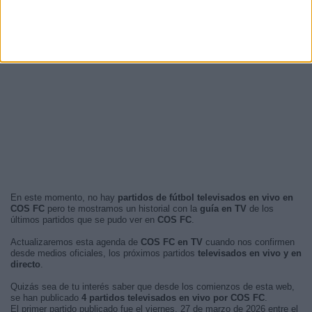
En este momento, no hay
partidos de fútbol televisados en vivo en
COS FC
pero te mostramos un historial con la
guía en TV
de los
últimos partidos que se pudo ver en
COS FC
.
Actualizaremos esta agenda de
COS FC en TV
cuando nos confirmen
desde medios oficiales, los próximos partidos
televisados en vivo y en
directo
.
Quizás sea de tu interés saber que desde los comienzos de esta web,
se han publicado
4 partidos televisados en vivo por COS FC
.
El primer partido publicado fue el viernes, 27 de marzo de 2026 entre el