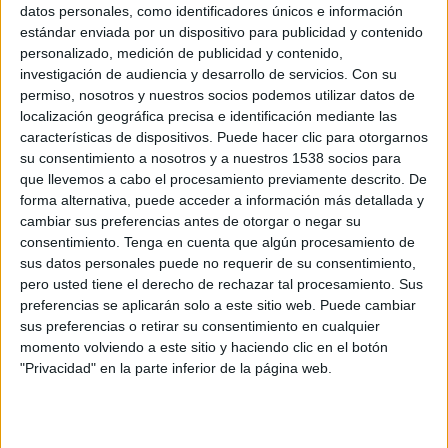
datos personales, como identificadores únicos e información
Bélgica
estándar enviada por un dispositivo para publicidad y contenido
TUDN
Azteca Deportes Network
COS FC
personalizado, medición de publicidad y contenido,
investigación de audiencia y desarrollo de servicios.
Con su
Domingo, 03/29/2026
permiso, nosotros y nuestros socios podemos utilizar datos de
localización geográfica precisa e identificación mediante las
14:00
Amistoso
características de dispositivos. Puede hacer clic para otorgarnos
su consentimiento a nosotros y a nuestros 1538 socios para
Colombia
que llevemos a cabo el procesamiento previamente descrito. De
forma alternativa, puede acceder a información más detallada y
Francia
cambiar sus preferencias antes de otorgar o negar su
COS FC
consentimiento.
Tenga en cuenta que algún procesamiento de
sus datos personales puede no requerir de su consentimiento,
Sábado, 03/28/2026
pero usted tiene el derecho de rechazar tal procesamiento. Sus
preferencias se aplicarán solo a este sitio web. Puede cambiar
20:00
Amistoso
sus preferencias o retirar su consentimiento en cualquier
momento volviendo a este sitio y haciendo clic en el botón
México
"Privacidad" en la parte inferior de la página web.
Portugal
TUDN
Azteca Deportes Network
COS FC