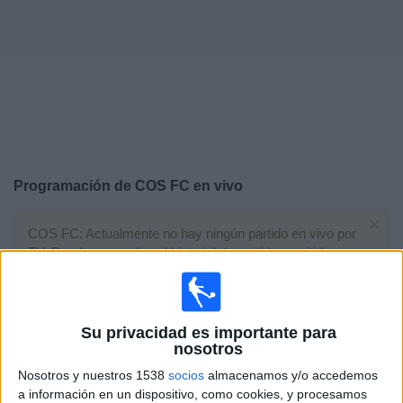
Deportes
Noticias
Widget
Programación de
COS FC
en vivo
×
COS FC: Actualmente no hay ningún partido en vivo por
TV. Puedes consultar el historial de partidos emitidos
anteriormente.
Martes, 03/31/2026
Su privacidad es importante para
nosotros
20:00
Amistoso
Nosotros y nuestros 1538
socios
almacenamos y/o accedemos
a información en un dispositivo, como cookies, y procesamos
México