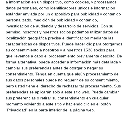
a información en un dispositivo, como cookies, y procesamos
datos personales, como identificadores únicos e información
Amistoso Femenino (2)
estándar enviada por un dispositivo para publicidad y contenido
personalizado, medición de publicidad y contenido,
investigación de audiencia y desarrollo de servicios.
Con su
ASEAN Cup (2)
permiso, nosotros y nuestros socios podemos utilizar datos de
localización geográfica precisa e identificación mediante las
Australian FFA Cup (1)
características de dispositivos. Puede hacer clic para otorgarnos
su consentimiento a nosotros y a nuestros 1538 socios para
Campeonato Femenino (8)
que llevemos a cabo el procesamiento previamente descrito. De
forma alternativa, puede acceder a información más detallada y
Caribbean Club Championship (4)
cambiar sus preferencias antes de otorgar o negar su
consentimiento.
Tenga en cuenta que algún procesamiento de
sus datos personales puede no requerir de su consentimiento,
Championship (5)
pero usted tiene el derecho de rechazar tal procesamiento. Sus
preferencias se aplicarán solo a este sitio web. Puede cambiar
CONCACAF Central American Cup (24)
sus preferencias o retirar su consentimiento en cualquier
momento volviendo a este sitio y haciendo clic en el botón
"Privacidad" en la parte inferior de la página web.
CONCACAF U20 (1)