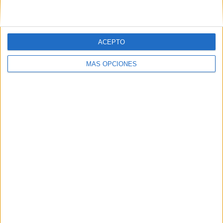
MLS (240)
ACEPTO
MLS Next Pro (98)
MÁS OPCIONES
National League (24)
National League North (6)
National League South (6)
NWSL (2)
Premier League Ucrania (17)
Primera B (154)