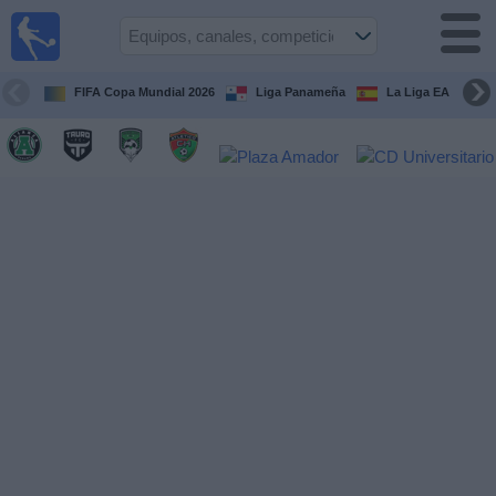
Fútbol
en Vivo
Panamá
FIFA Copa Mundial 2026
Liga Panameña
La Liga EA Sports
Guía de
Partidos
Televisados
Partidos
hoy
Equipos
Competiciones
Canales
TV
Otros