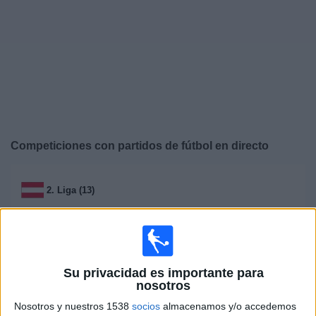
Deportes
Noticias
Widget
Competiciones con partidos de fútbol en directo
2. Liga (13)
3. Liga (9)
Admiral Bundesliga (11)
Su privacidad es importante para
nosotros
Amistoso (12)
Nosotros y nuestros 1538
socios
almacenamos y/o accedemos