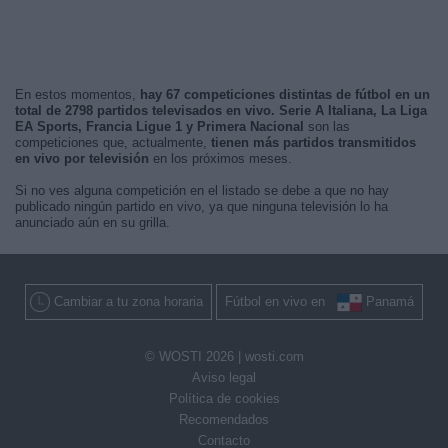
En estos momentos,
hay 67 competiciones distintas de fútbol en un
total de 2798 partidos televisados en vivo. Serie A Italiana, La Liga
EA Sports, Francia Ligue 1 y Primera Nacional
son las
competiciones que, actualmente,
tienen más partidos transmitidos
en vivo por televisión
en los próximos meses.
Si no ves alguna competición en el listado se debe a que no hay
publicado ningún partido en vivo, ya que ninguna televisión lo ha
anunciado aún en su grilla.
Cambiar a tu zona horaria
Fútbol en vivo en
Panamá
© WOSTI 2026 |
wosti.com
Aviso legal
Política de cookies
Recomendados
Contacto