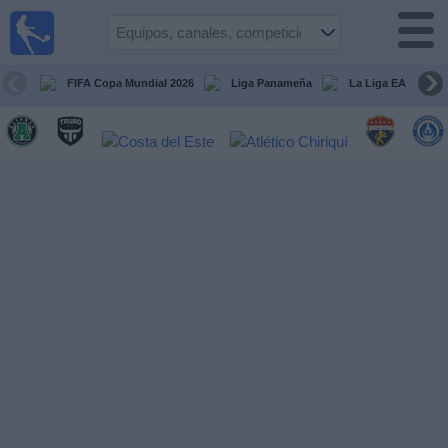
Fútbol
en Vivo
Panamá
FIFA Copa Mundial 2026
Liga Panameña
La Liga EA Sports
Guía de
Partidos
Televisados
Partidos
hoy
Equipos
Competiciones
Canales
TV
Otros