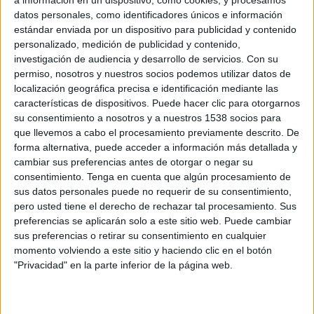
14:00
National League South
datos personales, como identificadores únicos e información
estándar enviada por un dispositivo para publicidad y contenido
Dagenham & Redbridge
personalizado, medición de publicidad y contenido,
Farnham Town
investigación de audiencia y desarrollo de servicios.
Con su
permiso, nosotros y nuestros socios podemos utilizar datos de
DAZN (Míralo en vivo)
localización geográfica precisa e identificación mediante las
características de dispositivos. Puede hacer clic para otorgarnos
Sábado, 08/15/2026
su consentimiento a nosotros y a nuestros 1538 socios para
que llevemos a cabo el procesamiento previamente descrito. De
09:00
National League South
forma alternativa, puede acceder a información más detallada y
Braintree Town
cambiar sus preferencias antes de otorgar o negar su
consentimiento.
Tenga en cuenta que algún procesamiento de
Chesham United
sus datos personales puede no requerir de su consentimiento,
pero usted tiene el derecho de rechazar tal procesamiento. Sus
DAZN (Míralo en vivo)
preferencias se aplicarán solo a este sitio web. Puede cambiar
sus preferencias o retirar su consentimiento en cualquier
momento volviendo a este sitio y haciendo clic en el botón
Más días
"Privacidad" en la parte inferior de la página web.
DATOS ESTADÍSTICOS DE NATIONAL LEAGUE SOUTH EN
TELEVISIÓN EN PANAMÁ