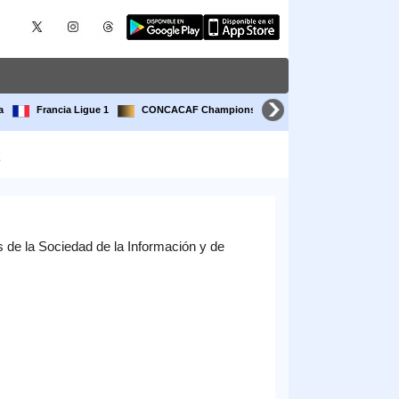
a
Francia Ligue 1
CONCACAF Champions Cup
Liga CONCACAF
os de la Sociedad de la Información y de