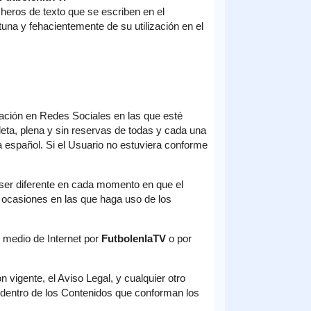
cheros de texto que se escriben en el
una y fehacientemente de su utilización en el
pación en Redes Sociales en las que esté
leta, plena y sin reservas de todas y cada una
a español. Si el Usuario no estuviera conforme
er diferente en cada momento en que el
s ocasiones en las que haga uso de los
r medio de Internet por
FutbolenlaTV
o por
 vigente, el Aviso Legal, y cualquier otro
r dentro de los Contenidos que conforman los