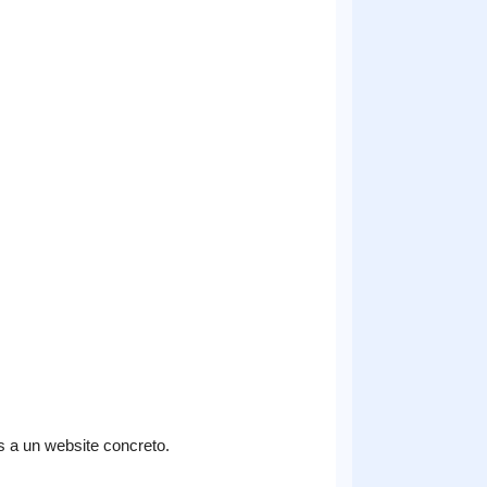
os a un website concreto.