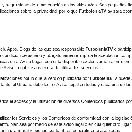
ad” y seguimiento de la navegación en los sitios Web. Son pequeños fi
icaciones sobre la privacidad, por lo que
FutbolenlaTV
avisará oport
Web, Apps, Blogs de las que sea responsable
FutbolenlaTV
o partici
la condición de usuario y obligatoriamente implica la aceptación comp
uidas en el Aviso Legal, que está disponible exclusivamente en idiom
 Aviso Legal, se abstendrá de utilizar los servicios.
alizaciones por lo que la versión publicada por
FutbolenlaTV
puede s
 tanto, el Usuario debe leer el Aviso Legal en todas y cada una de la
suarios el acceso y la utilización de diversos Contenidos publicados po
lizar los Servicios y los Contenidos de conformidad con la legislación
nto, bien sea por medio de este aviso legal o en cualquier otro luga
vencia, la moral y buenas costumbres generalmente aceptadas.