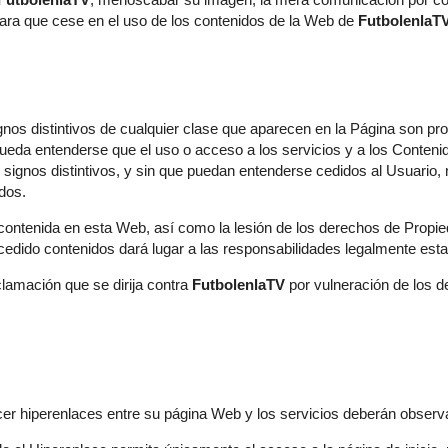
e para que cese en el uso de los contenidos de la Web de
FutbolenlaT
os distintivos de cualquier clase que aparecen en la Página son pr
pueda entenderse que el uso o acceso a los servicios y a los Conteni
signos distintivos, y sin que puedan entenderse cedidos al Usuario,
dos.
 contenida en esta Web, así como la lesión de los derechos de Propied
cedido contenidos dará lugar a las responsabilidades legalmente esta
clamación que se dirija contra
FutbolenlaTV
por vulneración de los d
r hiperenlaces entre su página Web y los servicios deberán observar