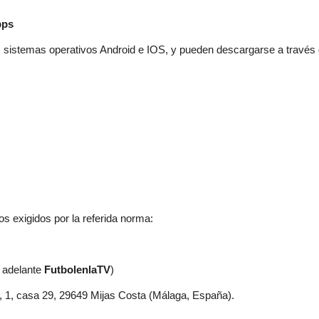
pps
istemas operativos Android e IOS, y pueden descargarse a través
os exigidos por la referida norma:
 adelante
FutbolenlaTV
)
, 1, casa 29, 29649 Mijas Costa (Málaga, España)
.