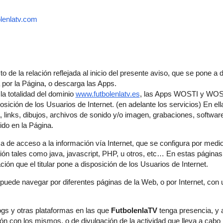
lenlatv.com
sto de la relación reflejada al inicio del presente aviso, que se pone a
a por la Página, o descarga las Apps.
la totalidad del dominio
www.futbolenlatv.es
, las Apps WOSTI y WOST
sición de los Usuarios de Internet. (en adelante los servicios) En el
a, links, dibujos, archivos de sonido y/o imagen, grabaciones, softwar
ido en la Página.
ema de acceso a la información vía Internet, que se configura por med
n tales como java, javascript, PHP, u otros, etc… En estas páginas
ción que el titular pone a disposición de los Usuarios de Internet.
 puede navegar por diferentes páginas de la Web, o por Internet, con u
ogs y otras plataformas en las que
FutbolenlaTV
tenga presencia, y a
ón con los mismos, o de divulgación de la actividad que lleva a cabo