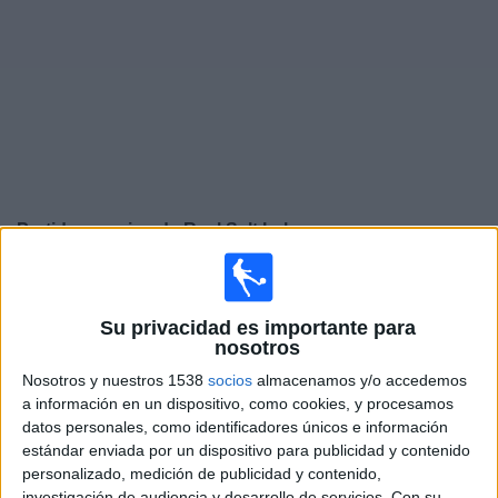
Deportes
Noticias
Widget
Partidos en vivo de
Real Salt Lake
Martes, 08/11/2026
20:30
Leagues Cup
Su privacidad es importante para
nosotros
Real Salt Lake
Nosotros y nuestros 1538
socios
almacenamos y/o accedemos
FC Juárez
a información en un dispositivo, como cookies, y procesamos
Apple TV
datos personales, como identificadores únicos e información
estándar enviada por un dispositivo para publicidad y contenido
Sábado, 08/15/2026
personalizado, medición de publicidad y contenido,
investigación de audiencia y desarrollo de servicios.
Con su