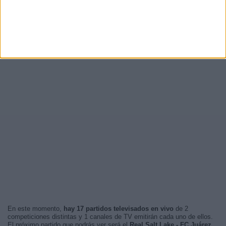
En este momento,
hay 17 partidos televisados en vivo
de 2
competiciones distintas y 1 canales de TV emitirán cada uno de ellos.
El próximo partido que podrás ver será el
Real Salt Lake - FC Juárez