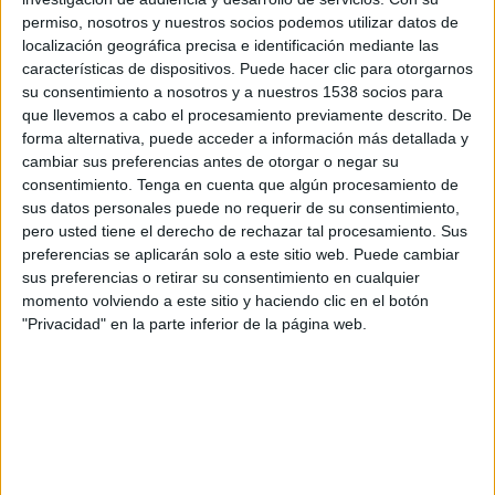
20:30
MLS
permiso, nosotros y nuestros socios podemos utilizar datos de
localización geográfica precisa e identificación mediante las
Real Salt Lake
características de dispositivos. Puede hacer clic para otorgarnos
Minnesota Utd.
su consentimiento a nosotros y a nuestros 1538 socios para
que llevemos a cabo el procesamiento previamente descrito. De
Apple TV
forma alternativa, puede acceder a información más detallada y
cambiar sus preferencias antes de otorgar o negar su
Miércoles, 08/19/2026
consentimiento.
Tenga en cuenta que algún procesamiento de
sus datos personales puede no requerir de su consentimiento,
20:30
MLS
pero usted tiene el derecho de rechazar tal procesamiento. Sus
Real Salt Lake
preferencias se aplicarán solo a este sitio web. Puede cambiar
sus preferencias o retirar su consentimiento en cualquier
FC Dallas
momento volviendo a este sitio y haciendo clic en el botón
Apple TV
"Privacidad" en la parte inferior de la página web.
Más días
DATOS ESTADÍSTICOS DEL EQUIPO REAL SALT LAKE EN
TELEVISIÓN EN PANAMÁ