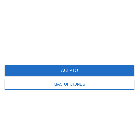
RANKING POR EQUIPOS
Colorado Rapids
20 (7.55%)
Los Angeles FC
19 (7.17%)
Seattle Sounders
18 (6.79%)
Portland Timbers
18 (6.79%)
Minnesota Utd.
18 (6.79%)
Ver ranking completo
ACEPTO
RANKING POR COMPETICIONES
MÁS OPCIONES
MLS
244 (92.08%)
Leagues Cup
12 (4.53%)
CONCACAF Champions Cup
6 (2.26%)
Generation Adidas Cup
1 (0.38%)
Amistoso
1 (0.38%)
Ver ranking completo