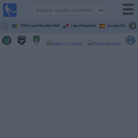
Fútbol
en Vivo
Panamá
FIFA Copa Mundial 2026
Liga Panameña
La Liga EA Sports
Guía de
Partidos
Televisados
Partidos
hoy
Equipos
Competiciones
Canales
TV
Otros