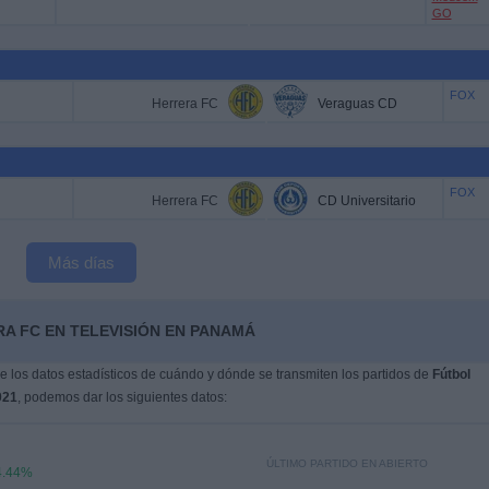
GO
FOX
Herrera FC
Veraguas CD
FOX
Herrera FC
CD Universitario
Más días
A FC EN TELEVISIÓN EN PANAMÁ
 los datos estadísticos de cuándo y dónde se transmiten los partidos de
Fútbol
021
, podemos dar los siguientes datos:
ÚLTIMO PARTIDO EN ABIERTO
4.44%