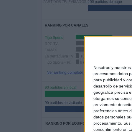
PARTIDOS TELEVISADOS
100 partidos de pago
RANKING POR CANALES
Tigo Sports
112 (62.22
RPC TV
33 (18.33%)
TVMAX
29 (16.11%)
La Berraquera TV
10 (5.56%)
Tigo Sports + Plus
9 (5%)
Nosotros y nuestro
Ver ranking completo
procesamos datos per
para publicidad y co
desarrollo de servici
90 partidos en local
geográfica precisa e 
50%
otorgarnos su conse
90 partidos de visitante
previamente descrito
50%
preferencias antes d
datos personales pue
procesamiento. Sus p
RANKING POR EQUIPOS
consentimiento en cu