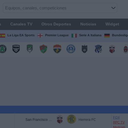
s
Canales TV
Otros Deportes
Noticias
Widget
La Liga EA Sports
Premier League
Serie A Italiana
Bundeslig
FOX
San Francisco FC
Herrera FC
RPC TV
Medcom