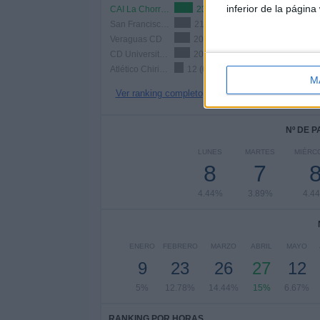
inferior de la página
CAI La Chorrera
23 (12.78%)
San Francisco FC
21 (11.67%)
Veraguas CD
20 (11.11%)
CD Universitario
20 (11.11%)
Atlético Chiriquí
12 (6.67%)
M
Ver ranking completo
Nº DE 
LUNES
MARTES
MIÉRC
8
7
4.44%
3.89%
4.4
ENERO
FEBRERO
MARZO
ABRIL
MAYO
9
23
26
27
12
5%
12.78%
14.44%
15%
6.67%
RANKING POR HORAS