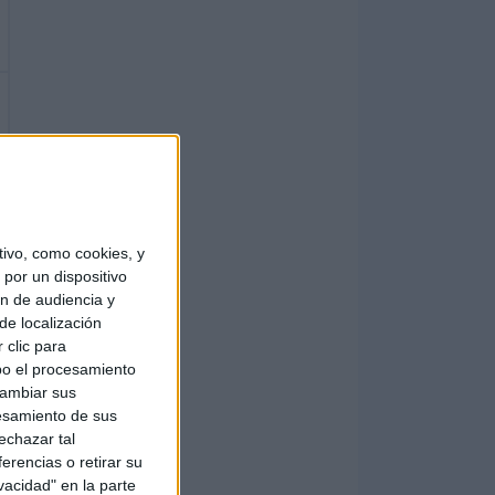
ivo, como cookies, y
por un dispositivo
ón de audiencia y
de localización
 clic para
bo el procesamiento
cambiar sus
esamiento de sus
echazar tal
erencias o retirar su
vacidad" en la parte