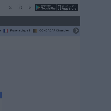
a
Francia Ligue 1
CONCACAF Champions Cup
Liga CONCACAF