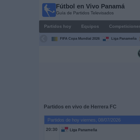
Fútbol en Vivo Panamá
Fútbol
Guía de Partidos Televisados
en Vivo
Panamá
Partidos hoy
Equipos
Competicione
Guía de
Partidos
FIFA Copa Mundial 2026
Liga Panameña
Televisados
Partidos
hoy
Equipos
Competiciones
Partidos en vivo de
Herrera FC
Canales
Partidos de hoy viernes, 08/07/2026
TV
20:30
Liga Panameña
Otros