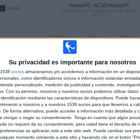
Herrera FC - ACSD Alianza FC
55.56%
03/29/2026 Liga Panameña por Tigo Sports,
RPC TV
PARTIDOS
DÍAS
TOTAL
%)
7
130
12
CONSECUTIVOS
SIN PARTIDO
CANALES TV
DE PAGO
GRATUÍTO
Su privacidad es importante para nosotros
s 1538
socios
almacenamos y/o accedemos a información en un disposit
sonales, como identificadores únicos e información estándar enviada 
ntenido personalizado, medición de publicidad y contenido, investigaci
os.
Con su permiso, nosotros y nuestros socios podemos utilizar datos 
TOTAL
MÁXIMO
TOTAL
identificación mediante las características de dispositivos. Puede hacer
1
23
14
ntimiento a nosotros y a nuestros 1538 socios para que llevemos a ca
. De forma alternativa, puede acceder a información más detallada y 
COMPETICIONES
VS CAI La
RIVALES
e otorgar o negar su consentimiento.
Tenga en cuenta que algún proc
Chorrera
de no requerir de su consentimiento, pero usted tiene el derecho de r
referencias se aplicarán solo a este sitio web. Puede cambiar sus pref
RANKING POR COMPETICIONES
alquier momento volviendo a este sitio y haciendo clic en el botón "Pri