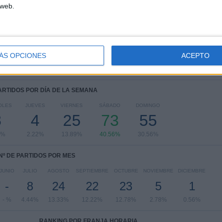
 web.
Liga Panameña
180 (100%)
Ver ranking completo
ÁS OPCIONES
ACEPTO
PARTIDOS POR DÍA DE LA SEMANA
OLES
JUEVES
VIERNES
SÁBADO
DOMINGO
8
4
25
73
55
4%
2.22%
13.89%
40.56%
30.56%
Nº DE PARTIDOS POR MES
JUNIO
JULIO
AGOSTO
SEPTIEMBRE
OCTUBRE
NOVIEMBRE
DICIEMBRE
-
8
24
22
23
5
1
- %
4.44%
13.33%
12.22%
12.78%
2.78%
0.56%
RANKING POR FRANJA HORARIA