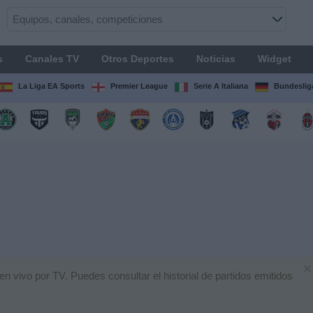
s
Canales TV
Otros Deportes
Noticias
Widget
La Liga EA Sports
Premier League
Serie A Italiana
Bundeslig
×
n vivo por TV. Puedes consultar el historial de partidos emitidos