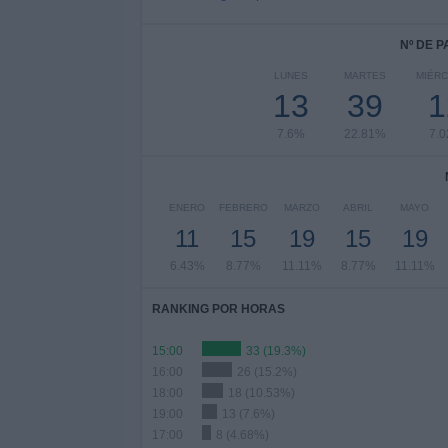
Nº DE 
LUNES
MARTES
MIÉR
13
39
1
7.6%
22.81%
7.
ENERO
FEBRERO
MARZO
ABRIL
MAYO
11
15
19
15
19
6.43%
8.77%
11.11%
8.77%
11.11%
RANKING POR HORAS
15:00
33 (19.3%)
16:00
26 (15.2%)
18:00
18 (10.53%)
19:00
13 (7.6%)
17:00
8 (4.68%)