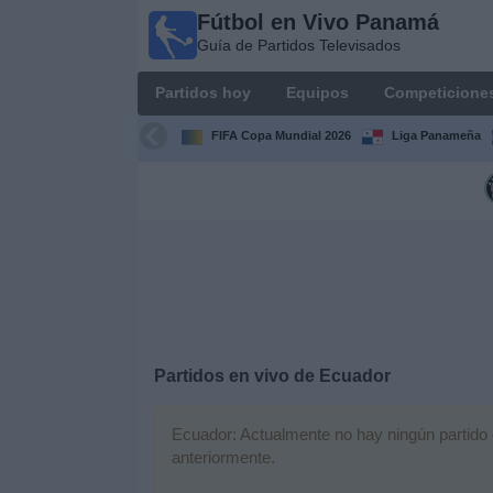
Fútbol en Vivo Panamá
Fútbol
Guía de Partidos Televisados
en Vivo
Panamá
Partidos hoy
Equipos
Competicione
Guía de
Partidos
FIFA Copa Mundial 2026
Liga Panameña
Televisados
Partidos
hoy
Equipos
Competiciones
Partidos en vivo de
Ecuador
Canales
TV
Ecuador: Actualmente no hay ningún partido e
anteriormente.
Otros