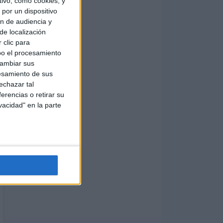
ivo, como cookies, y
por un dispositivo
ón de audiencia y
de localización
 clic para
bo el procesamiento
cambiar sus
esamiento de sus
echazar tal
erencias o retirar su
vacidad" en la parte