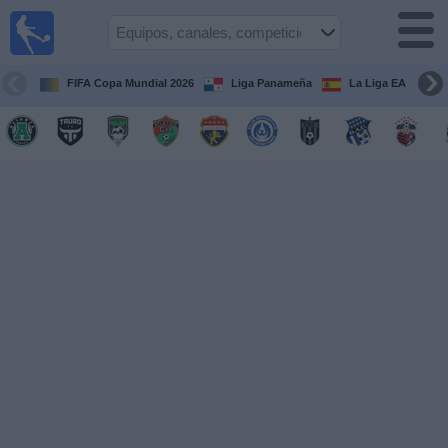
Fútbol
en Vivo
Panamá
FIFA Copa Mundial 2026
Liga Panameña
La Liga EA Sports
Guía de
Partidos
Televisados
Partidos
hoy
Equipos
Competiciones
Canales
TV
Otros