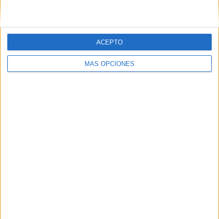
Ranking equipos por nº de partidos Local
Alemania
3 (50%)
ACEPTO
Estados Unidos
2 (33.33%)
Holanda
1 (16.67%)
MÁS OPCIONES
Ver ranking completo
Ranking equipos por nº de partidos Visitante
Alemania
3 (50%)
Inglaterra
1 (16.67%)
Francia
1 (16.67%)
Noruega
1 (16.67%)
Ver ranking completo
Nº DE PARTIDOS POR DÍA DE LA SEMANA
LUNES
MARTES
MIÉRCOLES
JUEVES
VIERNES