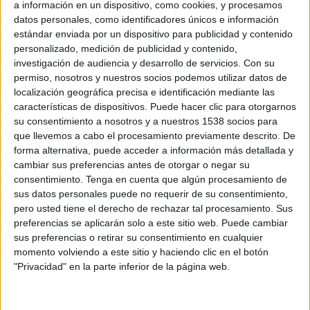
a información en un dispositivo, como cookies, y procesamos
Alemania
datos personales, como identificadores únicos e información
DAZN (Míralo en vivo)
estándar enviada por un dispositivo para publicidad y contenido
personalizado, medición de publicidad y contenido,
Viernes, 06/05/2026
investigación de audiencia y desarrollo de servicios.
Con su
permiso, nosotros y nuestros socios podemos utilizar datos de
07:00
Amistoso Femenino Sub-19
localización geográfica precisa e identificación mediante las
características de dispositivos. Puede hacer clic para otorgarnos
Estados Unidos
su consentimiento a nosotros y a nuestros 1538 socios para
Alemania
que llevemos a cabo el procesamiento previamente descrito. De
DAZN (Míralo en vivo)
forma alternativa, puede acceder a información más detallada y
cambiar sus preferencias antes de otorgar o negar su
consentimiento.
Tenga en cuenta que algún procesamiento de
DATOS ESTADÍSTICOS DE AMISTOSO FEMENINO SUB-19
sus datos personales puede no requerir de su consentimiento,
EN TELEVISIÓN EN PANAMÁ
pero usted tiene el derecho de rechazar tal procesamiento. Sus
preferencias se aplicarán solo a este sitio web. Puede cambiar
A fecha de hoy
08/07/2026
y desde que esta web recoge los datos
sus preferencias o retirar su consentimiento en cualquier
estadísticos de cuándo y dónde se televisan los partidos de
Fútbol
de la
momento volviendo a este sitio y haciendo clic en el botón
competición
Amistoso Femenino Sub-19
en
Panamá
, que fue el
"Privacidad" en la parte inferior de la página web.
05/30/2025
, podemos dar los siguientes datos: