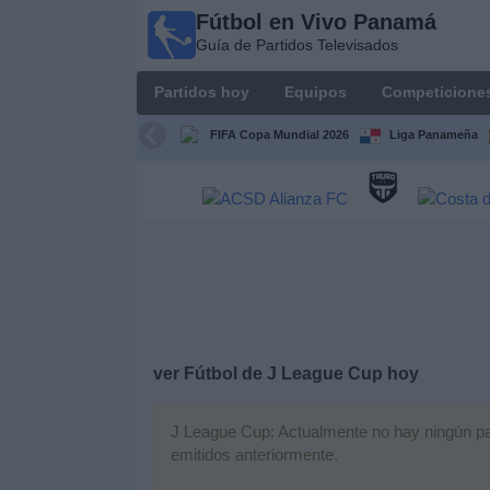
Fútbol en Vivo Panamá
Fútbol
Guía de Partidos Televisados
en Vivo
Panamá
Partidos hoy
Equipos
Competicione
Guía de
Partidos
FIFA Copa Mundial 2026
Liga Panameña
Televisados
Partidos
hoy
Equipos
Competiciones
ver Fútbol de J League Cup hoy
Canales
TV
J League Cup: Actualmente no hay ningún part
emitidos anteriormente.
Otros