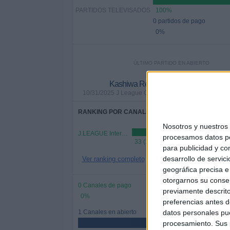
PARTIDOS TELEVISADOS
100%
0 partidos de pago
0%
ÚLTIMO PARTIDO EN ABIERTO
Kashiwa Reysol - Sanfrecce Hiroshi
10/31/2025 J League Cup por J.LEAGUE Internation
RANKING POR CANALES
Nosotros y nuestro
J.LEAGUE International YouTube
procesamos datos per
33 (100%)
para publicidad y co
desarrollo de servici
Ver ranking completo
geográfica precisa e 
otorgarnos su conse
0 Canales de pago
previamente descrito
0%
preferencias antes d
datos personales pue
1 Canales en abierto
procesamiento. Sus p