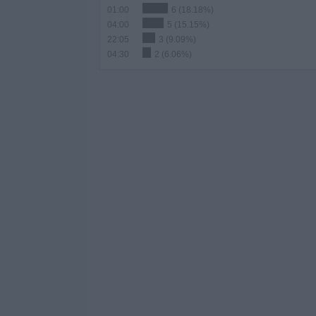
01:00
6 (18.18%)
04:00
5 (15.15%)
22:05
3 (9.09%)
04:30
2 (6.06%)