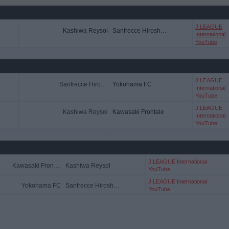
J.LEAGUE
Kashiwa Reysol
Sanfrecce Hiroshima
International
YouTube
J.LEAGUE
Sanfrecce Hiroshima
Yokohama FC
International
YouTube
J.LEAGUE
Kashiwa Reysol
Kawasaki Frontale
International
YouTube
J.LEAGUE International
Kawasaki Frontale
Kashiwa Reysol
YouTube
J.LEAGUE International
Yokohama FC
Sanfrecce Hiroshima
YouTube