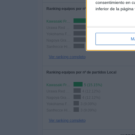
consentimiento en cu
inferior de la página
Ranking equipos por nº de partidos
Kawasaki Frontale
9 (27.27%)
Urawa Red Diamonds
7 (21.21%)
Yokohama F. Marinos
7 (21.21%)
M
Nagoya Grampus
7 (21.21%)
Sanfrecce Hiroshima
6 (18.18%)
Ver ranking completo
Ranking equipos por nº de partidos Local
Kawasaki Frontale
5 (15.15%)
Urawa Red Diamonds
4 (12.12%)
Nagoya Grampus
4 (12.12%)
Yokohama F. Marinos
3 (9.09%)
Sanfrecce Hiroshima
3 (9.09%)
Ver ranking completo