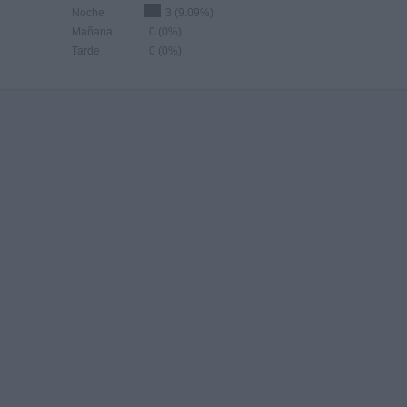
Noche
3 (9.09%)
Mañana
0 (0%)
Tarde
0 (0%)