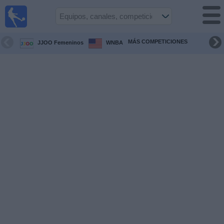
Fútbol
en Vivo
Panamá
MÁS COMPETICIONES
JJOO Femeninos
WNBA
Guía de
Partidos
Televisados
Partidos
hoy
Equipos
Competiciones
Canales
TV
Otros