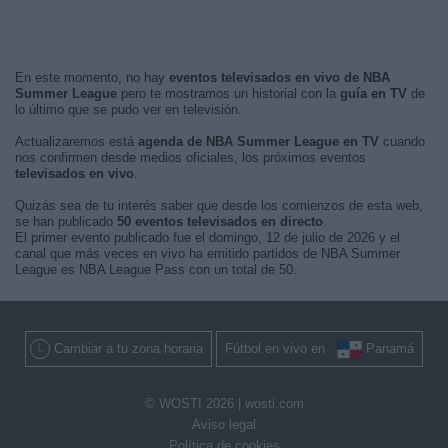
En este momento, no hay
eventos televisados en vivo de NBA
Summer League
pero te mostramos un historial con la
guía en TV
de
lo último que se pudo ver en televisión.
Actualizaremos está
agenda de NBA Summer League en TV
cuando
nos confirmen desde medios oficiales, los próximos eventos
televisados en vivo
.
Quizás sea de tu interés saber que desde los comienzos de esta web,
se han publicado
50 eventos televisados en directo
.
El primer evento publicado fue el domingo, 12 de julio de 2026 y el
canal que más veces en vivo ha emitido partidos de NBA Summer
League es NBA League Pass con un total de 50.
Cambiar a tu zona horaria
Fútbol en vivo en
Panamá
© WOSTI 2026 |
wosti.com
Aviso legal
Política de cookies