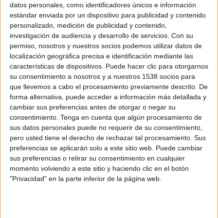
datos personales, como identificadores únicos e información
Boston Celtics
estándar enviada por un dispositivo para publicidad y contenido
NBA League Pass
personalizado, medición de publicidad y contenido,
16:00
NBA Summer League
investigación de audiencia y desarrollo de servicios.
Con su
Las Vegas
permiso, nosotros y nuestros socios podemos utilizar datos de
localización geográfica precisa e identificación mediante las
Milwaukee Bucks
características de dispositivos. Puede hacer clic para otorgarnos
su consentimiento a nosotros y a nuestros 1538 socios para
Philadelphia 76ers
que llevemos a cabo el procesamiento previamente descrito. De
NBA League Pass
forma alternativa, puede acceder a información más detallada y
17:30
NBA Summer League
cambiar sus preferencias antes de otorgar o negar su
Las Vegas
consentimiento.
Tenga en cuenta que algún procesamiento de
sus datos personales puede no requerir de su consentimiento,
Memphis Grizzlies
pero usted tiene el derecho de rechazar tal procesamiento. Sus
Houston Rockets
preferencias se aplicarán solo a este sitio web. Puede cambiar
sus preferencias o retirar su consentimiento en cualquier
NBA League Pass
momento volviendo a este sitio y haciendo clic en el botón
18:00
NBA Summer League
"Privacidad" en la parte inferior de la página web.
Las Vegas
Washington Wizards
Atlanta Hawks