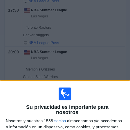
NBA League Pass
17:30
NBA Summer League
Las Vegas
Toronto Raptors
Denver Nuggets
NBA League Pass
20:00
NBA Summer League
Las Vegas
Memphis Grizzlies
Golden State Warriors
NBA League Pass
Sábado, 07/18/2026
Su privacidad es importante para
15:30
NBA Summer League
nosotros
Las Vegas
Nosotros y nuestros 1538
socios
almacenamos y/o accedemos
Orlando Magic
a información en un dispositivo, como cookies, y procesamos