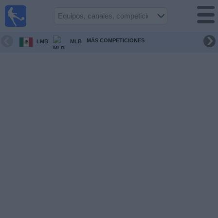
Fútbol
en Vivo
Panamá
MÁS COMPETICIONES
LMB
MLB
Guía de
Partidos
Televisados
Partidos
hoy
Equipos
Competiciones
Canales
TV
Otros