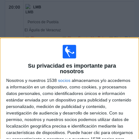
20:00
LMB
Pericos de Puebla
El Águila de Veracruz
Clarosports.com
Claro Sports YouTube
Pluto TV
1Baseball Network
BeisbolPlay
20:30
LMB
Su privacidad es importante para
Sultanes de Monterrey
nosotros
Tecolotes de los Dos Laredos
Nosotros y nuestros 1538
socios
almacenamos y/o accedemos
Disney+ Premium
a información en un dispositivo, como cookies, y procesamos
datos personales, como identificadores únicos e información
estándar enviada por un dispositivo para publicidad y contenido
Miércoles, 08/05/2026
personalizado, medición de publicidad y contenido,
18:00
LMB
investigación de audiencia y desarrollo de servicios.
Con su
permiso, nosotros y nuestros socios podemos utilizar datos de
localización geográfica precisa e identificación mediante las
Sultanes de Monterrey
características de dispositivos. Puede hacer clic para otorgarnos
Tecolotes de los Dos Laredos