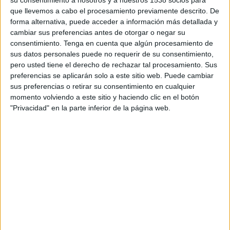
su consentimiento a nosotros y a nuestros 1538 socios para
Disney+ Premium
que llevemos a cabo el procesamiento previamente descrito. De
forma alternativa, puede acceder a información más detallada y
20:00
LMB
cambiar sus preferencias antes de otorgar o negar su
consentimiento.
Tenga en cuenta que algún procesamiento de
Rieleros de Aguascalientes
sus datos personales puede no requerir de su consentimiento,
Acereros de Monclova
pero usted tiene el derecho de rechazar tal procesamiento. Sus
Disney+ Premium
preferencias se aplicarán solo a este sitio web. Puede cambiar
sus preferencias o retirar su consentimiento en cualquier
20:00
LMB
momento volviendo a este sitio y haciendo clic en el botón
"Privacidad" en la parte inferior de la página web.
Piratas de Campeche
Olmecas de Tabasco
BeisbolPlay
20:00
LMB
Dorados de Chihuahua
Charros de Jalisco
Clarosports.com
Claro Sports YouTube
Pluto TV