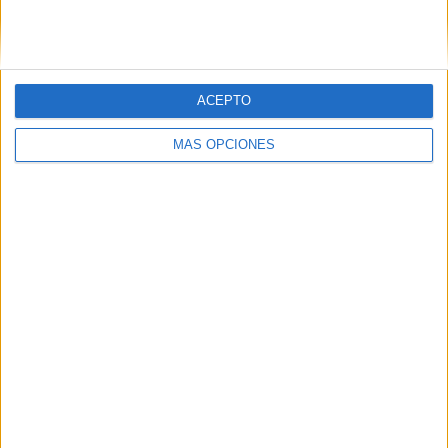
Pluto TV
118 (19.12%)
BeisbolPlay
115 (18.64%)
Ver ranking completo
ACEPTO
MEDIA
DÍAS
TOTAL
2
0
17
MÁS OPCIONES
CANALES POR
SIN PARTIDO
CANALES TV
PARTIDO
GRATUÍTO
14 Canales de pago
82.35%
3 Canales en abierto
17.65%
TOTAL
TOTAL
24
17
Total equipos
CANALES
Ranking equipos por nº de partidos