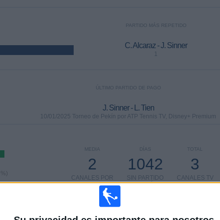
PARTIDO MÁS REPETIDO
C. Alcaraz - J. Sinner
1
ÚLTIMO PARTIDO DE PAGO
J. Sinner - L. Tien
10/01/2025 Torneo de Pekín por ATP Tennis TV, Disney+ Premium
MEDIA
DÍAS
TOTAL
2
1042
3
1%)
CANALES POR
SIN PARTIDO
CANALES TV
PARTIDO
GRATUÍTO