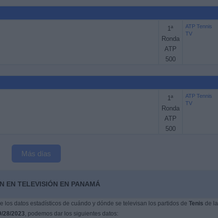
ATP Tennis
1ª
TV
Ronda
ATP
500
ATP Tennis
1ª
TV
Ronda
ATP
500
Más días
N EN TELEVISIÓN EN PANAMÁ
 los datos estadísticos de cuándo y dónde se televisan los partidos de
Tenis
de la
9/28/2023
, podemos dar los siguientes datos: