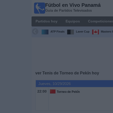
Fútbol en Vivo Panamá
Fútbol
Guía de Partidos Televisados
en Vivo
Panamá
Partidos hoy
Equipos
Competicione
Guía de
Partidos
ATP Finals
Laver Cup
Masters 
Televisados
Partidos
hoy
Equipos
ver Tenis de Torneo de Pekín hoy
Competiciones
Jueves, 10/29/2026
22:00
Torneo de Pekín
Canales
TV
Otros