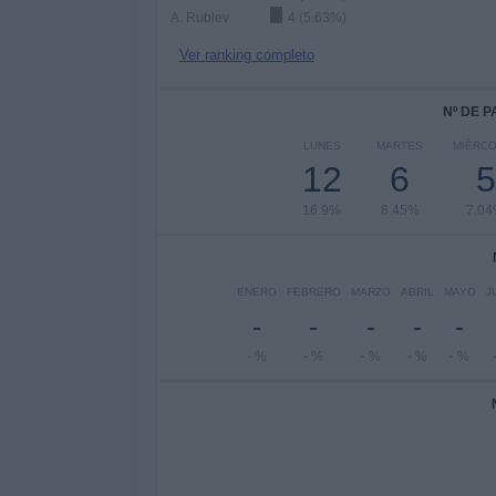
A. Rublev
4 (5.63%)
Ver ranking completo
Nº DE 
LUNES
MARTES
MIÉRC
12
6
5
16.9%
8.45%
7.0
ENERO
FEBRERO
MARZO
ABRIL
MAYO
J
-
-
-
-
-
- %
- %
- %
- %
- %