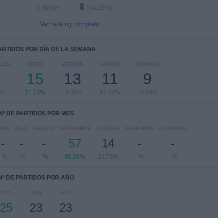
J. Sinner
3 (4.23%)
Ver ranking completo
PARTIDOS POR DÍA DE LA SEMANA
OLES
JUEVES
VIERNES
SÁBADO
DOMINGO
15
13
11
9
4%
21.13%
18.31%
15.49%
12.68%
Nº DE PARTIDOS POR MES
UNIO
JULIO
AGOSTO
SEPTIEMBRE
OCTUBRE
NOVIEMBRE
DICIEMBRE
-
-
-
57
14
-
-
- %
- %
- %
80.28%
19.72%
- %
- %
Nº DE PARTIDOS POR AÑO
2025
2024
2023
25
23
23