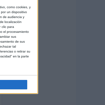
ivo, como cookies, y
por un dispositivo
ón de audiencia y
de localización
 clic para
bo el procesamiento
cambiar sus
esamiento de sus
echazar tal
erencias o retirar su
vacidad" en la parte