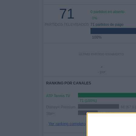
71
0 partidos en abierto
0%
PARTIDOS TELEVISADOS
71 partidos de pago
100%
ÚLTIMO PARTIDO EN ABIERTO
-
- por
RANKING POR CANALES
ATP Tennis TV
71 (100%)
Disney+ Premium
48 (67.6
Star+
23 (32.39%)
Ver ranking completo