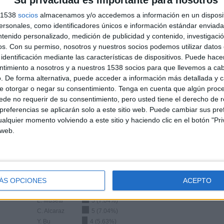
Su privacidad es importante para nosotros
TOTAL
TOTAL
s 1538
socios
almacenamos y/o accedemos a información en un disposit
100%
52
3
sonales, como identificadores únicos e información estándar enviada 
ntenido personalizado, medición de publicidad y contenido, investigaci
Total equipos
CANALES
os.
Con su permiso, nosotros y nuestros socios podemos utilizar datos 
identificación mediante las características de dispositivos. Puede hacer
Ranking equipos por nº de partidos en abierto
ntimiento a nosotros y a nuestros 1538 socios para que llevemos a ca
. De forma alternativa, puede acceder a información más detallada y 
e otorgar o negar su consentimiento.
Tenga en cuenta que algún proc
Ver ranking completo
de no requerir de su consentimiento, pero usted tiene el derecho de r
referencias se aplicarán solo a este sitio web. Puede cambiar sus pref
alquier momento volviendo a este sitio y haciendo clic en el botón "Pri
 web.
Ranking equipos por nº de partidos Visitante
ÁS OPCIONES
ACEPTO
D. Medvedev
9 (12.68%)
L. Musetti
5 (7.04%)
C. Alcaraz
5 (7.04%)
Y. Bu
4 (5.63%)