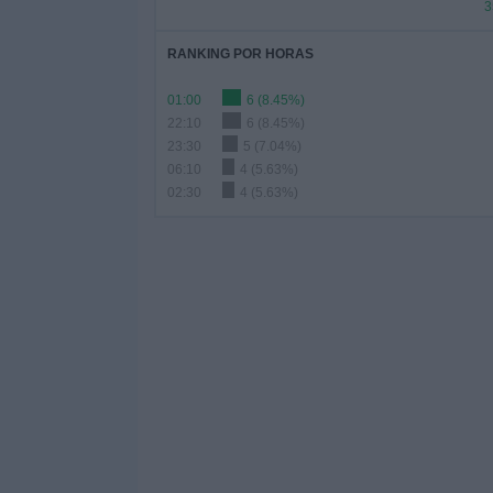
3
RANKING POR HORAS
01:00
6 (8.45%)
22:10
6 (8.45%)
23:30
5 (7.04%)
06:10
4 (5.63%)
02:30
4 (5.63%)