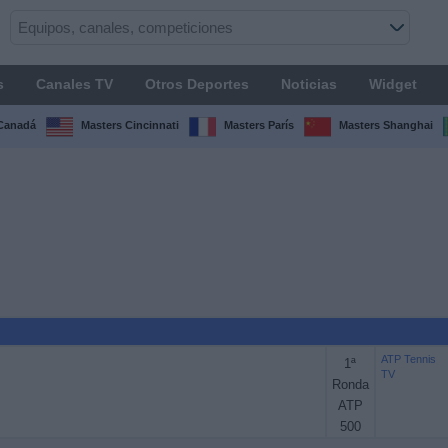
s
Canales TV
Otros Deportes
Noticias
Widget
Canadá
Masters Cincinnati
Masters París
Masters Shanghai
ATP Tennis
1ª
TV
Ronda
ATP
500