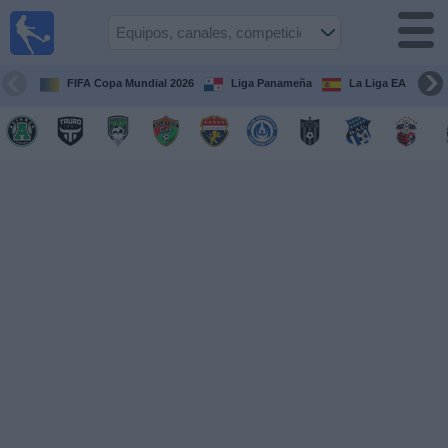
Fútbol
en Vivo
Panamá
FIFA Copa Mundial 2026
Liga Panameña
La Liga EA Sports
Guía de
Partidos
Televisados
Partidos
hoy
Equipos
Competiciones
Canales
TV
Otros