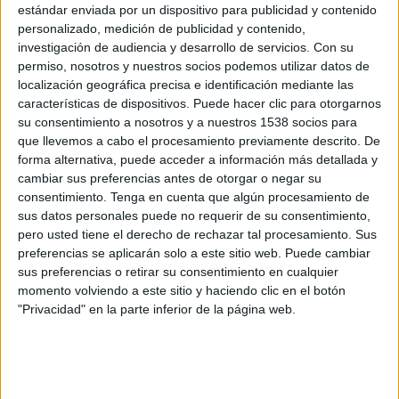
Deportivo Riestra
estándar enviada por un dispositivo para publicidad y contenido
Barracas Central
personalizado, medición de publicidad y contenido,
investigación de audiencia y desarrollo de servicios.
Con su
Fanatiz (Míralo en vivo)
TyC Sports Internacional
permiso, nosotros y nuestros socios podemos utilizar datos de
localización geográfica precisa e identificación mediante las
Miércoles, 07/29/2026
características de dispositivos. Puede hacer clic para otorgarnos
su consentimiento a nosotros y a nuestros 1538 socios para
12:30
Torneo Betano
que llevemos a cabo el procesamiento previamente descrito. De
Torneo Clausura
forma alternativa, puede acceder a información más detallada y
Barracas Central
cambiar sus preferencias antes de otorgar o negar su
consentimiento.
Tenga en cuenta que algún procesamiento de
Aldosivi
sus datos personales puede no requerir de su consentimiento,
Disney+ Premium
Fanatiz (Míralo en vivo)
pero usted tiene el derecho de rechazar tal procesamiento. Sus
preferencias se aplicarán solo a este sitio web. Puede cambiar
Sábado, 07/25/2026
sus preferencias o retirar su consentimiento en cualquier
momento volviendo a este sitio y haciendo clic en el botón
17:15
Torneo Betano
"Privacidad" en la parte inferior de la página web.
Torneo Clausura
River Plate
Barracas Central
Disney+ Premium
Fanatiz (Míralo en vivo)