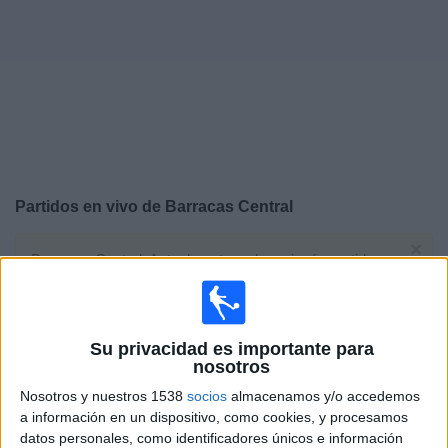
Deportes
Noticias
Widget
Partidos en vivo de
Barracas Central
×
Barracas Central: Actualmente no hay ningún partido en
vivo por TV. Puedes consultar el historial de partidos
emitidos anteriormente.
Su privacidad es importante para
Domingo, 08/02/2026
nosotros
12:30
Torneo Betano
Nosotros y nuestros 1538
socios
almacenamos y/o accedemos
Torneo Clausura
a información en un dispositivo, como cookies, y procesamos
datos personales, como identificadores únicos e información