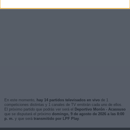
En este momento,
hay 14 partidos televisados en vivo
de 1
competiciones distintas y 1 canales de TV emitirán cada uno de ellos.
El próximo partido que podrás ver será el
Deportivo Morón - Acassuso
que se disputará el próximo
domingo, 9 de agosto de 2026 a las 8:00
p. m.
y que será
transmitido por LPF Play
.