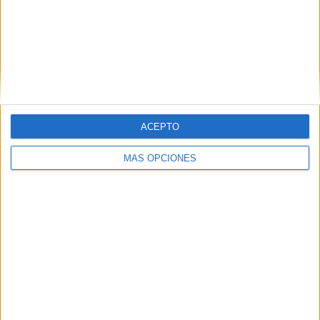
RANKING POR EQUIPOS
Dep. Armenio
2 (7.14%)
CA Colón
2 (7.14%)
Chaco For Ever
2 (7.14%)
Racing Córdoba
2 (7.14%)
San Miguel
2 (7.14%)
Ver ranking completo
ACEPTO
RANKING POR COMPETICIONES
MÁS OPCIONES
Primera Nacional
22 (78.57%)
Primera B
4 (14.29%)
Copa Argentina
2 (7.14%)
Ver ranking completo
Nº DE PARTIDOS POR DÍA DE LA SEMANA
LUNES
MARTES
MIÉRCOLES
JUEVES
VIERNES