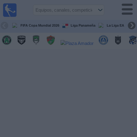
Fútbol
en Vivo
Panamá
FIFA Copa Mundial 2026
Liga Panameña
La Liga EA Sports
Guía de
Partidos
Televisados
Partidos
hoy
Equipos
Competiciones
Canales
TV
Otros