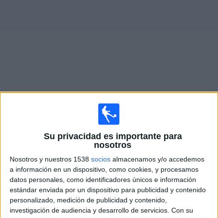
Deportes
Noticias
Widget
Partidos en vivo de
Acassuso
Partidos de hoy domingo, 08/09/2026
Su privacidad es importante para
13:00
Primera Nacional
nosotros
Deportivo Morón
Nosotros y nuestros 1538
socios
almacenamos y/o accedemos
Acassuso
a información en un dispositivo, como cookies, y procesamos
datos personales, como identificadores únicos e información
LPF Play
estándar enviada por un dispositivo para publicidad y contenido
personalizado, medición de publicidad y contenido,
Viernes, 08/14/2026
investigación de audiencia y desarrollo de servicios.
Con su