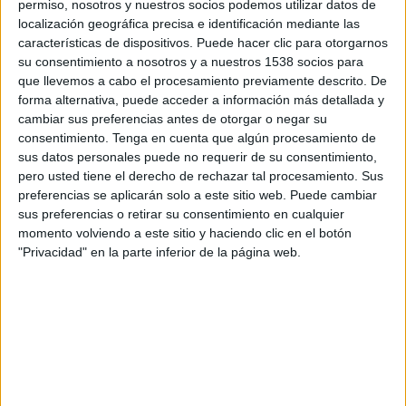
permiso, nosotros y nuestros socios podemos utilizar datos de
13:00
Primera Nacional
localización geográfica precisa e identificación mediante las
características de dispositivos. Puede hacer clic para otorgarnos
Acassuso
su consentimiento a nosotros y a nuestros 1538 socios para
Midland
que llevemos a cabo el procesamiento previamente descrito. De
forma alternativa, puede acceder a información más detallada y
LPF Play
cambiar sus preferencias antes de otorgar o negar su
consentimiento.
Tenga en cuenta que algún procesamiento de
Viernes, 08/21/2026
sus datos personales puede no requerir de su consentimiento,
pero usted tiene el derecho de rechazar tal procesamiento. Sus
13:00
Primera Nacional
preferencias se aplicarán solo a este sitio web. Puede cambiar
sus preferencias o retirar su consentimiento en cualquier
Acassuso
momento volviendo a este sitio y haciendo clic en el botón
Godoy Cruz
"Privacidad" en la parte inferior de la página web.
LPF Play
Más días
DATOS ESTADÍSTICOS DEL EQUIPO ACASSUSO EN