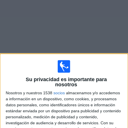
Deportes
Noticias
Widget
Partidos en vivo de
UAI Urquiza
Mañana sábado, 08/08/2026
Su privacidad es importante para
13:00
Primera B
nosotros
Flandria
Nosotros y nuestros 1538
socios
almacenamos y/o accedemos
a información en un dispositivo, como cookies, y procesamos
UAI Urquiza
datos personales, como identificadores únicos e información
estándar enviada por un dispositivo para publicidad y contenido
LPF Play
personalizado, medición de publicidad y contenido,
investigación de audiencia y desarrollo de servicios.
Con su