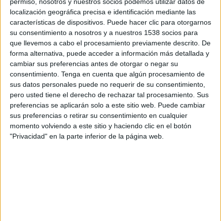
permiso, nosotros y nuestros socios podemos utilizar datos de
Sábado, 08/15/2026
localización geográfica precisa e identificación mediante las
15:00
Primera B
características de dispositivos. Puede hacer clic para otorgarnos
su consentimiento a nosotros y a nuestros 1538 socios para
UAI Urquiza
que llevemos a cabo el procesamiento previamente descrito. De
Dep. Armenio
forma alternativa, puede acceder a información más detallada y
cambiar sus preferencias antes de otorgar o negar su
consentimiento.
Tenga en cuenta que algún procesamiento de
LPF Play
sus datos personales puede no requerir de su consentimiento,
pero usted tiene el derecho de rechazar tal procesamiento. Sus
Sábado, 08/22/2026
preferencias se aplicarán solo a este sitio web. Puede cambiar
sus preferencias o retirar su consentimiento en cualquier
15:00
Primera B
momento volviendo a este sitio y haciendo clic en el botón
"Privacidad" en la parte inferior de la página web.
Brown de Adrogué
UAI Urquiza
LPF Play
Más días