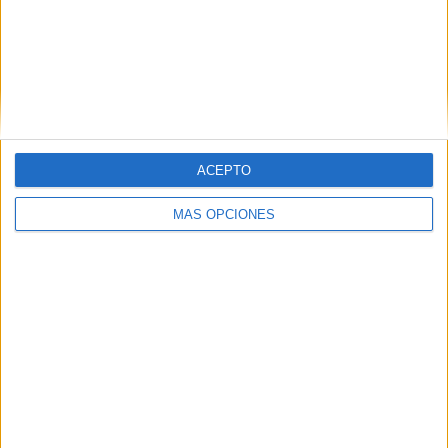
RANKING POR EQUIPOS
Real Pilar
3 (8.57%)
Sportivo Italiano
3 (8.57%)
Comunicaciones
3 (8.57%)
Deportivo Merlo
2 (5.71%)
Argentinos Quilmes
2 (5.71%)
ACEPTO
Ver ranking completo
MÁS OPCIONES
RANKING POR COMPETICIONES
Primera B
35 (100%)
Ver ranking completo
Nº DE PARTIDOS POR DÍA DE LA SEMANA
LUNES
MARTES
MIÉRCOLES
JUEVES
VIERNES