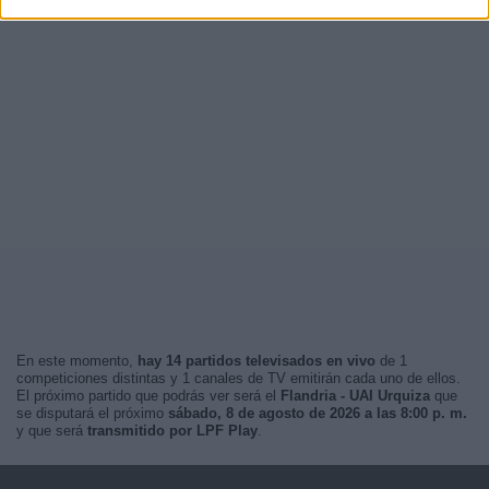
En este momento,
hay 14 partidos televisados en vivo
de 1
competiciones distintas y 1 canales de TV emitirán cada uno de ellos.
El próximo partido que podrás ver será el
Flandria - UAI Urquiza
que
se disputará el próximo
sábado, 8 de agosto de 2026 a las 8:00 p. m.
y que será
transmitido por LPF Play
.