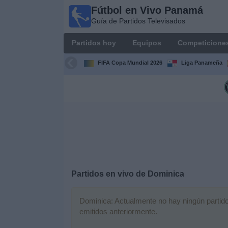
Fútbol en Vivo Panamá
Fútbol
Guía de Partidos Televisados
en Vivo
Panamá
Partidos hoy
Equipos
Competicione
Guía de
Partidos
FIFA Copa Mundial 2026
Liga Panameña
Televisados
Partidos
hoy
Equipos
Competiciones
Partidos en vivo de
Dominica
Canales
TV
Dominica: Actualmente no hay ningún partido 
emitidos anteriormente.
Otros