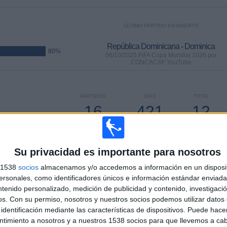
ÚLTIMO PARTIDO EN ABIERTO
República Dominicana - Dominica
80%
06/10/2025 FIFA Copa Mundial 2026 por
CONCACAF YouTube
PARTIDOS
DÍAS
TOTAL
16
421
12
CONSECUTIVOS
SIN PARTIDO
CANALES TV
DE PAGO
GRATUÍTO
Su privacidad es importante para nosotros
s 1538
socios
almacenamos y/o accedemos a información en un disposit
sonales, como identificadores únicos e información estándar enviada 
ntenido personalizado, medición de publicidad y contenido, investigaci
TOTAL
MÁXIMO
TOTAL
os.
Con su permiso, nosotros y nuestros socios podemos utilizar datos 
11
5
19
identificación mediante las características de dispositivos. Puede hacer
ntimiento a nosotros y a nuestros 1538 socios para que llevemos a ca
COMPETICIONES
VS República
RIVALES