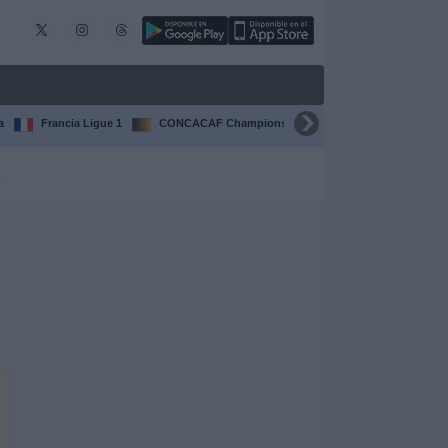
a
Francia Ligue 1
CONCACAF Champions Cup
Liga CONCACAF