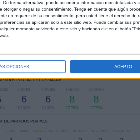
Dominicana
. De forma alternativa, puede acceder a información más detallada y 
e otorgar o negar su consentimiento.
Tenga en cuenta que algún proc
RANKING POR COMPETICIONES
de no requerir de su consentimiento, pero usted tiene el derecho de r
referencias se aplicarán solo a este sitio web. Puede cambiar sus pref
CONCACAF U20
8 (17.78%)
alquier momento volviendo a este sitio y haciendo clic en el botón "Pri
CONCACAF Women's U20
6 (13.33%)
 web.
CONCACAF Women's U17
6 (13.33%)
CONCACAF Copa Oro Femenina
4 (8.89%)
CONCACAF U17
4 (8.89%)
Ver ranking completo
ÁS OPCIONES
ACEPTO
PARTIDOS POR DÍA DE LA SEMANA
OLES
JUEVES
VIERNES
SÁBADO
DOMINGO
5
6
6
8
8
11%
13.33%
13.33%
17.78%
17.78%
Nº DE PARTIDOS POR MES
JUNIO
JULIO
AGOSTO
SEPTIEMBRE
OCTUBRE
NOVIEMBRE
DICIEMBRE