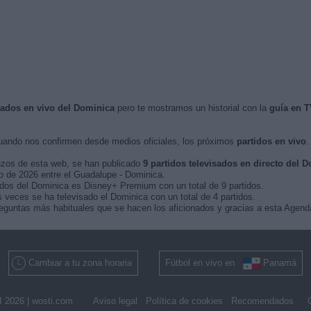
isados en vivo del Dominica
pero te mostramos un historial con la
guía en T
ando nos confirmen desde medios oficiales, los próximos
partidos en vivo
.
nzos de esta web, se han publicado
9 partidos televisados en directo del 
ro de 2026 entre el Guadalupe - Dominica.
idos del Dominica es Disney+ Premium con un total de 9 partidos.
ces se ha televisado el Dominica con un total de 4 partidos.
eguntas más habituales que se hacen los aficionados y gracias a esta Agenda
Cambiar a tu zona horaria
Fútbol en vivo en
Panamá
 2026 |
wosti.com
Aviso legal
Política de cookies
Recomendados