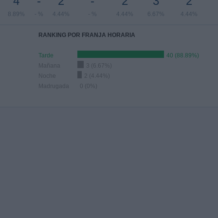
4
-
2
-
2
3
2
8.89%
- %
4.44%
- %
4.44%
6.67%
4.44%
RANKING POR FRANJA HORARIA
Tarde
40 (88.89%)
Mañana
3 (6.67%)
Noche
2 (4.44%)
Madrugada
0 (0%)