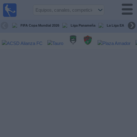
Fútbol
en Vivo
Panamá
FIFA Copa Mundial 2026
Liga Panameña
La Liga EA Sports
Guía de
Partidos
Televisados
Partidos
hoy
Equipos
Competiciones
Canales
TV
Otros