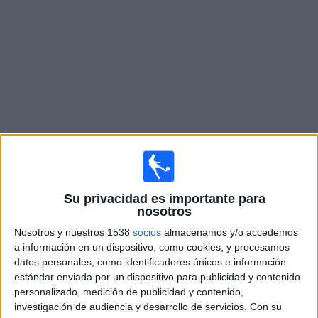
Deportes
Noticias
Widget
Partidos en vivo de
Midland
Viernes, 08/14/2026
Su privacidad es importante para
13:00
Primera Nacional
nosotros
Acassuso
Nosotros y nuestros 1538
socios
almacenamos y/o accedemos
Midland
a información en un dispositivo, como cookies, y procesamos
datos personales, como identificadores únicos e información
LPF Play
estándar enviada por un dispositivo para publicidad y contenido
personalizado, medición de publicidad y contenido,
Martes, 08/18/2026
investigación de audiencia y desarrollo de servicios.
Con su