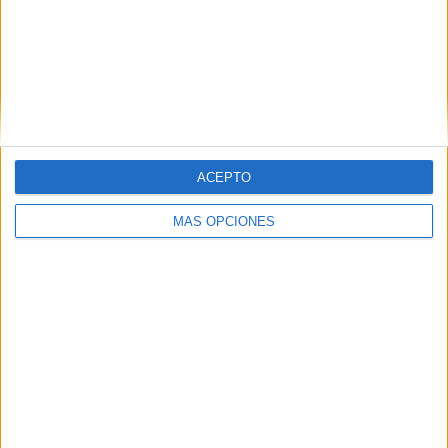
RANKING POR EQUIPOS
Argentino Merlo
2 (5.88%)
Quilmes
2 (5.88%)
Gimnasia Jujuy
2 (5.88%)
Deportivo Maipú
2 (5.88%)
Patronato
2 (5.88%)
Ver ranking completo
ACEPTO
RANKING POR COMPETICIONES
MÁS OPCIONES
Primera Nacional
23 (67.65%)
Primera B
7 (20.59%)
Copa Argentina
4 (11.76%)
Ver ranking completo
Nº DE PARTIDOS POR DÍA DE LA SEMANA
LUNES
MARTES
MIÉRCOLES
JUEVES
VIERNES