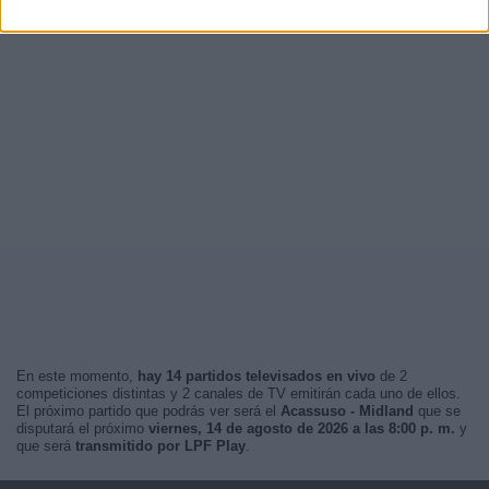
En este momento,
hay 14 partidos televisados en vivo
de 2
competiciones distintas y 2 canales de TV emitirán cada uno de ellos.
El próximo partido que podrás ver será el
Acassuso - Midland
que se
disputará el próximo
viernes, 14 de agosto de 2026 a las 8:00 p. m.
y
que será
transmitido por LPF Play
.