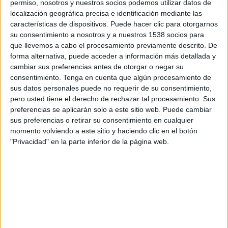
permiso, nosotros y nuestros socios podemos utilizar datos de
19:15
Copa Argentina
localización geográfica precisa e identificación mediante las
1/8 de final
características de dispositivos. Puede hacer clic para otorgarnos
su consentimiento a nosotros y a nuestros 1538 socios para
Banfield
que llevemos a cabo el procesamiento previamente descrito. De
Midland
forma alternativa, puede acceder a información más detallada y
cambiar sus preferencias antes de otorgar o negar su
TyC Sports Internacional
consentimiento.
Tenga en cuenta que algún procesamiento de
sus datos personales puede no requerir de su consentimiento,
Domingo, 08/23/2026
pero usted tiene el derecho de rechazar tal procesamiento. Sus
preferencias se aplicarán solo a este sitio web. Puede cambiar
14:00
Primera Nacional
sus preferencias o retirar su consentimiento en cualquier
momento volviendo a este sitio y haciendo clic en el botón
Temperley
"Privacidad" en la parte inferior de la página web.
Midland
LPF Play
Más días
DATOS ESTADÍSTICOS DEL EQUIPO MIDLAND EN