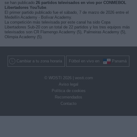
se han publicado
26 partidos televisados en vivo por CONMEBOL
Libertadores YouTube
.
El primer partido publicado fue el sábado, 7 de marzo de 2026 entre el
Medellín Academy - Bolívar Academy.
La competición más televisada por este canal ha sido Copa
Libertadores Sub-20 con un total de 22 partidos y los tres equipos más
televisados son CR Flamengo Academy (5), Palmeiras Academy (5),
Olimpia Academy (5).
Cambiar a tu zona horaria
Fútbol en vivo en
Panamá
© WOSTI 2026 |
wosti.com
Aviso legal
Política de cookies
Recomendados
Contacto