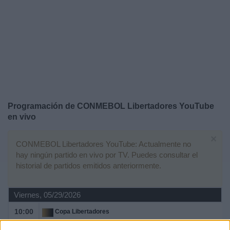
Deportes
Noticias
Widget
Programación de
CONMEBOL Libertadores YouTube
en vivo
×
CONMEBOL Libertadores YouTube: Actualmente no
hay ningún partido en vivo por TV. Puedes consultar el
historial de partidos emitidos anteriormente.
Viernes, 05/29/2026
10:00
Copa Libertadores
Sorteo Octavos de Final