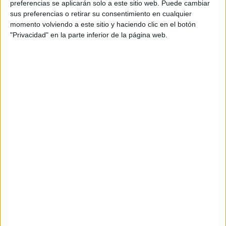
CONMEBOL Libertadores YouTube
preferencias se aplicarán solo a este sitio web. Puede cambiar
sus preferencias o retirar su consentimiento en cualquier
momento volviendo a este sitio y haciendo clic en el botón
Jueves, 03/19/2026
"Privacidad" en la parte inferior de la página web.
13:00
Copa Libertadores Sub-20
Semifinales
CR Flamengo Academy
Olimpia Academy
CONMEBOL Libertadores YouTube
17:00
Copa Libertadores
Sorteo de Fase de Grupos
CONMEBOL Libertadores YouTube
ESPN 4
Disney+ Premium
Telefé YouTube
17:00
Copa Sudamericana
Sorteo de Fase de Grupos
CONMEBOL Libertadores YouTube
ESPN 4
Disney+ Premium