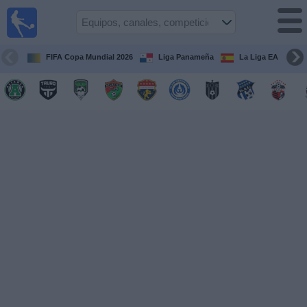
Fútbol
en Vivo
Panamá
FIFA Copa Mundial 2026
Liga Panameña
La Liga EA Sports
Guía de
Partidos
Televisados
Partidos
hoy
Equipos
Competiciones
Canales
TV
Otros