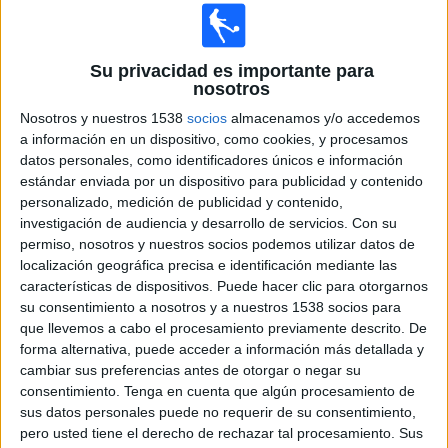
CONMEBOL Libertadores YouTube
10:00
Copa Sudamericana
Su privacidad es importante para
nosotros
Sorteo Octavos de Final
CONMEBOL Libertadores YouTube
Nosotros y nuestros 1538
socios
almacenamos y/o accedemos
a información en un dispositivo, como cookies, y procesamos
datos personales, como identificadores únicos e información
Domingo, 03/22/2026
estándar enviada por un dispositivo para publicidad y contenido
11:30
Copa Libertadores Sub-20
personalizado, medición de publicidad y contenido,
3er Puesto
investigación de audiencia y desarrollo de servicios.
Con su
permiso, nosotros y nuestros socios podemos utilizar datos de
Olimpia Academy
localización geográfica precisa e identificación mediante las
Palmeiras Academy
características de dispositivos. Puede hacer clic para otorgarnos
su consentimiento a nosotros y a nuestros 1538 socios para
CONMEBOL Libertadores YouTube
que llevemos a cabo el procesamiento previamente descrito. De
15:30
Copa Libertadores Sub-20
forma alternativa, puede acceder a información más detallada y
Final
cambiar sus preferencias antes de otorgar o negar su
consentimiento.
Tenga en cuenta que algún procesamiento de
CR Flamengo Academy
sus datos personales puede no requerir de su consentimiento,
Santiago Wanderers Academy
pero usted tiene el derecho de rechazar tal procesamiento. Sus