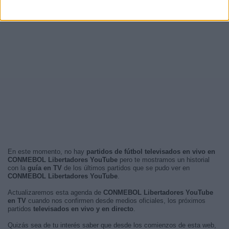
En este momento, no hay
partidos de fútbol televisados en vivo en
CONMEBOL Libertadores YouTube
pero te mostramos un historial
con la
guía en TV
de los últimos partidos que se pudo ver en
CONMEBOL Libertadores YouTube
.
Actualizaremos esta agenda de
CONMEBOL Libertadores YouTube
en TV
cuando nos confirmen desde medios oficiales, los próximos
partidos
televisados en vivo y en directo
.
Quizás sea de tu interés saber que desde los comienzos de esta web,