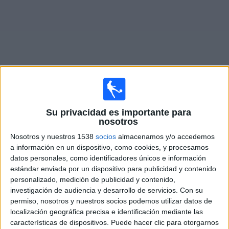
Deportes
Noticias
Widget
Partidos en vivo de
Belgrano Femenino
Su privacidad es importante para
nosotros
Lunes, 08/10/2026
Nosotros y nuestros 1538
socios
almacenamos y/o accedemos
13:00
Campeonato Femenino
a información en un dispositivo, como cookies, y procesamos
datos personales, como identificadores únicos e información
estándar enviada por un dispositivo para publicidad y contenido
Independiente Femenino
personalizado, medición de publicidad y contenido,
investigación de audiencia y desarrollo de servicios.
Con su
Belgrano Femenino
permiso, nosotros y nuestros socios podemos utilizar datos de
localización geográfica precisa e identificación mediante las
LPF Play
características de dispositivos. Puede hacer clic para otorgarnos