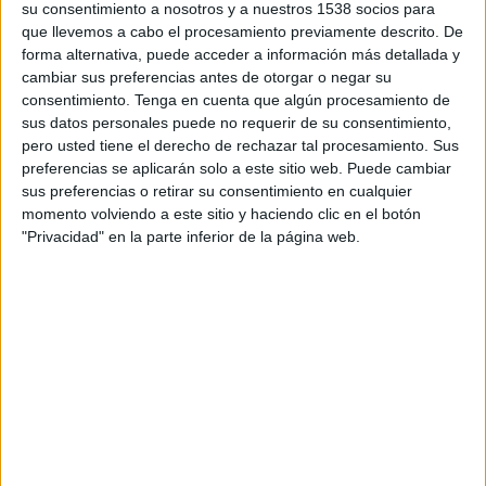
su consentimiento a nosotros y a nuestros 1538 socios para
que llevemos a cabo el procesamiento previamente descrito. De
DATOS ESTADÍSTICOS DEL EQUIPO BELGRANO
forma alternativa, puede acceder a información más detallada y
FEMENINO EN TELEVISIÓN EN PANAMÁ
cambiar sus preferencias antes de otorgar o negar su
consentimiento.
Tenga en cuenta que algún procesamiento de
A fecha de hoy
08/06/2026
y desde que esta web recoge los datos
sus datos personales puede no requerir de su consentimiento,
estadísticos de cuándo y dónde se transmiten los partidos de
Fútbol
del
pero usted tiene el derecho de rechazar tal procesamiento. Sus
equipo
Belgrano Femenino
en
Panamá
, que fue el
03/15/2026
, podemos
preferencias se aplicarán solo a este sitio web. Puede cambiar
dar los siguientes datos:
sus preferencias o retirar su consentimiento en cualquier
momento volviendo a este sitio y haciendo clic en el botón
17
"Privacidad" en la parte inferior de la página web.
PARTIDOS TELEVISADOS
17 partidos en abierto
100%
0 partidos de pago
0%
ÚLTIMO PARTIDO EN ABIERTO
Belgrano Femenino - CA Huracán Femenino
08/02/2026 Campeonato Femenino por LPF Play