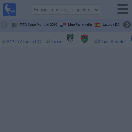
Fútbol
en Vivo
Panamá
FIFA Copa Mundial 2026
Liga Panameña
La Liga EA Sports
Guía de
Partidos
Televisados
Partidos
hoy
Equipos
Competiciones
Canales
TV
Otros