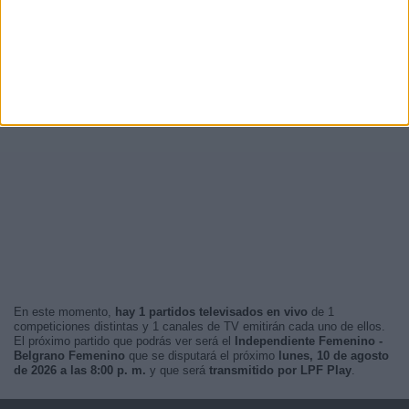
En este momento,
hay 1 partidos televisados en vivo
de 1
competiciones distintas y 1 canales de TV emitirán cada uno de ellos.
El próximo partido que podrás ver será el
Independiente Femenino -
Belgrano Femenino
que se disputará el próximo
lunes, 10 de agosto
de 2026 a las 8:00 p. m.
y que será
transmitido por LPF Play
.