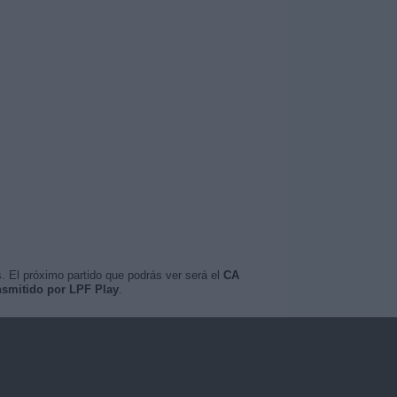
. El próximo partido que podrás ver será el
CA
nsmitido por LPF Play
.