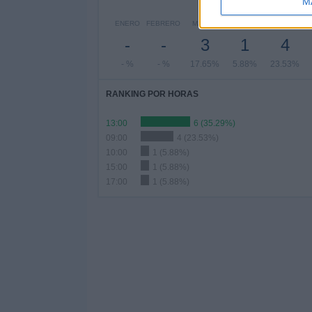
M
ENERO
FEBRERO
MARZO
ABRIL
MAYO
-
-
3
1
4
- %
- %
17.65%
5.88%
23.53%
RANKING POR HORAS
13:00
6 (35.29%)
09:00
4 (23.53%)
10:00
1 (5.88%)
15:00
1 (5.88%)
17:00
1 (5.88%)