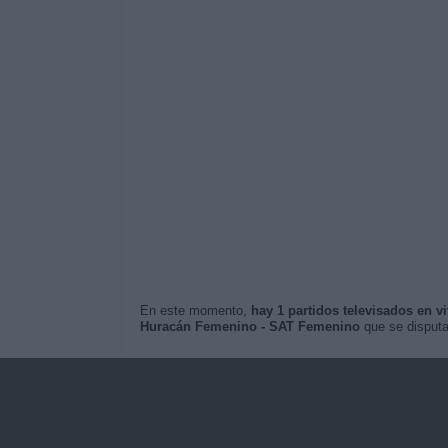
En este momento,
hay 1 partidos televisados en v
Huracán Femenino - SAT Femenino
que se disputa