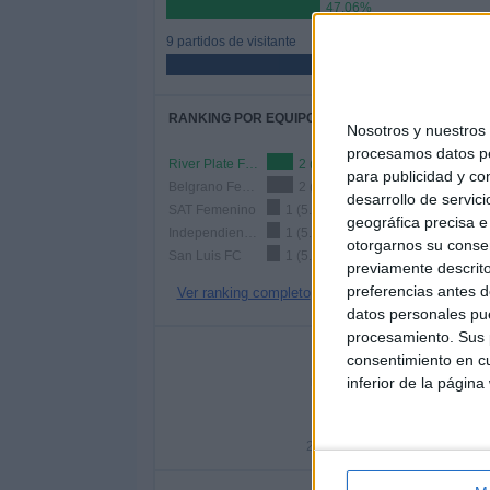
47.06%
9 partidos de visitante
52.94%
RANKING POR EQUIPOS
Nosotros y nuestro
procesamos datos per
River Plate Femenino
2 (11.76%)
para publicidad y co
Belgrano Femenino
2 (11.76%)
desarrollo de servici
SAT Femenino
1 (5.88%)
geográfica precisa e 
Independiente Femenino
1 (5.88%)
otorgarnos su conse
San Luis FC
1 (5.88%)
previamente descrito
preferencias antes d
Ver ranking completo
datos personales pue
procesamiento. Sus p
Nº DE 
consentimiento en cu
inferior de la página
LUNES
MARTES
MIÉ
5
1
29.41%
5.88%
11