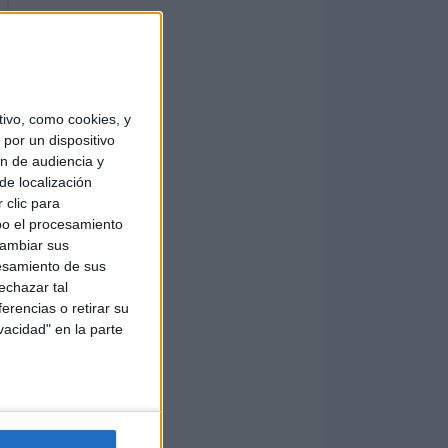
ivo, como cookies, y
por un dispositivo
ón de audiencia y
de localización
 clic para
bo el procesamiento
cambiar sus
esamiento de sus
echazar tal
erencias o retirar su
vacidad" en la parte