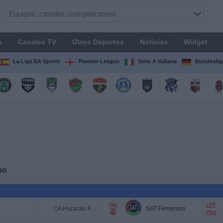
s
Canales TV
Otros Deportes
Noticias
Widget
La Liga EA Sports
Premier League
Serie A Italiana
Bundeslig
no
LPF
CA Huracán Femenino
SAT Femenino
Play