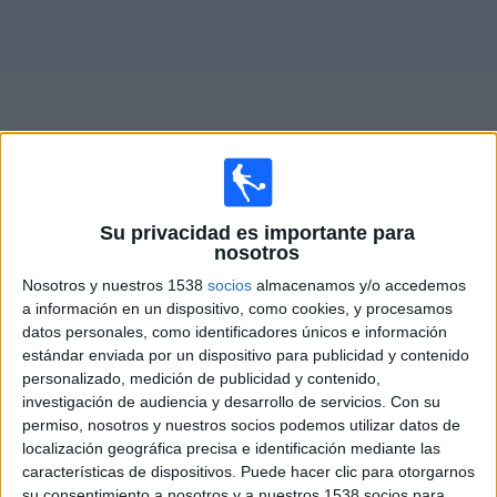
Deportes
Noticias
Widget
Partidos en vivo de
Independiente Femenino
Su privacidad es importante para
nosotros
Lunes, 08/10/2026
Nosotros y nuestros 1538
socios
almacenamos y/o accedemos
a información en un dispositivo, como cookies, y procesamos
13:00
Campeonato Femenino
datos personales, como identificadores únicos e información
estándar enviada por un dispositivo para publicidad y contenido
Independiente Femenino
personalizado, medición de publicidad y contenido,
Belgrano Femenino
investigación de audiencia y desarrollo de servicios.
Con su
LPF Play
permiso, nosotros y nuestros socios podemos utilizar datos de
localización geográfica precisa e identificación mediante las
características de dispositivos. Puede hacer clic para otorgarnos
DATOS ESTADÍSTICOS DEL EQUIPO INDEPENDIENTE
su consentimiento a nosotros y a nuestros 1538 socios para