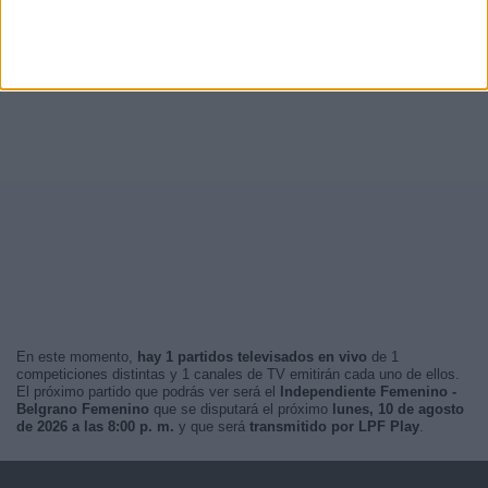
En este momento,
hay 1 partidos televisados en vivo
de 1
competiciones distintas y 1 canales de TV emitirán cada uno de ellos.
El próximo partido que podrás ver será el
Independiente Femenino -
Belgrano Femenino
que se disputará el próximo
lunes, 10 de agosto
de 2026 a las 8:00 p. m.
y que será
transmitido por LPF Play
.