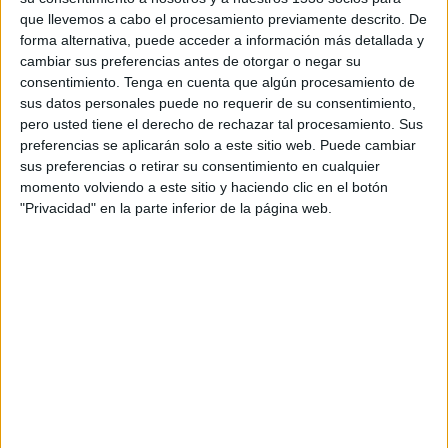
FEMENINO EN TELEVISIÓN EN PANAMÁ
que llevemos a cabo el procesamiento previamente descrito. De
forma alternativa, puede acceder a información más detallada y
A fecha de hoy
08/08/2026
y desde que esta web recoge los datos
cambiar sus preferencias antes de otorgar o negar su
estadísticos de cuándo y dónde se transmiten los partidos de
Fútbol
del
consentimiento.
Tenga en cuenta que algún procesamiento de
equipo
Independiente Femenino
en
Panamá
, que fue el
03/03/2025
,
sus datos personales puede no requerir de su consentimiento,
podemos dar los siguientes datos:
pero usted tiene el derecho de rechazar tal procesamiento. Sus
preferencias se aplicarán solo a este sitio web. Puede cambiar
18
sus preferencias o retirar su consentimiento en cualquier
momento volviendo a este sitio y haciendo clic en el botón
PARTIDOS TELEVISADOS
"Privacidad" en la parte inferior de la página web.
17 partidos en abierto
94.44%
1 partidos de pago
5.56%
ÚLTIMO PARTIDO EN ABIERTO
River Plate Femenino - Independiente Femenino
08/03/2026 Campeonato Femenino por LPF Play
RANKING POR CANALES