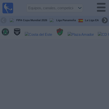
Fútbol
en Vivo
Panamá
FIFA Copa Mundial 2026
Liga Panameña
La Liga EA Sports
Guía de
Partidos
Televisados
Partidos
hoy
Equipos
Competiciones
Canales
TV
Otros