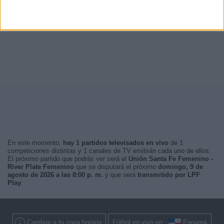
En este momento,
hay 1 partidos televisados en vivo
de 1
competiciones distintas y 1 canales de TV emitirán cada uno de ellos.
El próximo partido que podrás ver será el
Unión Santa Fe Femenino -
River Plate Femenino
que se disputará el próximo
domingo, 9 de
agosto de 2026 a las 8:00 p. m.
y que será
transmitido por LPF
Play
.
Cambiar a tu zona horaria
Fútbol en vivo en
Panamá