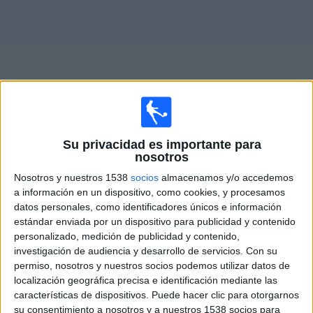
Deportes
Noticias
Widget
Su privacidad es importante para
Partidos en vivo de
Unión Santa Fe Femenino
nosotros
Mañana domingo, 08/09/2026
Nosotros y nuestros 1538
socios
almacenamos y/o accedemos
a información en un dispositivo, como cookies, y procesamos
13:00
Campeonato Femenino
datos personales, como identificadores únicos e información
estándar enviada por un dispositivo para publicidad y contenido
Unión Santa Fe Femenino
personalizado, medición de publicidad y contenido,
River Plate Femenino
investigación de audiencia y desarrollo de servicios.
Con su
LPF Play
permiso, nosotros y nuestros socios podemos utilizar datos de
localización geográfica precisa e identificación mediante las
características de dispositivos. Puede hacer clic para otorgarnos
DATOS ESTADÍSTICOS DEL EQUIPO UNIÓN SANTA FE
su consentimiento a nosotros y a nuestros 1538 socios para