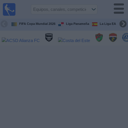
Fútbol
en Vivo
Panamá
FIFA Copa Mundial 2026
Liga Panameña
La Liga EA Sports
Guía de
Partidos
Televisados
Partidos
hoy
Equipos
Competiciones
Canales
TV
Otros