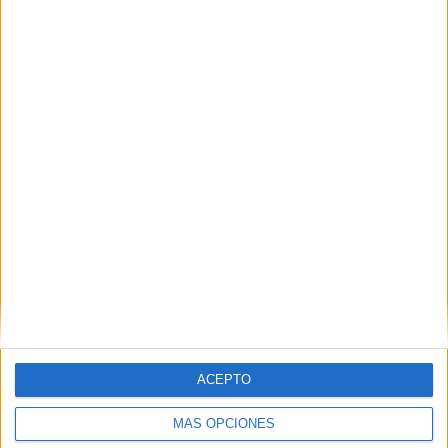
Gimnasia LP Femenino
2 (11.76%)
Banfield Femenino
2 (11.76%)
River Plate Femenino
1 (5.88%)
CA Huracán Femenino
1 (5.88%)
SAT Femenino
1 (5.88%)
Ver ranking completo
RANKING POR COMPETICIONES
Campeonato Femenino
17 (100%)
Ver ranking completo
Nº DE PARTIDOS POR DÍA DE LA SEMANA
LUNES
MARTES
MIÉRCOLES
JUEVES
VIERNES
ACEPTO
2
-
2
-
-
MÁS OPCIONES
11.76%
- %
11.76%
- %
- %