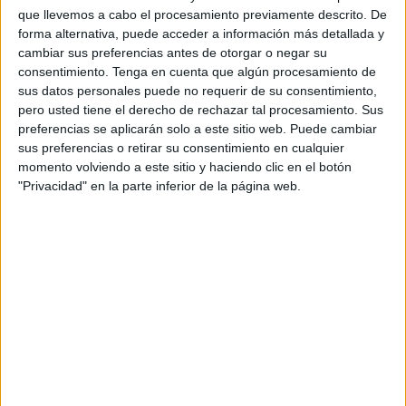
FEMENINO EN TELEVISIÓN EN PANAMÁ
que llevemos a cabo el procesamiento previamente descrito. De
forma alternativa, puede acceder a información más detallada y
A fecha de hoy
08/08/2026
y desde que esta web recoge los datos
cambiar sus preferencias antes de otorgar o negar su
estadísticos de cuándo y dónde se transmiten los partidos de
Fútbol
del
consentimiento.
Tenga en cuenta que algún procesamiento de
equipo
Unión Santa Fe Femenino
en
Panamá
, que fue el
03/15/2026
,
sus datos personales puede no requerir de su consentimiento,
podemos dar los siguientes datos:
pero usted tiene el derecho de rechazar tal procesamiento. Sus
preferencias se aplicarán solo a este sitio web. Puede cambiar
17
sus preferencias o retirar su consentimiento en cualquier
momento volviendo a este sitio y haciendo clic en el botón
"Privacidad" en la parte inferior de la página web.
PARTIDOS TELEVISADOS
17 partidos en abierto
100%
0 partidos de pago
0%
ÚLTIMO PARTIDO EN ABIERTO
Banfield Femenino - Unión Santa Fe Femenino
08/02/2026 Campeonato Femenino por LPF Play
RANKING POR CANALES