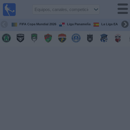
Fútbol
en Vivo
Panamá
FIFA Copa Mundial 2026
Liga Panameña
La Liga EA Sports
Guía de
Partidos
Televisados
Partidos
hoy
Equipos
Competiciones
Canales
TV
Otros