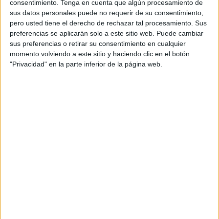
Viernes, 05/19/2023
consentimiento.
Tenga en cuenta que algún procesamiento de
sus datos personales puede no requerir de su consentimiento,
13:15
Liga eslovena
pero usted tiene el derecho de rechazar tal procesamiento. Sus
preferencias se aplicarán solo a este sitio web. Puede cambiar
ND Gorica
sus preferencias o retirar su consentimiento en cualquier
NK Tabor Sežana
momento volviendo a este sitio y haciendo clic en el botón
OneFootball
"Privacidad" en la parte inferior de la página web.