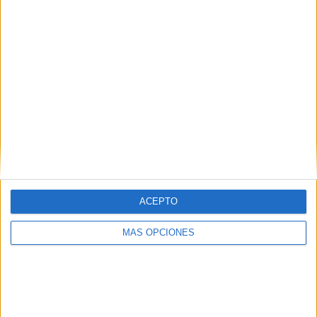
CANALES POR
SIN PARTIDO
CANALES TV
PARTIDO
GRATUÍTO
0 Canales de pago
0%
1 Canales en abierto
100%
TOTAL
TOTAL
10
1
Total equipos
CANALES
Ranking equipos por nº de partidos
ACEPTO
ND Gorica
34 (20%)
MÁS OPCIONES
NK Domžale
34 (20%)
NK Olimpija
34 (20%)
FC Koper
34 (20%)
NK Celje
34 (20%)
Ver ranking completo