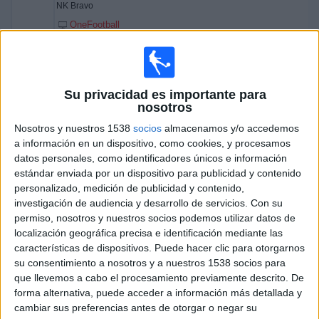
NK Bravo
OneFootball
08:00
Liga eslovena
NK Olimpija
Su privacidad es importante para
NK Celje
nosotros
OneFootball
Nosotros y nuestros 1538
socios
almacenamos y/o accedemos
13:15
Liga eslovena
a información en un dispositivo, como cookies, y procesamos
datos personales, como identificadores únicos e información
FC Koper
estándar enviada por un dispositivo para publicidad y contenido
NŠ Mura
personalizado, medición de publicidad y contenido,
OneFootball
investigación de audiencia y desarrollo de servicios.
Con su
permiso, nosotros y nuestros socios podemos utilizar datos de
13:15
Liga eslovena
localización geográfica precisa e identificación mediante las
características de dispositivos. Puede hacer clic para otorgarnos
NK Radomlje
su consentimiento a nosotros y a nuestros 1538 socios para
NK Domžale
que llevemos a cabo el procesamiento previamente descrito. De
OneFootball
forma alternativa, puede acceder a información más detallada y
cambiar sus preferencias antes de otorgar o negar su