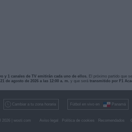
vo y 1 canales de TV emitirán cada uno de ellos.
El próximo partido que se
 21 de agosto de 2026 a las 12:00 a. m.
y que será
transmitido por F1 A
Cambiar a tu zona horaria
Fútbol en vivo en
Panamá
 2026 |
wosti.com
Aviso legal
Política de cookies
Recomendados