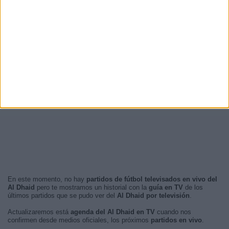
En este momento, no hay
partidos de fútbol televisados en vivo del
Al Dhaid
pero te mostramos un historial con la
guía en TV
de los
últimos partidos que se pudo ver del
Al Dhaid por televisión
.
Actualizaremos está
agenda del Al Dhaid en TV
cuando nos
confirmen desde medios oficiales, los próximos
partidos en vivo
.