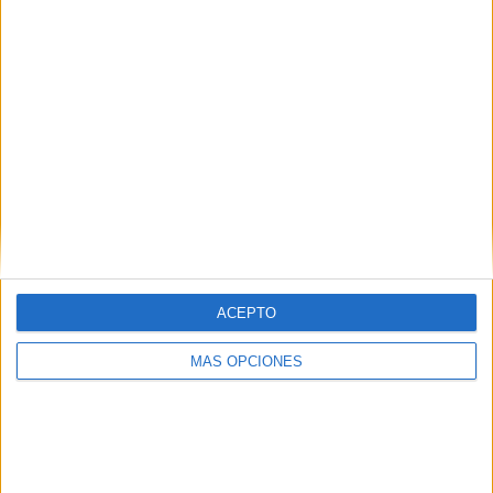
COMPETICIONES
VS Gulf United
RIVALES
RANKING POR EQUIPOS
Gulf United
2 (8%)
Al Arabi UAE
2 (8%)
Al Ittifaq FC
2 (8%)
Dubai City FC
2 (8%)
Hatta Club
2 (8%)
Ver ranking completo
RANKING POR COMPETICIONES
ACEPTO
UAE Division 1
25 (100%)
MÁS OPCIONES
Ver ranking completo
Nº DE PARTIDOS POR DÍA DE LA SEMANA
LUNES
MARTES
MIÉRCOLES
JUEVES
VIERNES