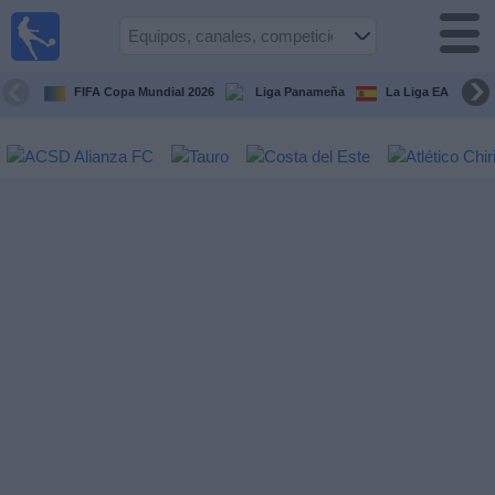
Fútbol
en Vivo
Panamá
FIFA Copa Mundial 2026
Liga Panameña
La Liga EA Sports
Guía de
Partidos
Televisados
Partidos
hoy
Equipos
Competiciones
Canales
TV
Otros