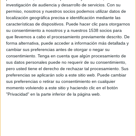
Al Dhaid
investigación de audiencia y desarrollo de servicios.
Con su
FIFA+
DAZN App Gratis (Ver gratis)
permiso, nosotros y nuestros socios podemos utilizar datos de
localización geográfica precisa e identificación mediante las
características de dispositivos. Puede hacer clic para otorgarnos
Viernes, 05/15/2026
su consentimiento a nosotros y a nuestros 1538 socios para
09:05
UAE Division 1
que llevemos a cabo el procesamiento previamente descrito. De
forma alternativa, puede acceder a información más detallada y
Al Dhaid
cambiar sus preferencias antes de otorgar o negar su
Hatta Club
consentimiento.
Tenga en cuenta que algún procesamiento de
sus datos personales puede no requerir de su consentimiento,
FIFA+
DAZN App Gratis (Ver gratis)
pero usted tiene el derecho de rechazar tal procesamiento. Sus
preferencias se aplicarán solo a este sitio web. Puede cambiar
Domingo, 05/10/2026
sus preferencias o retirar su consentimiento en cualquier
momento volviendo a este sitio y haciendo clic en el botón
09:05
UAE Division 1
"Privacidad" en la parte inferior de la página web.
Fujairah FC
Al Dhaid
FIFA+
DAZN App Gratis (Ver gratis)
Más días