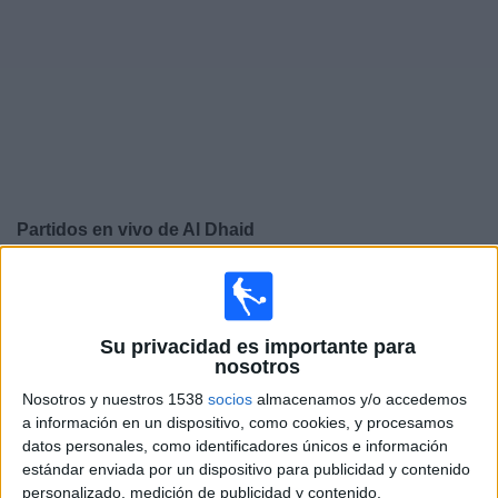
Deportes
Noticias
Widget
Partidos en vivo de
Al Dhaid
×
Al Dhaid: Actualmente no hay ningún partido en vivo por
TV. Puedes consultar el historial de partidos emitidos
anteriormente.
Su privacidad es importante para
nosotros
Viernes, 05/22/2026
Nosotros y nuestros 1538
socios
almacenamos y/o accedemos
a información en un dispositivo, como cookies, y procesamos
09:10
UAE Division 1
datos personales, como identificadores únicos e información
estándar enviada por un dispositivo para publicidad y contenido
Dibba Al-Hisn
personalizado, medición de publicidad y contenido,