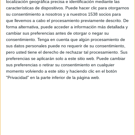
localización geográfica precisa e identificación mediante las
Al Nassr
características de dispositivos. Puede hacer clic para otorgarnos
OneFootball
su consentimiento a nosotros y a nuestros 1538 socios para
que llevemos a cabo el procesamiento previamente descrito. De
forma alternativa, puede acceder a información más detallada y
DATOS ESTADÍSTICOS DEL EQUIPO AL-FAYHA FC EN
cambiar sus preferencias antes de otorgar o negar su
TELEVISIÓN EN PANAMÁ
consentimiento.
Tenga en cuenta que algún procesamiento de
sus datos personales puede no requerir de su consentimiento,
A fecha de hoy
08/05/2026
y desde que esta web recoge los datos
pero usted tiene el derecho de rechazar tal procesamiento. Sus
estadísticos de cuándo y dónde se transmiten los partidos de
Fútbol
del
preferencias se aplicarán solo a este sitio web. Puede cambiar
equipo
Al-Fayha FC
en
Panamá
, que fue el
08/19/2023
, podemos dar los
sus preferencias o retirar su consentimiento en cualquier
siguientes datos:
momento volviendo a este sitio y haciendo clic en el botón
"Privacidad" en la parte inferior de la página web.
14
PARTIDOS TELEVISADOS
6 partidos en abierto
42.86%
8 partidos de pago
57.14%
ÚLTIMO PARTIDO EN ABIERTO