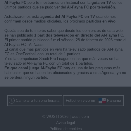
Al-Fayha FC
pero te mostramos un historial con la
guía en TV
de los
últimos partidos que se pudo ver del
Al-Fayha FC por televisión
.
Actualizaremos está
agenda del Al-Fayha FC en TV
cuando nos
confirmen desde medios oficiales, los próximos
partidos en vivo
.
Quizás sea de tu interés saber que desde los comienzos de esta web,
se han publicado
1 partidos televisados en directo del Al-Fayha FC
.
El primer partido publicado fue el sábado, 28 de febrero de 2026 entre el
Al-Fayha FC - Al Nassr.
El canal que más partidos en vivo ha televisado partidos del Al-Fayha
FC es OneFootball con un total de 1 partidos.
Y es la competición Saudi Pro League en las que más veces se ha
televisado el Al-Fayha FC con un total de 1 partidos.
En que canal juega Al-Fayha FC hoy
es una de las preguntas más
habituales que se hacen los aficionados y gracias a esta Agenda, ya no
se perderá ningún partido.
Cambiar a tu zona horaria
Fútbol en vivo en
Panamá
© WOSTI 2026 |
wosti.com
Aviso legal
Política de cookies