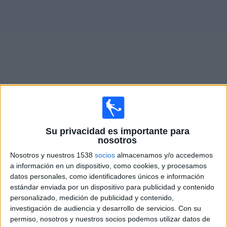
Deportes
Noticias
Widget
Partidos en vivo de
Al-Fayha FC
×
Su privacidad es importante para
Al-Fayha FC: Actualmente no hay ningún partido en vivo
nosotros
por TV. Puedes consultar el historial de partidos
emitidos anteriormente.
Nosotros y nuestros 1538
socios
almacenamos y/o accedemos
a información en un dispositivo, como cookies, y procesamos
datos personales, como identificadores únicos e información
Sábado, 02/28/2026
estándar enviada por un dispositivo para publicidad y contenido
personalizado, medición de publicidad y contenido,
13:00
Saudi Pro League
investigación de audiencia y desarrollo de servicios.
Con su
Al-Fayha FC
permiso, nosotros y nuestros socios podemos utilizar datos de