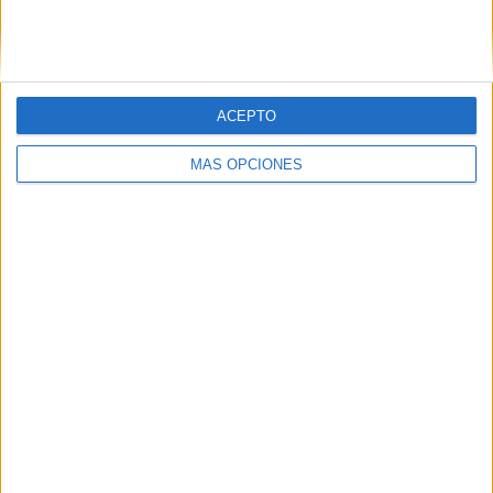
Nº DE PARTIDOS POR DÍA DE LA SEMANA
LUNES
MARTES
MIÉRCOLES
JUEVES
VIERNES
-
7
2
-
2
ACEPTO
- %
50%
14.29%
- %
14.29%
MÁS OPCIONES
SÁBADO
DOMINGO
2
1
14.29%
7.14%
Nº DE PARTIDOS POR MES
ENERO
FEBRERO
MARZO
ABRIL
MAYO
JUNIO
JULIO
AGOSTO
-
4
-
-
1
-
-
2
- %
28.57%
- %
- %
7.14%
- %
- %
14.29%
SEPTIEMBRE
OCTUBRE
NOVIEMBRE
DICIEMBRE
1
3
2
1