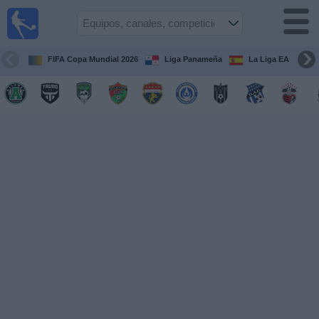
Fútbol
en Vivo
Panamá
FIFA Copa Mundial 2026
Liga Panameña
La Liga EA Sports
Guía de
Partidos
Televisados
Partidos
hoy
Equipos
Competiciones
Canales
TV
Otros