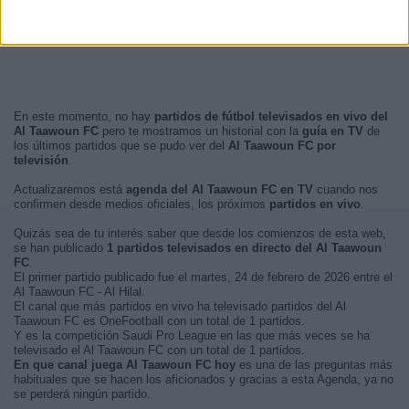
En este momento, no hay
partidos de fútbol televisados en vivo del
Al Taawoun FC
pero te mostramos un historial con la
guía en TV
de
los últimos partidos que se pudo ver del
Al Taawoun FC por
televisión
.
Actualizaremos está
agenda del Al Taawoun FC en TV
cuando nos
confirmen desde medios oficiales, los próximos
partidos en vivo
.
Quizás sea de tu interés saber que desde los comienzos de esta web,
se han publicado
1 partidos televisados en directo del Al Taawoun
FC
.
El primer partido publicado fue el martes, 24 de febrero de 2026 entre el
Al Taawoun FC - Al Hilal.
El canal que más partidos en vivo ha televisado partidos del Al
Taawoun FC es OneFootball con un total de 1 partidos.
Y es la competición Saudi Pro League en las que más veces se ha
televisado el Al Taawoun FC con un total de 1 partidos.
En que canal juega Al Taawoun FC hoy
es una de las preguntas más
habituales que se hacen los aficionados y gracias a esta Agenda, ya no
se perderá ningún partido.