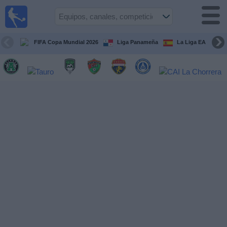
Fútbol
en Vivo
Panamá
FIFA Copa Mundial 2026
Liga Panameña
La Liga EA Sports
Guía de
Partidos
Televisados
Partidos
hoy
Equipos
Competiciones
Canales
TV
Otros