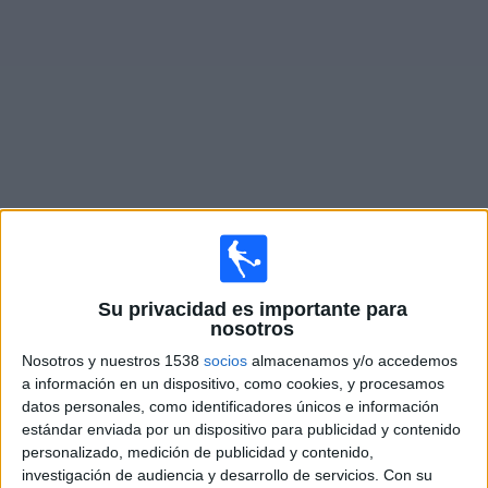
Deportes
Noticias
Widget
Partidos en vivo de
Al Taawoun FC
×
Al Taawoun FC: Actualmente no hay ningún partido en
vivo por TV. Puedes consultar el historial de partidos
Su privacidad es importante para
nosotros
emitidos anteriormente.
Nosotros y nuestros 1538
socios
almacenamos y/o accedemos
a información en un dispositivo, como cookies, y procesamos
Martes, 02/24/2026
datos personales, como identificadores únicos e información
13:00
Saudi Pro League
estándar enviada por un dispositivo para publicidad y contenido
personalizado, medición de publicidad y contenido,
investigación de audiencia y desarrollo de servicios.
Con su