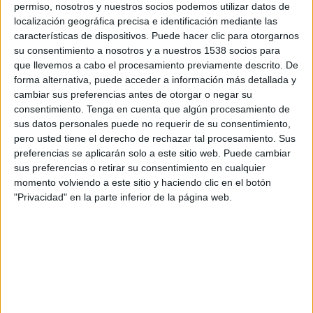
permiso, nosotros y nuestros socios podemos utilizar datos de
localización geográfica precisa e identificación mediante las
Al Taawoun FC
características de dispositivos. Puede hacer clic para otorgarnos
Al Hilal
su consentimiento a nosotros y a nuestros 1538 socios para
OneFootball
que llevemos a cabo el procesamiento previamente descrito. De
forma alternativa, puede acceder a información más detallada y
cambiar sus preferencias antes de otorgar o negar su
DATOS ESTADÍSTICOS DEL EQUIPO AL TAAWOUN FC EN
consentimiento.
Tenga en cuenta que algún procesamiento de
TELEVISIÓN EN PANAMÁ
sus datos personales puede no requerir de su consentimiento,
pero usted tiene el derecho de rechazar tal procesamiento. Sus
A fecha de hoy
08/06/2026
y desde que esta web recoge los datos
preferencias se aplicarán solo a este sitio web. Puede cambiar
estadísticos de cuándo y dónde se transmiten los partidos de
Fútbol
del
sus preferencias o retirar su consentimiento en cualquier
equipo
Al Taawoun FC
en
Panamá
, que fue el
04/07/2022
, podemos dar
momento volviendo a este sitio y haciendo clic en el botón
los siguientes datos:
"Privacidad" en la parte inferior de la página web.
26
PARTIDOS TELEVISADOS
16 partidos en abierto
61.54%
10 partidos de pago