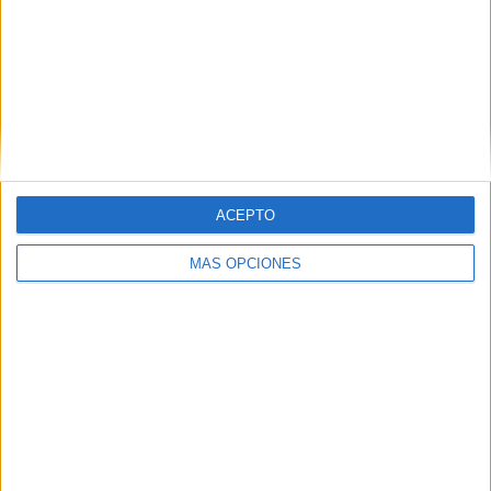
RANKING POR EQUIPOS
Ferro Carril Oeste
3 (7.14%)
Patronato
2 (4.76%)
San Martín Tucumán
2 (4.76%)
Los Andes
2 (4.76%)
Almirante Brown
2 (4.76%)
Ver ranking completo
ACEPTO
RANKING POR COMPETICIONES
MÁS OPCIONES
Primera Nacional
39 (92.86%)
Copa Argentina
2 (4.76%)
Amistoso
1 (2.38%)
Ver ranking completo
Nº DE PARTIDOS POR DÍA DE LA SEMANA
LUNES
MARTES
MIÉRCOLES
JUEVES
VIERNES