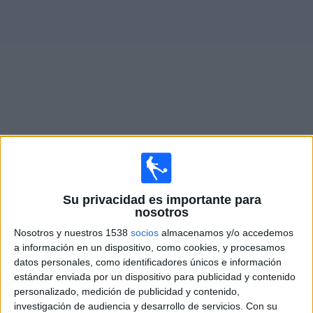
Deportes
Noticias
Widget
Partidos en vivo de
All Boys
Lunes, 08/10/2026
13:00
Primera Nacional
Su privacidad es importante para
nosotros
All Boys
Nosotros y nuestros 1538
socios
almacenamos y/o accedemos
CA Central Norte
a información en un dispositivo, como cookies, y procesamos
datos personales, como identificadores únicos e información
LPF Play
estándar enviada por un dispositivo para publicidad y contenido
personalizado, medición de publicidad y contenido,
Lunes, 08/17/2026
investigación de audiencia y desarrollo de servicios.
Con su