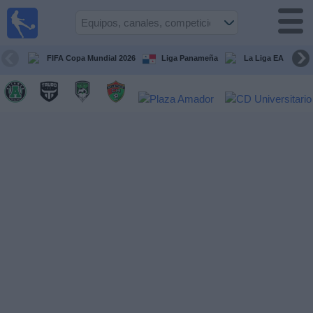
Fútbol
en Vivo
Panamá
FIFA Copa Mundial 2026
Liga Panameña
La Liga EA Sports
Guía de
Partidos
Televisados
Partidos
hoy
Equipos
Competiciones
Canales
TV
Otros