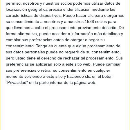
permiso, nosotros y nuestros socios podemos utilizar datos de
13:00
Primera Nacional
localización geográfica precisa e identificación mediante las
All Boys
características de dispositivos. Puede hacer clic para otorgarnos
su consentimiento a nosotros y a nuestros 1538 socios para
Nueva Chicago
que llevemos a cabo el procesamiento previamente descrito. De
LPF Play
forma alternativa, puede acceder a información más detallada y
cambiar sus preferencias antes de otorgar o negar su
Lunes, 08/24/2026
consentimiento.
Tenga en cuenta que algún procesamiento de
sus datos personales puede no requerir de su consentimiento,
18:00
Primera Nacional
pero usted tiene el derecho de rechazar tal procesamiento. Sus
preferencias se aplicarán solo a este sitio web. Puede cambiar
Ferro Carril Oeste
sus preferencias o retirar su consentimiento en cualquier
All Boys
momento volviendo a este sitio y haciendo clic en el botón
"Privacidad" en la parte inferior de la página web.
LPF Play
Más días
DATOS ESTADÍSTICOS DEL EQUIPO ALL BOYS EN
TELEVISIÓN EN PANAMÁ