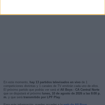
En este momento,
hay 13 partidos televisados en vivo
de 1
competiciones distintas y 1 canales de TV emitirán cada uno de ellos.
El próximo partido que podrás ver será el
All Boys - CA Central Norte
que se disputará el próximo
lunes, 10 de agosto de 2026 a las 8:00 p.
m.
y que será
transmitido por LPF Play
.
Para más información, puedes acceder a la
web de All Boys
.