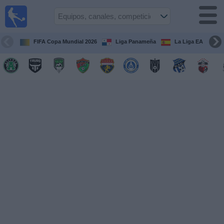
Fútbol
en Vivo
Panamá
FIFA Copa Mundial 2026
Liga Panameña
La Liga EA Sports
Guía de
Partidos
Televisados
Partidos
hoy
Equipos
Competiciones
Canales
TV
Otros