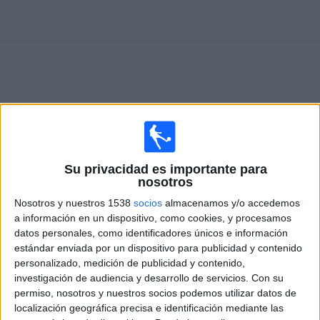
Deportes
Noticias
Widget
Partidos en vivo de
Borussia Dortmund
Su privacidad es importante para
Sábado, 08/15/2026
nosotros
10:30
Amistoso
Nosotros y nuestros 1538
socios
almacenamos y/o accedemos
a información en un dispositivo, como cookies, y procesamos
Borussia Dortmund
datos personales, como identificadores únicos e información
estándar enviada por un dispositivo para publicidad y contenido
AS Roma
personalizado, medición de publicidad y contenido,
DAZN App Gratis (Ver gratis)
DAZN (Míralo en vivo)
investigación de audiencia y desarrollo de servicios.
Con su
permiso, nosotros y nuestros socios podemos utilizar datos de
localización geográfica precisa e identificación mediante las
DATOS ESTADÍSTICOS DEL EQUIPO BORUSSIA