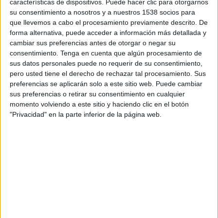
características de dispositivos. Puede hacer clic para otorgarnos
DORTMUND EN TELEVISIÓN EN PANAMÁ
su consentimiento a nosotros y a nuestros 1538 socios para
que llevemos a cabo el procesamiento previamente descrito. De
A fecha de hoy
08/05/2026
y desde que esta web recoge los datos
forma alternativa, puede acceder a información más detallada y
estadísticos de cuándo y dónde se transmiten los partidos de
Fútbol
del
cambiar sus preferencias antes de otorgar o negar su
equipo
Borussia Dortmund
en
Panamá
, que fue el
08/13/2014
, podemos
consentimiento.
Tenga en cuenta que algún procesamiento de
dar los siguientes datos:
sus datos personales puede no requerir de su consentimiento,
pero usted tiene el derecho de rechazar tal procesamiento. Sus
543
preferencias se aplicarán solo a este sitio web. Puede cambiar
sus preferencias o retirar su consentimiento en cualquier
PARTIDOS TELEVISADOS
momento volviendo a este sitio y haciendo clic en el botón
"Privacidad" en la parte inferior de la página web.
14 partidos en abierto
2.58%
529 partidos de pago
97.42%
ÚLTIMO PARTIDO EN ABIERTO
Borussia Dortmund - Juventus
08/10/2025 Amistoso por DAZN App Gratis
RANKING POR CANALES