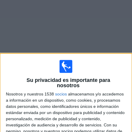
Deportes
Noticias
Widget
Partidos en vivo de
Carolina Core FC
Sábado, 08/22/2026
Su privacidad es importante para
18:30
MLS Next Pro
nosotros
Nosotros y nuestros 1538
socios
almacenamos y/o accedemos
Carolina Core FC
a información en un dispositivo, como cookies, y procesamos
FC Cincinnati 2
datos personales, como identificadores únicos e información
OneFootball
estándar enviada por un dispositivo para publicidad y contenido
personalizado, medición de publicidad y contenido,
investigación de audiencia y desarrollo de servicios.
Con su
Viernes, 09/04/2026
permiso, nosotros y nuestros socios podemos utilizar datos de