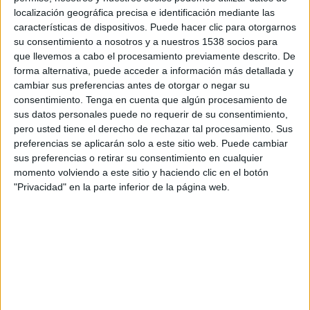
17:30
MLS Next Pro
localización geográfica precisa e identificación mediante las
características de dispositivos. Puede hacer clic para otorgarnos
Carolina Core FC
su consentimiento a nosotros y a nuestros 1538 socios para
New England Revolution II
que llevemos a cabo el procesamiento previamente descrito. De
forma alternativa, puede acceder a información más detallada y
OneFootball
cambiar sus preferencias antes de otorgar o negar su
consentimiento.
Tenga en cuenta que algún procesamiento de
Sábado, 09/12/2026
sus datos personales puede no requerir de su consentimiento,
pero usted tiene el derecho de rechazar tal procesamiento. Sus
18:00
MLS Next Pro
preferencias se aplicarán solo a este sitio web. Puede cambiar
sus preferencias o retirar su consentimiento en cualquier
Crown Legacy FC
momento volviendo a este sitio y haciendo clic en el botón
Carolina Core FC
"Privacidad" en la parte inferior de la página web.
OneFootball
Más días
DATOS ESTADÍSTICOS DEL EQUIPO CAROLINA CORE FC
EN TELEVISIÓN EN PANAMÁ