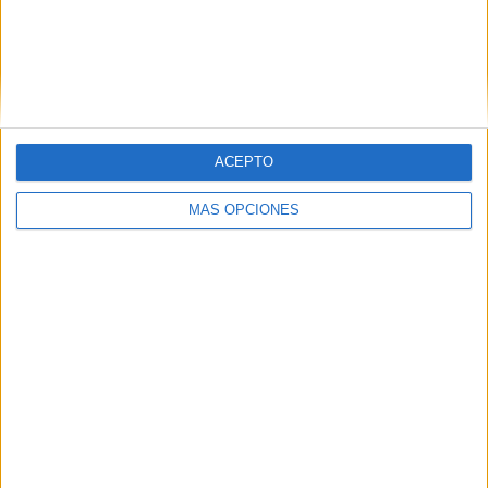
Huntsville City FC
3 (15%)
Orlando City B
2 (10%)
Chattanooga FC
2 (10%)
Inter Miami CF II
2 (10%)
Atlanta United 2
2 (10%)
Ver ranking completo
ACEPTO
RANKING POR COMPETICIONES
MÁS OPCIONES
MLS Next Pro
19 (95%)
US Open Cup
1 (5%)
Ver ranking completo
Nº DE PARTIDOS POR DÍA DE LA SEMANA
LUNES
MARTES
MIÉRCOLES
JUEVES
VIERNES
-
-
2
2
1
- %
- %
10%
10%
5%