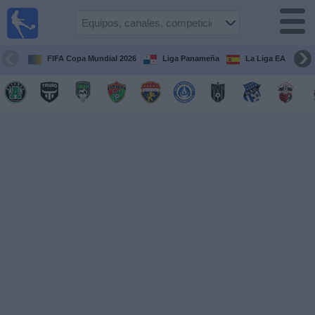
Fútbol
en Vivo
Panamá
FIFA Copa Mundial 2026
Liga Panameña
La Liga EA Sports
Guía de
Partidos
Televisados
Partidos
hoy
Equipos
Competiciones
Canales
TV
Otros