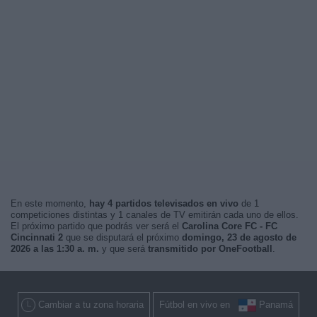
En este momento,
hay 4 partidos televisados en vivo
de 1
competiciones distintas y 1 canales de TV emitirán cada uno de ellos.
El próximo partido que podrás ver será el
Carolina Core FC - FC
Cincinnati 2
que se disputará el próximo
domingo, 23 de agosto de
2026 a las 1:30 a. m.
y que será
transmitido por OneFootball
.
Cambiar a tu zona horaria
Fútbol en vivo en
Panamá