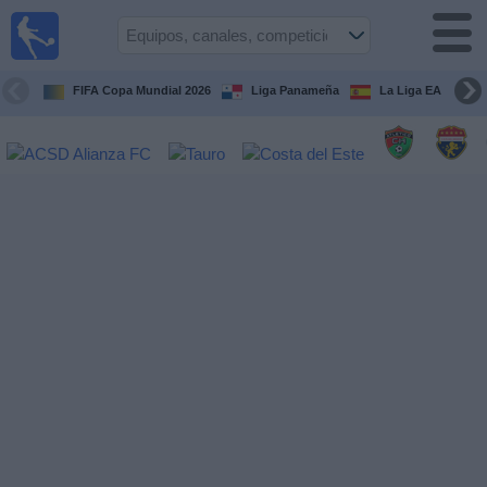
Fútbol
en Vivo
Panamá
FIFA Copa Mundial 2026
Liga Panameña
La Liga EA Sports
Guía de
Partidos
Televisados
Partidos
hoy
Equipos
Competiciones
Canales
TV
Otros