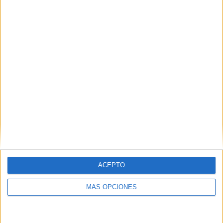
2
10
29
COMPETICIONES
VS Universitario
RIVALES
RANKING POR EQUIPOS
Universitario
10 (8.47%)
Melgar
8 (6.78%)
UTC Cajamarca
8 (6.78%)
Alianza Lima
7 (5.93%)
Sport Huancayo
7 (5.93%)
Ver ranking completo
RANKING POR COMPETICIONES
ACEPTO
Liga 1 Perú
117 (99.15%)
Amistoso
1 (0.85%)
MÁS OPCIONES
Ver ranking completo