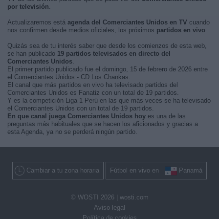
por televisión
.
Actualizaremos está
agenda del Comerciantes Unidos en TV
cuando
nos confirmen desde medios oficiales, los próximos
partidos en vivo
.
Quizás sea de tu interés saber que desde los comienzos de esta web,
se han publicado
19 partidos televisados en directo del
Comerciantes Unidos
.
El primer partido publicado fue el domingo, 15 de febrero de 2026 entre
el Comerciantes Unidos - CD Los Chankas.
El canal que más partidos en vivo ha televisado partidos del
Comerciantes Unidos es Fanatiz con un total de 19 partidos.
Y es la competición Liga 1 Perú en las que más veces se ha televisado
el Comerciantes Unidos con un total de 19 partidos.
En que canal juega Comerciantes Unidos hoy
es una de las
preguntas más habituales que se hacen los aficionados y gracias a
esta Agenda, ya no se perderá ningún partido.
Cambiar a tu zona horaria
Fútbol en vivo en
Panamá
© WOSTI 2026 |
wosti.com
Aviso legal
Política de cookies