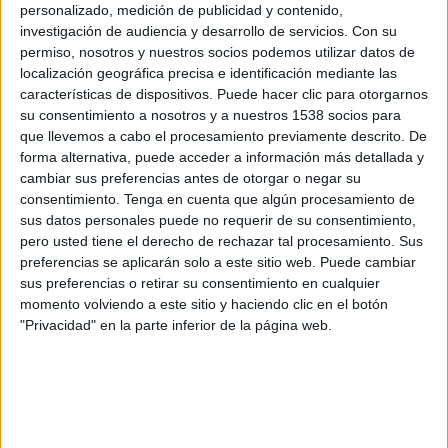
Cusco FC
personalizado, medición de publicidad y contenido,
investigación de audiencia y desarrollo de servicios.
Con su
Fanatiz (Míralo en vivo)
permiso, nosotros y nuestros socios podemos utilizar datos de
localización geográfica precisa e identificación mediante las
Viernes, 07/31/2026
características de dispositivos. Puede hacer clic para otorgarnos
su consentimiento a nosotros y a nuestros 1538 socios para
15:00
Liga 1 Perú
que llevemos a cabo el procesamiento previamente descrito. De
forma alternativa, puede acceder a información más detallada y
CD Los Chankas
cambiar sus preferencias antes de otorgar o negar su
Comerciantes Unidos
consentimiento.
Tenga en cuenta que algún procesamiento de
Fanatiz (Míralo en vivo)
sus datos personales puede no requerir de su consentimiento,
pero usted tiene el derecho de rechazar tal procesamiento. Sus
Domingo, 07/26/2026
preferencias se aplicarán solo a este sitio web. Puede cambiar
sus preferencias o retirar su consentimiento en cualquier
15:30
Liga 1 Perú
momento volviendo a este sitio y haciendo clic en el botón
"Privacidad" en la parte inferior de la página web.
Comerciantes Unidos
Alianza Lima
Fanatiz (Míralo en vivo)
Más días