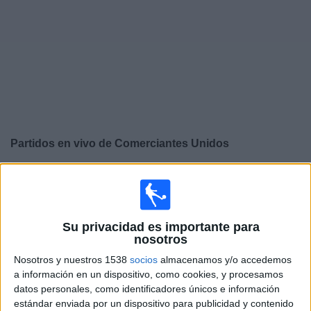
Deportes
Noticias
Widget
Partidos en vivo de
Comerciantes Unidos
×
Comerciantes Unidos: Actualmente no hay ningún
partido en vivo por TV. Puedes consultar el historial de
partidos emitidos anteriormente.
Su privacidad es importante para
nosotros
Viernes, 08/07/2026
Nosotros y nuestros 1538
socios
almacenamos y/o accedemos
15:15
Liga 1 Perú
a información en un dispositivo, como cookies, y procesamos
datos personales, como identificadores únicos e información
Comerciantes Unidos
estándar enviada por un dispositivo para publicidad y contenido