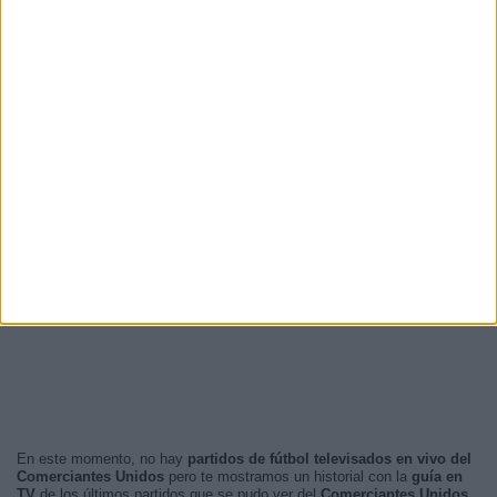
En este momento, no hay
partidos de fútbol televisados en vivo del
Comerciantes Unidos
pero te mostramos un historial con la
guía en
TV
de los últimos partidos que se pudo ver del
Comerciantes Unidos