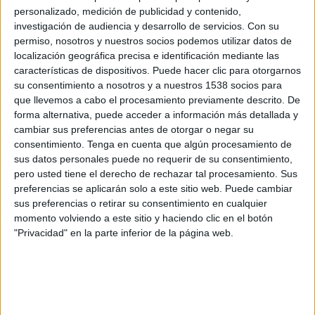
Hoffenheim Femenino
personalizado, medición de publicidad y contenido,
OneFootball PPV
investigación de audiencia y desarrollo de servicios.
Con su
permiso, nosotros y nuestros socios podemos utilizar datos de
localización geográfica precisa e identificación mediante las
Miércoles, 11/05/2025
características de dispositivos. Puede hacer clic para otorgarnos
12:00
Bundesliga Femenina
su consentimiento a nosotros y a nuestros 1538 socios para
que llevemos a cabo el procesamiento previamente descrito. De
Eintracht Frankfurt Femenino
forma alternativa, puede acceder a información más detallada y
FC Köln Femenino
cambiar sus preferencias antes de otorgar o negar su
consentimiento.
Tenga en cuenta que algún procesamiento de
OneFootball PPV
sus datos personales puede no requerir de su consentimiento,
pero usted tiene el derecho de rechazar tal procesamiento. Sus
Viernes, 10/31/2025
preferencias se aplicarán solo a este sitio web. Puede cambiar
sus preferencias o retirar su consentimiento en cualquier
11:30
Bundesliga Femenina
momento volviendo a este sitio y haciendo clic en el botón
"Privacidad" en la parte inferior de la página web.
FC Köln Femenino
Nürnberg Femenino
OneFootball PPV
Más días