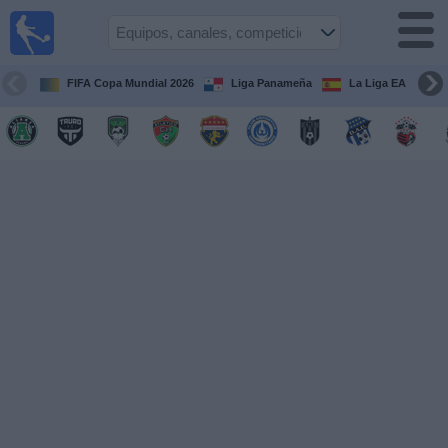
Fútbol
en Vivo
Panamá
FIFA Copa Mundial 2026
Liga Panameña
La Liga EA Sports
Guía de
Partidos
Televisados
Partidos
hoy
Equipos
Competiciones
Canales
TV
Otros