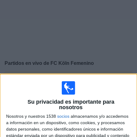
Deportes
Noticias
Widget
Partidos en vivo de
FC Köln Femenino
×
FC Köln Femenino: Actualmente no hay ningún partido
en vivo por TV. Puedes consultar el historial de partidos
emitidos anteriormente.
Su privacidad es importante para
nosotros
Domingo, 11/09/2025
Nosotros y nuestros 1538
socios
almacenamos y/o accedemos
09:00
Bundesliga Femenina
a información en un dispositivo, como cookies, y procesamos
datos personales, como identificadores únicos e información
FC Köln Femenino
estándar enviada por un dispositivo para publicidad y contenido