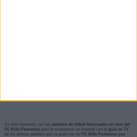
En este momento, no hay
partidos de fútbol televisados en vivo del
FC Köln Femenino
pero te mostramos un historial con la
guía en TV
de los últimos partidos que se pudo ver del
FC Köln Femenino por