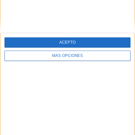
Ajax
12 (23.53%)
AZ Alkmaar
3 (5.88%)
Utrecht
2 (3.92%)
Ver ranking completo
RANKING POR COMPETICIONES
ACEPTO
Eredivisie
45 (88.24%)
MÁS OPCIONES
KNVB Beker
5 (9.8%)
Amistoso
1 (1.96%)
Ver ranking completo
Nº DE PARTIDOS POR DÍA DE LA SEMANA
LUNES
MARTES
MIÉRCOLES
JUEVES
VIERNES
-
2
5
2
2
- %
3.92%
9.8%
3.92%
3.92%
SÁBADO
DOMINGO