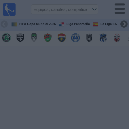
Fútbol
en Vivo
Panamá
FIFA Copa Mundial 2026
Liga Panameña
La Liga EA Sports
Guía de
Partidos
Televisados
Partidos
hoy
Equipos
Competiciones
Canales
TV
Otros