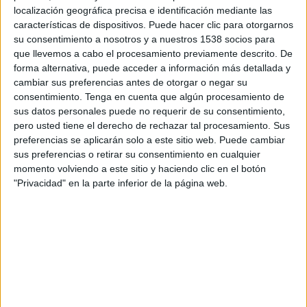
09:30
Eredivisie
localización geográfica precisa e identificación mediante las
características de dispositivos. Puede hacer clic para otorgarnos
Fortuna Sittard
su consentimiento a nosotros y a nuestros 1538 socios para
AZ Alkmaar
que llevemos a cabo el procesamiento previamente descrito. De
forma alternativa, puede acceder a información más detallada y
Disney+ Premium
cambiar sus preferencias antes de otorgar o negar su
consentimiento.
Tenga en cuenta que algún procesamiento de
Sábado, 09/12/2026
sus datos personales puede no requerir de su consentimiento,
pero usted tiene el derecho de rechazar tal procesamiento. Sus
13:00
Eredivisie
preferencias se aplicarán solo a este sitio web. Puede cambiar
sus preferencias o retirar su consentimiento en cualquier
Fortuna Sittard
momento volviendo a este sitio y haciendo clic en el botón
Ajax
"Privacidad" en la parte inferior de la página web.
Disney+ Premium
Más días
DATOS ESTADÍSTICOS DEL EQUIPO FORTUNA SITTARD EN
TELEVISIÓN EN PANAMÁ