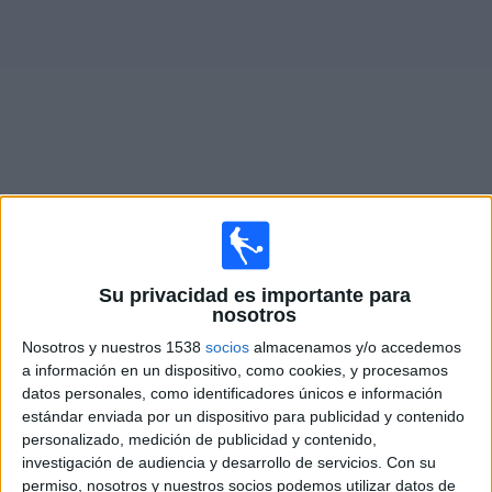
Deportes
Noticias
Widget
Partidos en vivo de
Fortuna Sittard
Sábado, 08/08/2026
Su privacidad es importante para
13:00
Eredivisie
nosotros
Nosotros y nuestros 1538
socios
almacenamos y/o accedemos
PSV Eindhoven
a información en un dispositivo, como cookies, y procesamos
Fortuna Sittard
datos personales, como identificadores únicos e información
Disney+ Premium
ESPN 5
estándar enviada por un dispositivo para publicidad y contenido
personalizado, medición de publicidad y contenido,
investigación de audiencia y desarrollo de servicios.
Con su
Sábado, 08/22/2026
permiso, nosotros y nuestros socios podemos utilizar datos de