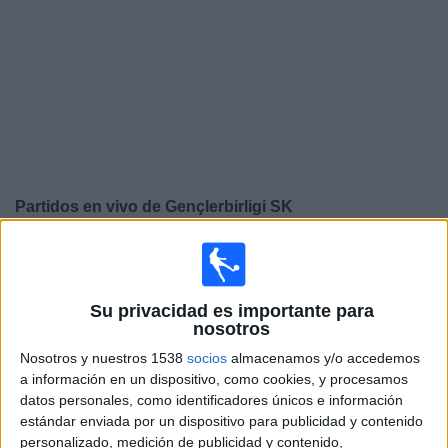
Deportes
Noticias
Widget
Partidos en vivo de
Gençlerbirligi SK
×
Gençlerbirligi SK: Actualmente no hay ningún partido en
vivo por TV. Puedes consultar el historial de partidos
emitidos anteriormente.
Su privacidad es importante para
nosotros
Nosotros y nuestros 1538
socios
almacenamos y/o accedemos
Domingo, 05/17/2026
a información en un dispositivo, como cookies, y procesamos
12:00
Superliga Turca
datos personales, como identificadores únicos e información
estándar enviada por un dispositivo para publicidad y contenido
Trabzonspor
personalizado, medición de publicidad y contenido,