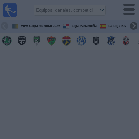
Fútbol
en Vivo
Panamá
FIFA Copa Mundial 2026
Liga Panameña
La Liga EA Sports
Guía de
Partidos
Televisados
Partidos
hoy
Equipos
Competiciones
Canales
TV
Otros