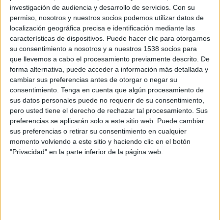
Gençlerbirligi SK
investigación de audiencia y desarrollo de servicios.
Con su
Disney+ Premium
permiso, nosotros y nuestros socios podemos utilizar datos de
localización geográfica precisa e identificación mediante las
características de dispositivos. Puede hacer clic para otorgarnos
Sábado, 04/18/2026
su consentimiento a nosotros y a nuestros 1538 socios para
12:00
Superliga Turca
que llevemos a cabo el procesamiento previamente descrito. De
forma alternativa, puede acceder a información más detallada y
Gençlerbirligi SK
cambiar sus preferencias antes de otorgar o negar su
consentimiento.
Tenga en cuenta que algún procesamiento de
Galatasaray
sus datos personales puede no requerir de su consentimiento,
Disney+ Premium
pero usted tiene el derecho de rechazar tal procesamiento. Sus
preferencias se aplicarán solo a este sitio web. Puede cambiar
Sábado, 04/04/2026
sus preferencias o retirar su consentimiento en cualquier
momento volviendo a este sitio y haciendo clic en el botón
06:30
Superliga Turca
"Privacidad" en la parte inferior de la página web.
Gençlerbirligi SK
Göztepe SK
Disney+ Premium
Más días