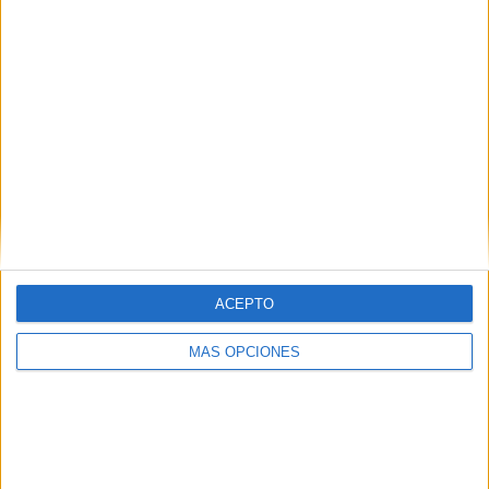
Besiktas
2 (15.38%)
Galatasaray
2 (15.38%)
Fenerbahçe
2 (15.38%)
Trabzonspor
2 (15.38%)
Rizespor
1 (7.69%)
Ver ranking completo
RANKING POR COMPETICIONES
Superliga Turca
12 (92.31%)
Copa de Turquía
1 (7.69%)
ACEPTO
Ver ranking completo
MÁS OPCIONES
Nº DE PARTIDOS POR DÍA DE LA SEMANA
LUNES
MARTES
MIÉRCOLES
JUEVES
VIERNES
3
1
-
-
2