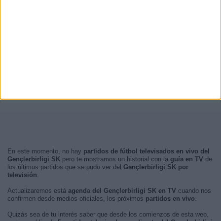
En este momento, no hay
partidos de fútbol televisados en vivo del
Gençlerbirligi SK
pero te mostramos un historial con la
guía en TV
de
los últimos partidos que se pudo ver del
Gençlerbirligi SK por
televisión
.
Actualizaremos está
agenda del Gençlerbirligi SK en TV
cuando nos
confirmen desde medios oficiales, los próximos
partidos en vivo
.
Quizás sea de tu interés saber que desde los comienzos de esta web,