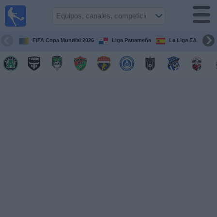
Fútbol
en Vivo
Panamá
FIFA Copa Mundial 2026
Liga Panameña
La Liga EA Sports
Guía de
Partidos
Televisados
Partidos
hoy
Equipos
Competiciones
Canales
TV
Otros