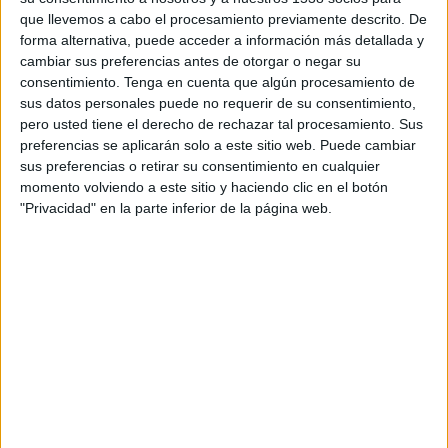
TELEVISIÓN EN PANAMÁ
que llevemos a cabo el procesamiento previamente descrito. De
forma alternativa, puede acceder a información más detallada y
A fecha de hoy
08/09/2026
y desde que esta web recoge los datos
cambiar sus preferencias antes de otorgar o negar su
estadísticos de cuándo y dónde se transmiten los partidos de
Fútbol
del
consentimiento.
Tenga en cuenta que algún procesamiento de
equipo
Hellas Verona
en
Panamá
, que fue el
08/31/2014
, podemos dar
sus datos personales puede no requerir de su consentimiento,
los siguientes datos:
pero usted tiene el derecho de rechazar tal procesamiento. Sus
preferencias se aplicarán solo a este sitio web. Puede cambiar
329
sus preferencias o retirar su consentimiento en cualquier
momento volviendo a este sitio y haciendo clic en el botón
PARTIDOS TELEVISADOS
"Privacidad" en la parte inferior de la página web.
0 partidos en abierto
0%
329 partidos de pago
100%
RANKING POR CANALES
Star+
115 (34.95%)
ESPN
87 (26.44%)
Disney+ Premium
76 (23.1%)
FOX Play
30 (9.12%)