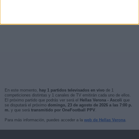
En este momento,
hay 1 partidos televisados en vivo
de 1
competiciones distintas y 1 canales de TV emitirán cada uno de ellos.
El próximo partido que podrás ver será el
Hellas Verona - Ascoli
que
se disputará el próximo
domingo, 23 de agosto de 2026 a las 7:00 p.
m.
y que será
transmitido por OneFootball PPV
.
Para más información, puedes acceder a la
web de Hellas Verona
.