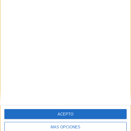
AC Milan
20 (6.08%)
Napoli
20 (6.08%)
AS Roma
19 (5.78%)
Torino
19 (5.78%)
Fiorentina
18 (5.47%)
Ver ranking completo
RANKING POR COMPETICIONES
Serie A Italiana
324 (98.48%)
Coppa Italia
5 (1.52%)
Ver ranking completo
Nº DE PARTIDOS POR DÍA DE LA SEMANA
LUNES
MARTES
MIÉRCOLES
JUEVES
VIERNES
ACEPTO
45
6
27
6
13
MÁS OPCIONES
13.68%
1.82%
8.21%
1.82%
3.95%