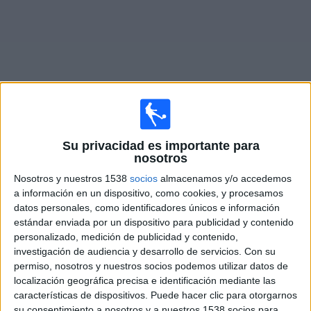
Deportes
Noticias
Widget
Partidos en vivo de
Hellas Verona
Su privacidad es importante para
nosotros
Domingo, 08/23/2026
Nosotros y nuestros 1538
socios
almacenamos y/o accedemos
a información en un dispositivo, como cookies, y procesamos
12:00
Serie B Italiana
datos personales, como identificadores únicos e información
estándar enviada por un dispositivo para publicidad y contenido
Hellas Verona
personalizado, medición de publicidad y contenido,
Ascoli
investigación de audiencia y desarrollo de servicios.
Con su
OneFootball PPV
permiso, nosotros y nuestros socios podemos utilizar datos de
localización geográfica precisa e identificación mediante las
características de dispositivos. Puede hacer clic para otorgarnos
DATOS ESTADÍSTICOS DEL EQUIPO HELLAS VERONA EN
su consentimiento a nosotros y a nuestros 1538 socios para