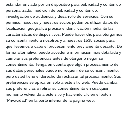
San Cristóbal y Nieves
estándar enviada por un dispositivo para publicidad y contenido
personalizado, medición de publicidad y contenido,
Islas Salomón
investigación de audiencia y desarrollo de servicios.
Con su
DAZN (Míralo en vivo)
permiso, nosotros y nuestros socios podemos utilizar datos de
localización geográfica precisa e identificación mediante las
Viernes, 03/27/2026
características de dispositivos. Puede hacer clic para otorgarnos
su consentimiento a nosotros y a nuestros 1538 socios para
02:30
FIFA Series
que llevemos a cabo el procesamiento previamente descrito. De
forma alternativa, puede acceder a información más detallada y
cambiar sus preferencias antes de otorgar o negar su
Islas Salomón
consentimiento.
Tenga en cuenta que algún procesamiento de
Bulgaria
sus datos personales puede no requerir de su consentimiento,
pero usted tiene el derecho de rechazar tal procesamiento. Sus
DAZN (Míralo en vivo)
preferencias se aplicarán solo a este sitio web. Puede cambiar
sus preferencias o retirar su consentimiento en cualquier
Jueves, 03/05/2026
momento volviendo a este sitio y haciendo clic en el botón
00:00
"Privacidad" en la parte inferior de la página web.
FIFA Copa Mundial Femenina