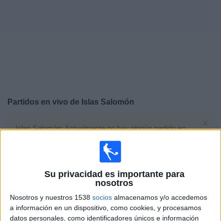
Deportes
Noticias
Widget
Partidos en vivo de
Islas Salomón
×
Islas Salomón: Actualmente no hay ningún partido en
vivo por TV. Puedes consultar el historial de partidos
emitidos anteriormente.
Su privacidad es importante para
Lunes, 03/30/2026
nosotros
03:30
FIFA Series
Nosotros y nuestros 1538
socios
almacenamos y/o accedemos
a información en un dispositivo, como cookies, y procesamos
datos personales, como identificadores únicos e información