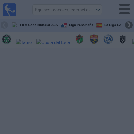
Fútbol
en Vivo
Panamá
FIFA Copa Mundial 2026
Liga Panameña
La Liga EA Sports
Guía de
Partidos
Televisados
Partidos
hoy
Equipos
Competiciones
Canales
TV
Otros