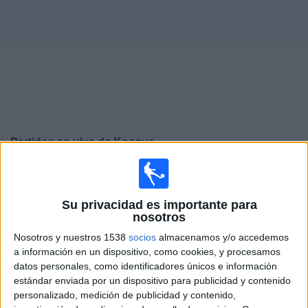
Deportes
Noticias
Widget
Partidos en vivo de
Kosovo
Jueves, 09/24/2026
13:45
UEFA Nations League
Su privacidad es importante para
Fase de grupos
nosotros
Kosovo
Nosotros y nuestros 1538
socios
almacenamos y/o accedemos
a información en un dispositivo, como cookies, y procesamos
República Irlanda
datos personales, como identificadores únicos e información
Canal por confirmar
estándar enviada por un dispositivo para publicidad y contenido
personalizado, medición de publicidad y contenido,
Domingo, 09/27/2026