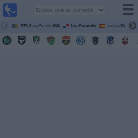
Fútbol
en Vivo
Panamá
FIFA Copa Mundial 2026
Liga Panameña
La Liga EA Sports
Guía de
Partidos
Televisados
Partidos
hoy
Equipos
Competiciones
Canales
TV
Otros