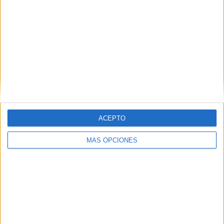
7
5
36
COMPETICIONES
VS Grecia
RIVALES
RANKING POR EQUIPOS
Grecia
5 (6.1%)
Islandia
4 (4.88%)
Eslovenia
4 (4.88%)
Suecia
4 (4.88%)
Chipre
4 (4.88%)
ACEPTO
Ver ranking completo
MÁS OPCIONES
RANKING POR COMPETICIONES
UEFA Nations League
26 (31.71%)
FIFA Copa Mundial 2026
24 (29.27%)
Eurocopa 2028
19 (23.17%)
Amistoso
10 (12.2%)
Eurocopa Femenina
1 (1.22%)
Ver ranking completo