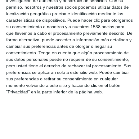
investigación de audiencia y desarrollo de servicios.
Con su
permiso, nosotros y nuestros socios podemos utilizar datos de
11:00
UEFA Nations League
localización geográfica precisa e identificación mediante las
Fase de grupos
características de dispositivos. Puede hacer clic para otorgarnos
su consentimiento a nosotros y a nuestros 1538 socios para
Austria
que llevemos a cabo el procesamiento previamente descrito. De
Kosovo
forma alternativa, puede acceder a información más detallada y
cambiar sus preferencias antes de otorgar o negar su
Canal por confirmar
consentimiento.
Tenga en cuenta que algún procesamiento de
sus datos personales puede no requerir de su consentimiento,
Jueves, 10/01/2026
pero usted tiene el derecho de rechazar tal procesamiento. Sus
13:45
UEFA Nations League
preferencias se aplicarán solo a este sitio web. Puede cambiar
Fase de grupos
sus preferencias o retirar su consentimiento en cualquier
momento volviendo a este sitio y haciendo clic en el botón
Israel
"Privacidad" en la parte inferior de la página web.
Kosovo
Canal por confirmar
Más días