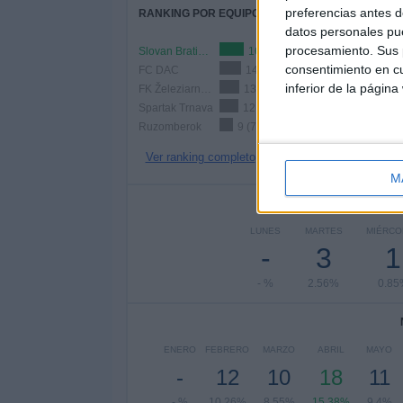
preferencias antes d
RANKING POR EQUIPOS
datos personales pue
procesamiento. Sus p
Slovan Bratislava
16 (13.68%)
consentimiento en cu
FC DAC
14 (11.97%)
inferior de la página
FK Železiarne Podbrezová
13 (11.11%)
Spartak Trnava
12 (10.26%)
Ruzomberok
9 (7.69%)
Ver ranking completo
M
Nº DE 
LUNES
MARTES
MIÉRCO
-
3
1
- %
2.56%
0.85
ENERO
FEBRERO
MARZO
ABRIL
MAYO
-
12
10
18
11
- %
10.26%
8.55%
15.38%
9.4%