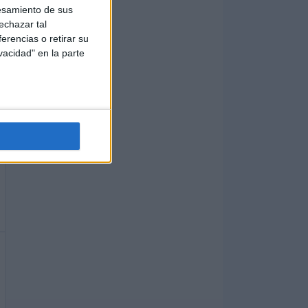
esamiento de sus
echazar tal
erencias o retirar su
vacidad" en la parte