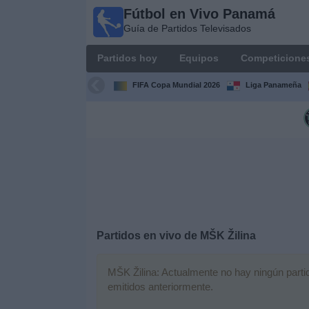
Fútbol en Vivo Panamá
Fútbol
Guía de Partidos Televisados
en Vivo
Panamá
Partidos hoy
Equipos
Competicione
Guía de
Partidos
FIFA Copa Mundial 2026
Liga Panameña
Televisados
Partidos
hoy
Equipos
Competiciones
Partidos en vivo de
MŠK Žilina
Canales
TV
MŠK Žilina: Actualmente no hay ningún partido
emitidos anteriormente.
Otros