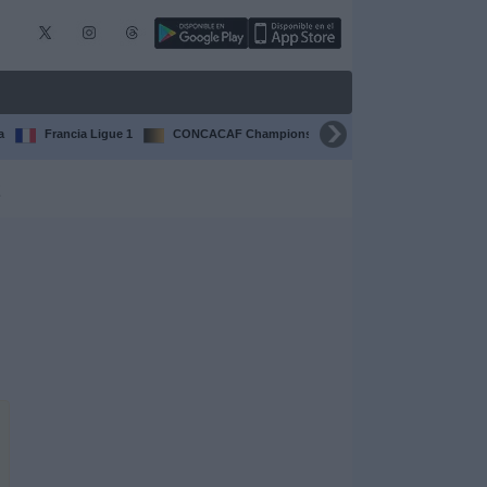
a
Francia Ligue 1
CONCACAF Champions Cup
Liga CONCACAF