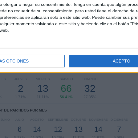
e otorgar o negar su consentimiento.
Tenga en cuenta que algún proc
RANKING POR COMPETICIONES
de no requerir de su consentimiento, pero usted tiene el derecho de r
referencias se aplicarán solo a este sitio web. Puede cambiar sus pref
Superliga de Eslovaquia
115 (98.29%)
alquier momento volviendo a este sitio y haciendo clic en el botón "Pri
Europa League
2 (1.71%)
 web.
Ver ranking completo
ÁS OPCIONES
ACEPTO
PARTIDOS POR DÍA DE LA SEMANA
LES
JUEVES
VIERNES
SÁBADO
DOMINGO
2
13
66
32
%
1.71%
11.11%
56.41%
27.35%
Nº DE PARTIDOS POR MES
JUNIO
JULIO
AGOSTO
SEPTIEMBRE
OCTUBRE
NOVIEMBRE
DICIEMBRE
-
6
14
12
13
14
7
- %
5.13%
11.97%
10.26%
11.11%
11.97%
5.98%