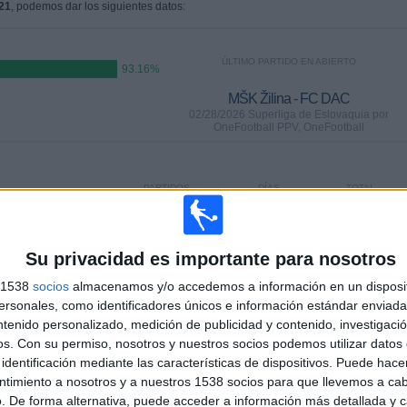
21
, podemos dar los siguientes datos:
ÚLTIMO PARTIDO EN ABIERTO
93.16%
MŠK Žilina - FC DAC
02/28/2026 Superliga de Eslovaquia por
OneFootball PPV, OneFootball
PARTIDOS
DÍAS
TOTAL
8
160
2
CONSECUTIVOS
SIN PARTIDO
CANALES TV
DE PAGO
GRATUÍTO
Su privacidad es importante para nosotros
s 1538
socios
almacenamos y/o accedemos a información en un disposit
sonales, como identificadores únicos e información estándar enviada 
TOTAL
MÁXIMO
TOTAL
ntenido personalizado, medición de publicidad y contenido, investigaci
2
16
18
os.
Con su permiso, nosotros y nuestros socios podemos utilizar datos 
identificación mediante las características de dispositivos. Puede hacer
COMPETICIONES
VS Slovan
RIVALES
ntimiento a nosotros y a nuestros 1538 socios para que llevemos a ca
Bratislava
. De forma alternativa, puede acceder a información más detallada y 