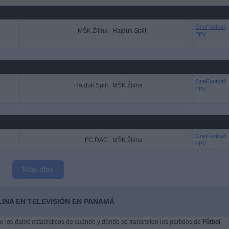
OneFootball
MŠK Žilina
Hajduk Split
PPV
OneFootball
Hajduk Split
MŠK Žilina
PPV
OneFootball
FC DAC
MŠK Žilina
PPV
Más días
LINA EN TELEVISIÓN EN PANAMÁ
 los datos estadísticos de cuándo y dónde se transmiten los partidos de
Fútbol