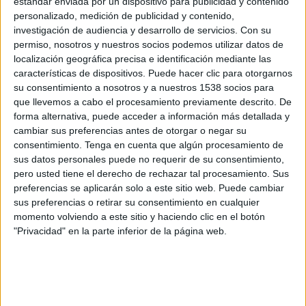
estándar enviada por un dispositivo para publicidad y contenido
México
personalizado, medición de publicidad y contenido,
Panamá
investigación de audiencia y desarrollo de servicios.
Con su
Disney+ Premium
ESPN 5
permiso, nosotros y nuestros socios podemos utilizar datos de
localización geográfica precisa e identificación mediante las
Sábado, 08/01/2026
características de dispositivos. Puede hacer clic para otorgarnos
su consentimiento a nosotros y a nuestros 1538 socios para
20:00
CONCACAF U20
que llevemos a cabo el procesamiento previamente descrito. De
forma alternativa, puede acceder a información más detallada y
Honduras
cambiar sus preferencias antes de otorgar o negar su
Panamá
consentimiento.
Tenga en cuenta que algún procesamiento de
Disney+ Premium
ESPN 2
sus datos personales puede no requerir de su consentimiento,
pero usted tiene el derecho de rechazar tal procesamiento. Sus
preferencias se aplicarán solo a este sitio web. Puede cambiar
Miércoles, 07/29/2026
sus preferencias o retirar su consentimiento en cualquier
15:00
CONCACAF U20
momento volviendo a este sitio y haciendo clic en el botón
"Privacidad" en la parte inferior de la página web.
Jamaica
Panamá
Disney+ Premium
ESPN