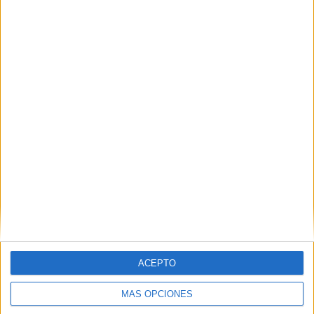
53.39%
TOTAL
MÁXIMO
TOTAL
22
22
67
COMPETICIONES
VS México
RIVALES
RANKING POR EQUIPOS
México
22 (8.76%)
Estados Unidos
18 (7.17%)
Costa Rica
17 (6.77%)
Jamaica
15 (5.98%)
Honduras
13 (5.18%)
Ver ranking completo
RANKING POR COMPETICIONES
ACEPTO
FIFA Copa Mundial 2026
45 (17.93%)
MÁS OPCIONES
CONCACAF Copa Oro
27 (10.76%)
Amistoso
24 (9.56%)