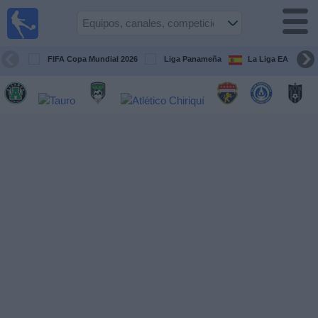
Fútbol
en Vivo
Panamá
FIFA Copa Mundial 2026
Liga Panameña
La Liga EA Sports
Guía de
Partidos
Televisados
Partidos
hoy
Equipos
Competiciones
Canales
TV
Otros