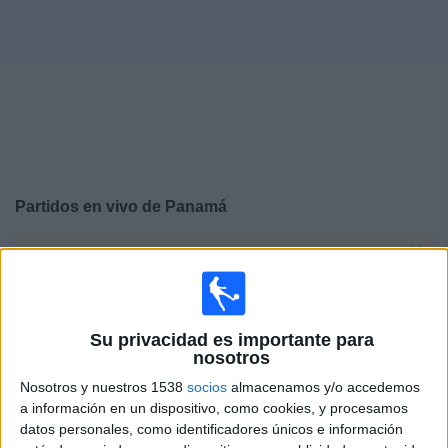
Deportes
Noticias
Widget
Partidos en vivo de
Panamá
×
Panamá: Actualmente no hay ningún partido en vivo por
TV. Puedes consultar el historial de partidos emitidos
anteriormente.
Su privacidad es importante para
nosotros
Miércoles, 08/05/2026
Nosotros y nuestros 1538
socios
almacenamos y/o accedemos
21:00
CONCACAF U20
a información en un dispositivo, como cookies, y procesamos
1/4 de Final
datos personales, como identificadores únicos e información