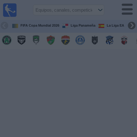
Fútbol
en Vivo
Panamá
FIFA Copa Mundial 2026
Liga Panameña
La Liga EA Sports
Guía de
Partidos
Televisados
Partidos
hoy
Equipos
Competiciones
Canales
TV
Otros