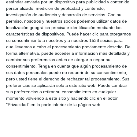
FC Bayern
estándar enviada por un dispositivo para publicidad y contenido
personalizado, medición de publicidad y contenido,
Stuttgart
investigación de audiencia y desarrollo de servicios.
Con su
Disney+ Premium
ESPN 2
permiso, nosotros y nuestros socios podemos utilizar datos de
localización geográfica precisa e identificación mediante las
Sábado, 05/09/2026
características de dispositivos. Puede hacer clic para otorgarnos
su consentimiento a nosotros y a nuestros 1538 socios para
08:30
Bundesliga
que llevemos a cabo el procesamiento previamente descrito. De
forma alternativa, puede acceder a información más detallada y
Stuttgart
cambiar sus preferencias antes de otorgar o negar su
Bayer Leverkusen
consentimiento.
Tenga en cuenta que algún procesamiento de
SKY Sports (504-546)
sus datos personales puede no requerir de su consentimiento,
pero usted tiene el derecho de rechazar tal procesamiento. Sus
Domingo, 04/26/2026
preferencias se aplicarán solo a este sitio web. Puede cambiar
sus preferencias o retirar su consentimiento en cualquier
08:30
Bundesliga
momento volviendo a este sitio y haciendo clic en el botón
"Privacidad" en la parte inferior de la página web.
Stuttgart
Werder Bremen
SKY Sports (504-546)