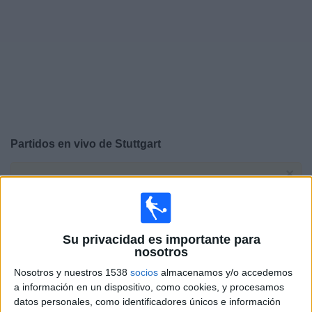
Deportes
Noticias
Widget
Partidos en vivo de
Stuttgart
×
Stuttgart: Actualmente no hay ningún partido en vivo por
TV. Puedes consultar el historial de partidos emitidos
anteriormente.
Su privacidad es importante para
Sábado, 05/23/2026
nosotros
13:00
Nosotros y nuestros 1538
socios
almacenamos y/o accedemos
Copa de Alemania
a información en un dispositivo, como cookies, y procesamos
Final
datos personales, como identificadores únicos e información