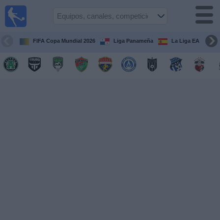
Fútbol
en Vivo
Panamá
FIFA Copa Mundial 2026
Liga Panameña
La Liga EA Sports
Guía de
Partidos
Televisados
Partidos
hoy
Equipos
Competiciones
Canales
TV
Otros