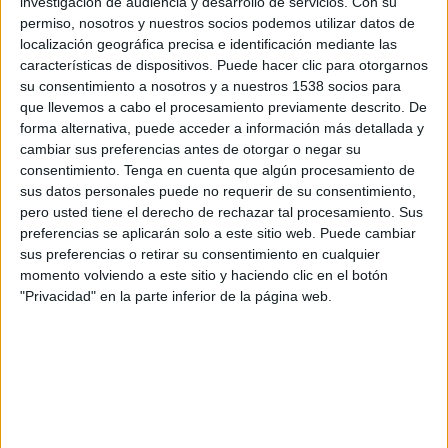
investigación de audiencia y desarrollo de servicios.
Con su
permiso, nosotros y nuestros socios podemos utilizar datos de
13:45
UEFA Nations League
localización geográfica precisa e identificación mediante las
Fase de grupos
características de dispositivos. Puede hacer clic para otorgarnos
su consentimiento a nosotros y a nuestros 1538 socios para
Suecia
que llevemos a cabo el procesamiento previamente descrito. De
Polonia
forma alternativa, puede acceder a información más detallada y
cambiar sus preferencias antes de otorgar o negar su
Canal por confirmar
consentimiento.
Tenga en cuenta que algún procesamiento de
sus datos personales puede no requerir de su consentimiento,
Viernes, 10/02/2026
pero usted tiene el derecho de rechazar tal procesamiento. Sus
13:45
UEFA Nations League
preferencias se aplicarán solo a este sitio web. Puede cambiar
Fase de grupos
sus preferencias o retirar su consentimiento en cualquier
momento volviendo a este sitio y haciendo clic en el botón
Bosnia
"Privacidad" en la parte inferior de la página web.
Suecia
Canal por confirmar
Más días