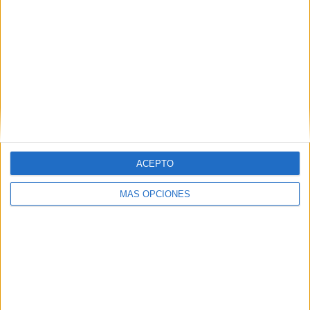
15
10
57
COMPETICIONES
VS Francia
RIVALES
RANKING POR EQUIPOS
Francia
10 (5.78%)
Italia
8 (4.62%)
Dinamarca
8 (4.62%)
España
8 (4.62%)
Inglaterra
8 (4.62%)
ACEPTO
Ver ranking completo
MÁS OPCIONES
RANKING POR COMPETICIONES
FIFA Copa Mundial 2026
37 (21.39%)
Eurocopa 2028
23 (13.29%)
Amistoso
22 (12.72%)
UEFA Nations League
22 (12.72%)
Eurocopa Femenina
16 (9.25%)
Ver ranking completo