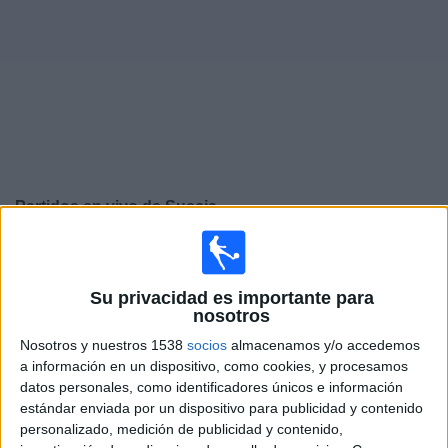
Deportes
Noticias
Widget
Partidos en vivo de
Suecia
Viernes, 09/25/2026
13:45
UEFA Nations League
Su privacidad es importante para
Fase de grupos
nosotros
Suecia
Nosotros y nuestros 1538
socios
almacenamos y/o accedemos
a información en un dispositivo, como cookies, y procesamos
Rumanía
datos personales, como identificadores únicos e información
Canal por confirmar
estándar enviada por un dispositivo para publicidad y contenido
personalizado, medición de publicidad y contenido,
Lunes, 09/28/2026