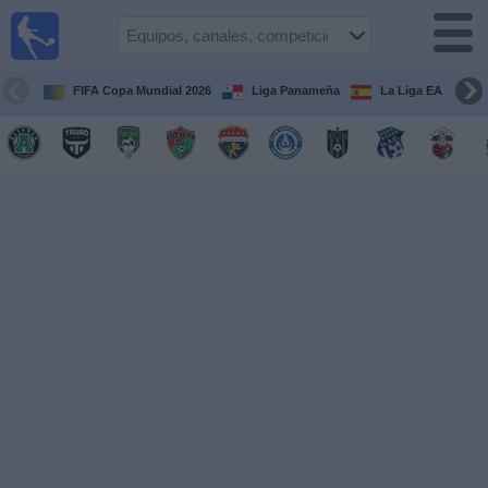
Fútbol
en Vivo
Panamá
FIFA Copa Mundial 2026
Liga Panameña
La Liga EA Sports
Guía de
Partidos
Televisados
Partidos
hoy
Equipos
Competiciones
Canales
TV
Otros