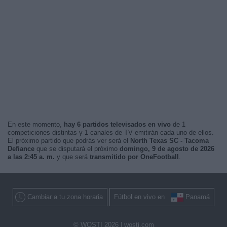
En este momento,
hay 6 partidos televisados en vivo
de 1
competiciones distintas y 1 canales de TV emitirán cada uno de ellos.
El próximo partido que podrás ver será el
North Texas SC - Tacoma
Defiance
que se disputará el próximo
domingo, 9 de agosto de 2026
a las 2:45 a. m.
y que será
transmitido por OneFootball
.
Cambiar a tu zona horaria
Fútbol en vivo en
Panamá
© WOSTI 2026 |
wosti.com