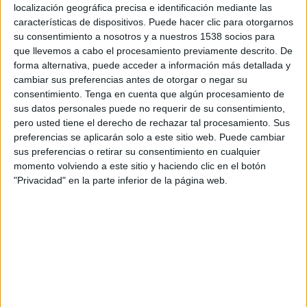
21:00
localización geográfica precisa e identificación mediante las
MLS Next Pro
características de dispositivos. Puede hacer clic para otorgarnos
Los Angeles FC 2
su consentimiento a nosotros y a nuestros 1538 socios para
que llevemos a cabo el procesamiento previamente descrito. De
Tacoma Defiance
forma alternativa, puede acceder a información más detallada y
OneFootball
cambiar sus preferencias antes de otorgar o negar su
consentimiento.
Tenga en cuenta que algún procesamiento de
Domingo, 08/23/2026
sus datos personales puede no requerir de su consentimiento,
pero usted tiene el derecho de rechazar tal procesamiento. Sus
21:00
MLS Next Pro
preferencias se aplicarán solo a este sitio web. Puede cambiar
sus preferencias o retirar su consentimiento en cualquier
Tacoma Defiance
momento volviendo a este sitio y haciendo clic en el botón
Sporting KC II
"Privacidad" en la parte inferior de la página web.
OneFootball
Más días
DATOS ESTADÍSTICOS DEL EQUIPO TACOMA DEFIANCE
EN TELEVISIÓN EN PANAMÁ