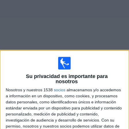
Deportes
Noticias
Widget
Partidos en vivo de
Tacoma Defiance
Partidos de hoy sábado, 08/08/2026
Su privacidad es importante para
19:45
nosotros
MLS Next Pro
Nosotros y nuestros 1538
socios
almacenamos y/o accedemos
North Texas SC
a información en un dispositivo, como cookies, y procesamos
Tacoma Defiance
datos personales, como identificadores únicos e información
estándar enviada por un dispositivo para publicidad y contenido
OneFootball
personalizado, medición de publicidad y contenido,
investigación de audiencia y desarrollo de servicios.
Con su
Domingo, 08/16/2026
permiso, nosotros y nuestros socios podemos utilizar datos de