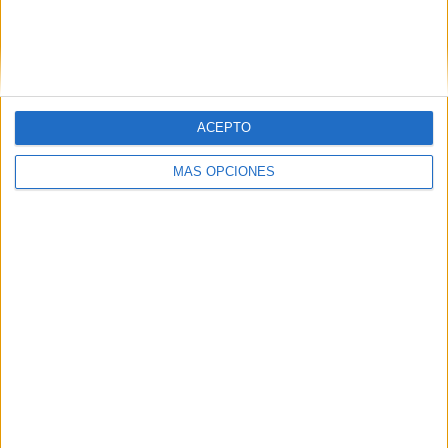
Portland Timbers 2
2 (11.76%)
Real Monarchs
2 (11.76%)
Ventura County
2 (11.76%)
Sporting KC II
1 (5.88%)
Ver ranking completo
ACEPTO
RANKING POR COMPETICIONES
MÁS OPCIONES
MLS Next Pro
17 (100%)
Ver ranking completo
Nº DE PARTIDOS POR DÍA DE LA SEMANA
LUNES
MARTES
MIÉRCOLES
JUEVES
VIERNES
-
-
1
-
2
- %
- %
5.88%
- %
11.76%
SÁBADO
DOMINGO