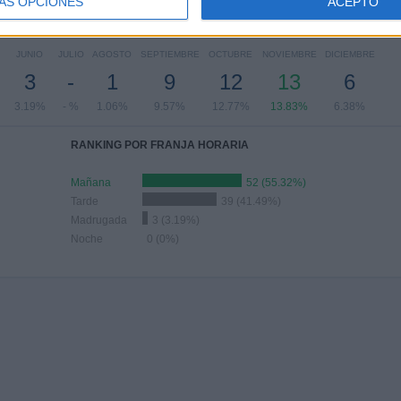
ÁS OPCIONES
ACEPTO
Nº DE PARTIDOS POR MES
JUNIO
JULIO
AGOSTO
SEPTIEMBRE
OCTUBRE
NOVIEMBRE
DICIEMBRE
3
-
1
9
12
13
6
3.19%
- %
1.06%
9.57%
12.77%
13.83%
6.38%
RANKING POR FRANJA HORARIA
Mañana
52 (55.32%)
Tarde
39 (41.49%)
Madrugada
3 (3.19%)
Noche
0 (0%)