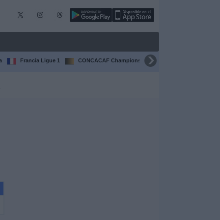
a
Francia Ligue 1
CONCACAF Champions Cup
Liga CONCACAF