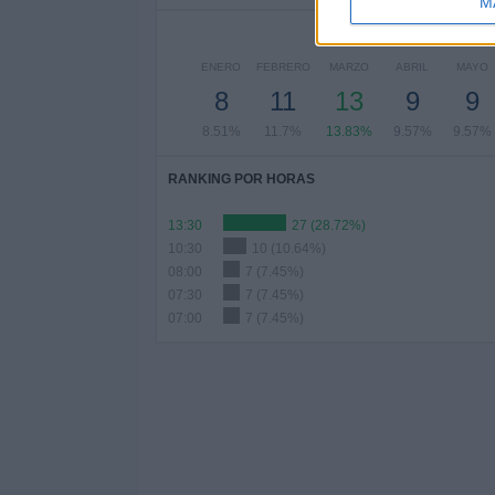
M
ENERO
FEBRERO
MARZO
ABRIL
MAYO
8
11
13
9
9
8.51%
11.7%
13.83%
9.57%
9.57%
RANKING POR HORAS
13:30
27 (28.72%)
10:30
10 (10.64%)
08:00
7 (7.45%)
07:30
7 (7.45%)
07:00
7 (7.45%)