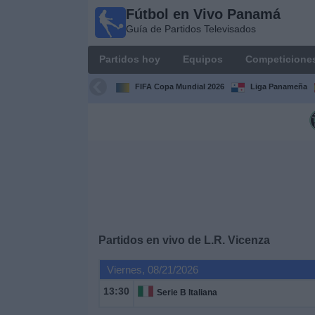
Fútbol en Vivo Panamá
Fútbol
Guía de Partidos Televisados
en Vivo
Panamá
Partidos hoy
Equipos
Competicione
Guía de
Partidos
FIFA Copa Mundial 2026
Liga Panameña
Televisados
Partidos
hoy
Equipos
Competiciones
Partidos en vivo de
L.R. Vicenza
Canales
Viernes, 08/21/2026
TV
13:30
Serie B Italiana
Otros