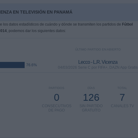
CENZA EN TELEVISIÓN EN PANAMÁ
 los datos estadísticos de cuándo y dónde se transmiten los partidos de
Fútbol
2014
, podemos dar los siguientes datos:
ÚLTIMO PARTIDO EN ABIERTO
Lecco - L.R. Vicenza
76.6%
04/03/2026 Serie C por FIFA+, DAZN App Gratis
PARTIDOS
DÍAS
TOTAL
0
126
7
CONSECUTIVOS
SIN PARTIDO
CANALES TV
DE PAGO
GRATUÍTO