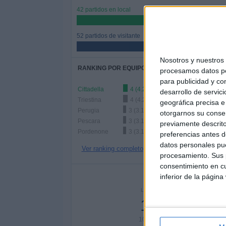
42 partidos en local
44.68%
52 partidos de visitante
55.32%
Nosotros y nuestro
RANKING POR EQUIPOS
procesamos datos per
para publicidad y co
Cittadella
4 (4.26%)
desarrollo de servici
Triestina
4 (4.26%)
geográfica precisa e 
Perugia
3 (3.19%)
otorgarnos su conse
Pescara
3 (3.19%)
previamente descrito
Pordenone
3 (3.19%)
preferencias antes d
datos personales pue
Ver ranking completo
procesamiento. Sus p
consentimiento en cu
Nº DE 
inferior de la página
LUNES
MARTES
MIÉR
10
7
1
10.64%
7.45%
14.