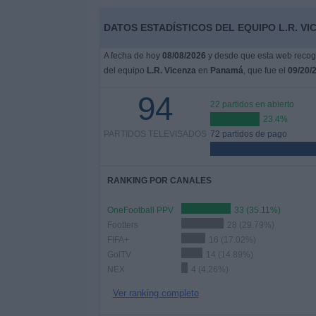
Deportes
DATOS ESTADÍSTICOS DEL EQUIPO L.R. VI
Noticias
A fecha de hoy
08/08/2026
y desde que esta web recoge
del equipo
L.R. Vicenza
en
Panamá
, que fue el
09/20/
Widget
94
22 partidos en abierto
23.4%
PARTIDOS TELEVISADOS
72 partidos de pago
RANKING POR CANALES
OneFootball PPV
33 (35.11%)
Footters
28 (29.79%)
FIFA+
16 (17.02%)
GolTV
14 (14.89%)
NEX
4 (4.26%)
Ver ranking completo