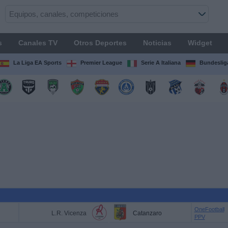
s
Canales TV
Otros Deportes
Noticias
Widget
La Liga EA Sports
Premier League
Serie A Italiana
Bundeslig
OneFootball
L.R. Vicenza
Catanzaro
PPV