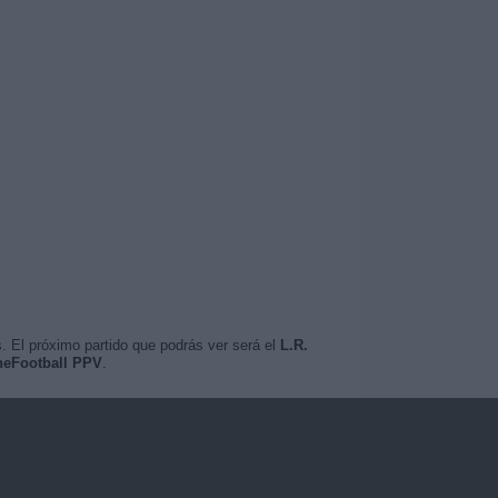
. El próximo partido que podrás ver será el
L.R.
neFootball PPV
.