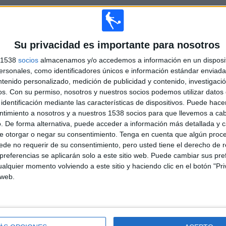
TOTAL
MÁXIMO
TOTAL
3
4
53
Su privacidad es importante para nosotros
COMPETICIONES
VS Cittadella
RIVALES
s 1538
socios
almacenamos y/o accedemos a información en un disposit
RANKING POR COMPETICIONES
sonales, como identificadores únicos e información estándar enviada 
ntenido personalizado, medición de publicidad y contenido, investigaci
Serie B Italiana
44 (46.81%)
os.
Con su permiso, nosotros y nuestros socios podemos utilizar datos 
Serie C
41 (43.62%)
identificación mediante las características de dispositivos. Puede hacer
Coppa Italia Serie C
9 (9.57%)
ntimiento a nosotros y a nuestros 1538 socios para que llevemos a ca
. De forma alternativa, puede acceder a información más detallada y 
Ver ranking completo
e otorgar o negar su consentimiento.
Tenga en cuenta que algún proc
de no requerir de su consentimiento, pero usted tiene el derecho de r
referencias se aplicarán solo a este sitio web. Puede cambiar sus pref
alquier momento volviendo a este sitio y haciendo clic en el botón "Pri
PARTIDOS POR DÍA DE LA SEMANA
 web.
COLES
JUEVES
VIERNES
SÁBADO
DOMINGO
4
4
10
24
25
89%
4.26%
10.64%
25.53%
26.6%