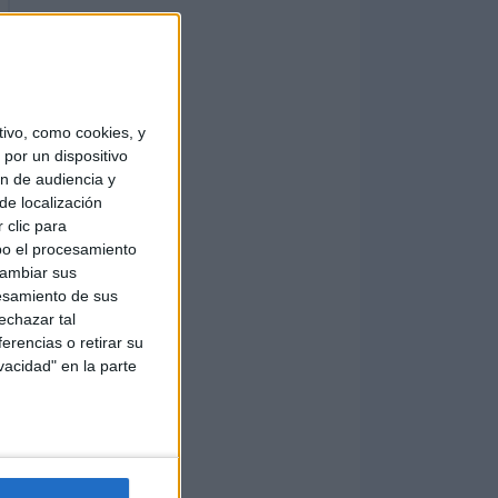
ivo, como cookies, y
por un dispositivo
ón de audiencia y
de localización
 clic para
bo el procesamiento
cambiar sus
esamiento de sus
echazar tal
erencias o retirar su
vacidad" en la parte