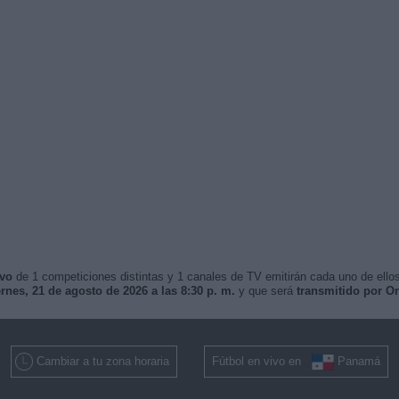
ivo
de 1 competiciones distintas y 1 canales de TV emitirán cada uno de ellos
ernes, 21 de agosto de 2026 a las 8:30 p. m.
y que será
transmitido por O
Cambiar a tu zona horaria
Fútbol en vivo en
Panamá