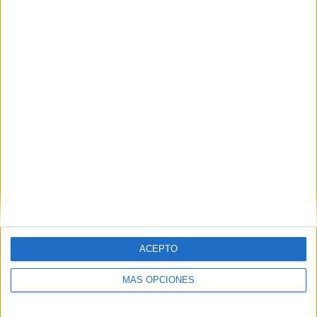
Bath City
1 (14.29%)
Dagenham & Redbridge
1 (14.29%)
Hemel Hempstead Town
1 (14.29%)
Hornchurch FC
1 (14.29%)
Ver ranking completo
RANKING POR COMPETICIONES
National League South
7 (100%)
Ver ranking completo
Nº DE PARTIDOS POR DÍA DE LA SEMANA
LUNES
MARTES
MIÉRCOLES
JUEVES
VIERNES
ACEPTO
-
4
-
-
-
MÁS OPCIONES
- %
57.14%
- %
- %
- %
SÁBADO
DOMINGO