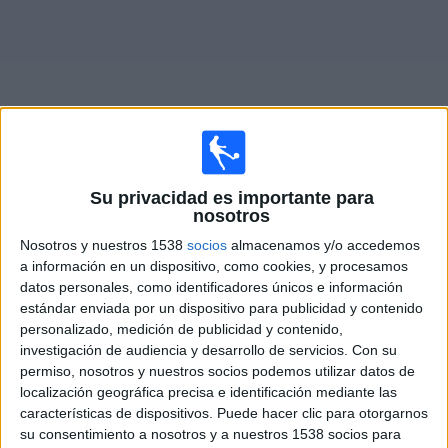
Deportes
Noticias
Widget
Su privacidad es importante para
Partidos en vivo de
Weston-super-Mare AFC
nosotros
Nosotros y nuestros 1538
socios
almacenamos y/o accedemos
Martes, 08/18/2026
a información en un dispositivo, como cookies, y procesamos
13:45
National League South
datos personales, como identificadores únicos e información
estándar enviada por un dispositivo para publicidad y contenido
personalizado, medición de publicidad y contenido,
investigación de audiencia y desarrollo de servicios.
Con su
permiso, nosotros y nuestros socios podemos utilizar datos de
Torquay Utd.
localización geográfica precisa e identificación mediante las
Weston-super-Mare AFC
características de dispositivos. Puede hacer clic para otorgarnos
DAZN (Míralo en vivo)
su consentimiento a nosotros y a nuestros 1538 socios para