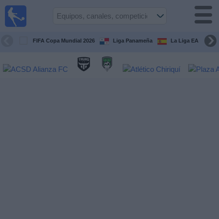
Fútbol
en Vivo
Panamá
FIFA Copa Mundial 2026
Liga Panameña
La Liga EA Sports
Guía de
Partidos
Televisados
Partidos
hoy
Equipos
Competiciones
Canales
TV
Otros