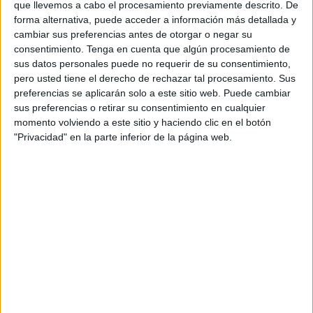
que llevemos a cabo el procesamiento previamente descrito. De
forma alternativa, puede acceder a información más detallada y
DATOS ESTADÍSTICOS DEL EQUIPO WESTON-SUPER-
cambiar sus preferencias antes de otorgar o negar su
MARE AFC EN TELEVISIÓN EN PANAMÁ
consentimiento.
Tenga en cuenta que algún procesamiento de
sus datos personales puede no requerir de su consentimiento,
A fecha de hoy
08/08/2026
y desde que esta web recoge los datos
pero usted tiene el derecho de rechazar tal procesamiento. Sus
estadísticos de cuándo y dónde se transmiten los partidos de
Fútbol
del
preferencias se aplicarán solo a este sitio web. Puede cambiar
equipo
Weston-super-Mare AFC
en
Panamá
, que fue el
10/11/2025
,
sus preferencias o retirar su consentimiento en cualquier
podemos dar los siguientes datos:
momento volviendo a este sitio y haciendo clic en el botón
"Privacidad" en la parte inferior de la página web.
7
PARTIDOS TELEVISADOS
0 partidos en abierto
0%
7 partidos de pago
100%
RANKING POR CANALES
DAZN
7 (100%)