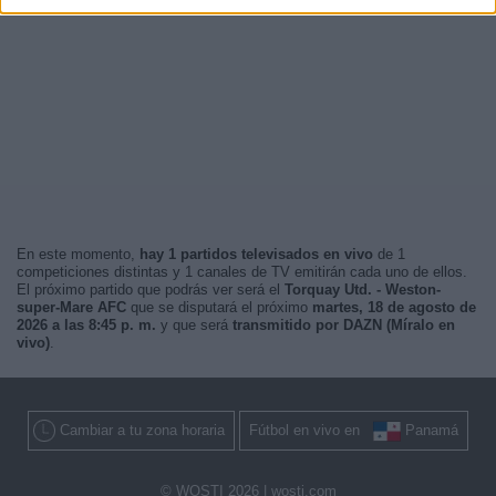
En este momento,
hay 1 partidos televisados en vivo
de 1
competiciones distintas y 1 canales de TV emitirán cada uno de ellos.
El próximo partido que podrás ver será el
Torquay Utd. - Weston-
super-Mare AFC
que se disputará el próximo
martes, 18 de agosto de
2026 a las 8:45 p. m.
y que será
transmitido por DAZN (Míralo en
vivo)
.
Cambiar a tu zona horaria
Fútbol en vivo en
Panamá
© WOSTI 2026 |
wosti.com