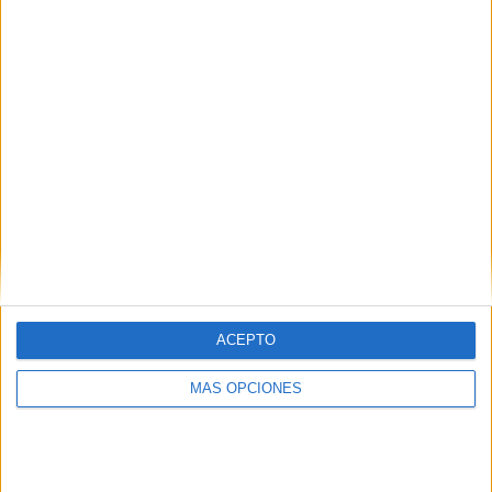
1
3
8
COMPETICIONES
VS Academia
RIVALES
Rey
RANKING POR EQUIPOS
Academia Rey
3 (16.67%)
Ureña SC
3 (16.67%)
Atlético Barinas
2 (11.11%)
Yaracuyanos FC
2 (11.11%)
Real Frontera
2 (11.11%)
Ver ranking completo
RANKING POR COMPETICIONES
ACEPTO
Liga Futve 2
18 (100%)
MÁS OPCIONES
Ver ranking completo
Nº DE PARTIDOS POR DÍA DE LA SEMANA