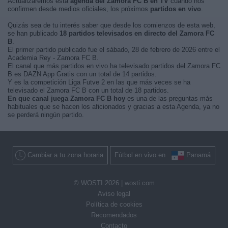
Actualizaremos está
agenda del Zamora FC B en TV
cuando nos
confirmen desde medios oficiales, los próximos
partidos en vivo
.
Quizás sea de tu interés saber que desde los comienzos de esta web,
se han publicado
18 partidos televisados en directo del Zamora FC
B
.
El primer partido publicado fue el sábado, 28 de febrero de 2026 entre el
Academia Rey - Zamora FC B.
El canal que más partidos en vivo ha televisado partidos del Zamora FC
B es DAZN App Gratis con un total de 14 partidos.
Y es la competición Liga Futve 2 en las que más veces se ha
televisado el Zamora FC B con un total de 18 partidos.
En que canal juega Zamora FC B hoy
es una de las preguntas más
habituales que se hacen los aficionados y gracias a esta Agenda, ya no
se perderá ningún partido.
Cambiar a tu zona horaria
Fútbol en vivo en
Panamá
© WOSTI 2026 |
wosti.com
Aviso legal
Política de cookies
Recomendados
Contacto