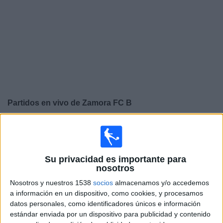
Deportes
Noticias
Widget
Partidos en vivo de
Zamora FC B
×
Zamora FC B: Actualmente no hay ningún partido en
vivo por TV. Puedes consultar el historial de partidos
emitidos anteriormente.
Su privacidad es importante para
nosotros
Lunes, 08/03/2026
Nosotros y nuestros 1538
socios
almacenamos y/o accedemos
a información en un dispositivo, como cookies, y procesamos
14:30
Liga Futve 2
datos personales, como identificadores únicos e información
estándar enviada por un dispositivo para publicidad y contenido
Zamora FC B