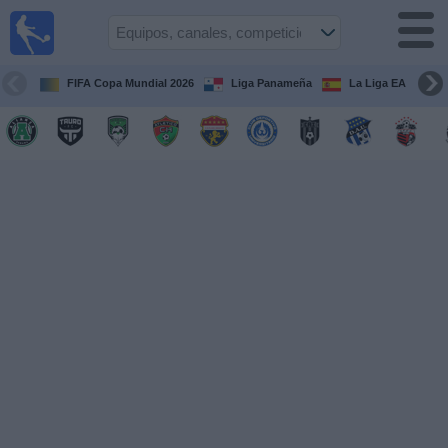
Fútbol
en Vivo
Panamá
FIFA Copa Mundial 2026
Liga Panameña
La Liga EA Sports
Guía de
Partidos
Televisados
Partidos
hoy
Equipos
Competiciones
Canales
TV
Otros