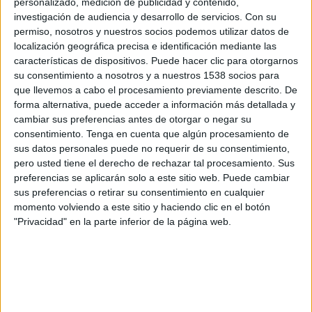
personalizado, medición de publicidad y contenido,
Ureña SC
investigación de audiencia y desarrollo de servicios.
Con su
DAZN (Míralo en vivo)
permiso, nosotros y nuestros socios podemos utilizar datos de
localización geográfica precisa e identificación mediante las
Miércoles, 07/29/2026
características de dispositivos. Puede hacer clic para otorgarnos
su consentimiento a nosotros y a nuestros 1538 socios para
15:00
Liga Futve 2
que llevemos a cabo el procesamiento previamente descrito. De
forma alternativa, puede acceder a información más detallada y
Academia Rey
cambiar sus preferencias antes de otorgar o negar su
Zamora FC B
consentimiento.
Tenga en cuenta que algún procesamiento de
DAZN (Míralo en vivo)
sus datos personales puede no requerir de su consentimiento,
pero usted tiene el derecho de rechazar tal procesamiento. Sus
preferencias se aplicarán solo a este sitio web. Puede cambiar
Viernes, 06/05/2026
sus preferencias o retirar su consentimiento en cualquier
14:30
Liga Futve 2
momento volviendo a este sitio y haciendo clic en el botón
"Privacidad" en la parte inferior de la página web.
Puerto Cabello B
Zamora FC B
DAZN (Míralo en vivo)
Más días