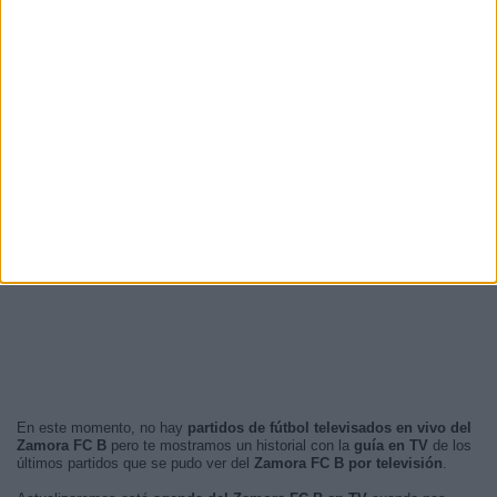
En este momento, no hay
partidos de fútbol televisados en vivo del
Zamora FC B
pero te mostramos un historial con la
guía en TV
de los
últimos partidos que se pudo ver del
Zamora FC B por televisión
.