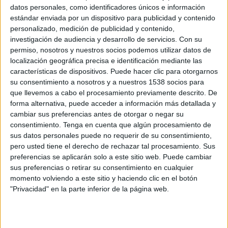
Independiente del Valle
datos personales, como identificadores únicos e información
Rosario Central
estándar enviada por un dispositivo para publicidad y contenido
Disney+ Premium
Telefé YouTube
Pluto TV
personalizado, medición de publicidad y contenido,
investigación de audiencia y desarrollo de servicios.
Con su
ESPN 4
permiso, nosotros y nuestros socios podemos utilizar datos de
19:30
Copa Libertadores
localización geográfica precisa e identificación mediante las
Fase de grupos
características de dispositivos. Puede hacer clic para otorgarnos
su consentimiento a nosotros y a nuestros 1538 socios para
Corinthians
que llevemos a cabo el procesamiento previamente descrito. De
Platense
forma alternativa, puede acceder a información más detallada y
Disney+ Premium
ESPN 4
cambiar sus preferencias antes de otorgar o negar su
consentimiento.
Tenga en cuenta que algún procesamiento de
sus datos personales puede no requerir de su consentimiento,
Sábado, 05/23/2026
pero usted tiene el derecho de rechazar tal procesamiento. Sus
11:00
Serie A Italiana
preferencias se aplicarán solo a este sitio web. Puede cambiar
sus preferencias o retirar su consentimiento en cualquier
Bologna
momento volviendo a este sitio y haciendo clic en el botón
Inter Milan
"Privacidad" en la parte inferior de la página web.
Disney+ Premium
ESPN 4
Martes, 05/19/2026