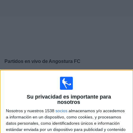
Deportes
Noticias
Widget
Partidos en vivo de
Angostura FC
×
Angostura FC: Actualmente no hay ningún partido en
vivo por TV. Puedes consultar el historial de partidos
emitidos anteriormente.
Su privacidad es importante para
nosotros
Viernes, 10/03/2025
Nosotros y nuestros 1538
socios
almacenamos y/o accedemos
18:00
Liga Futve 2
a información en un dispositivo, como cookies, y procesamos
datos personales, como identificadores únicos e información
Dynamo Puerto
estándar enviada por un dispositivo para publicidad y contenido