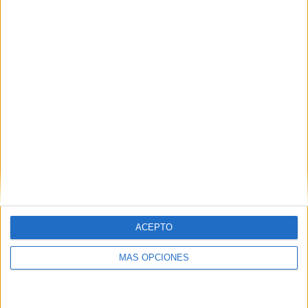
2
5
21
COMPETICIONES
VS Portuguesa
RIVALES
FC
RANKING POR EQUIPOS
Portuguesa FC
5 (6.67%)
Puerto Cabello
5 (6.67%)
Carabobo
5 (6.67%)
Mineros Guayana
5 (6.67%)
Bolívar SC
4 (5.33%)
Ver ranking completo
RANKING POR COMPETICIONES
ACEPTO
Liga Futve
46 (61.33%)
MÁS OPCIONES
Liga Futve 2
29 (38.67%)
Ver ranking completo