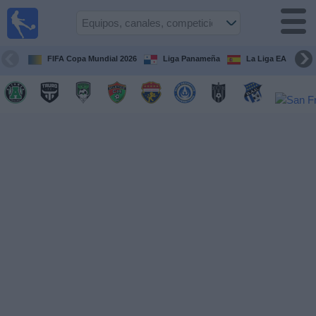
Fútbol
en Vivo
Panamá
FIFA Copa Mundial 2026
Liga Panameña
La Liga EA Sports
Guía de
Partidos
Televisados
Partidos
hoy
Equipos
Competiciones
Canales
TV
Otros