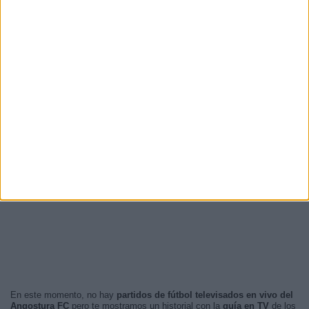
En este momento, no hay
partidos de fútbol televisados en vivo del
Angostura FC
pero te mostramos un historial con la
guía en TV
de los