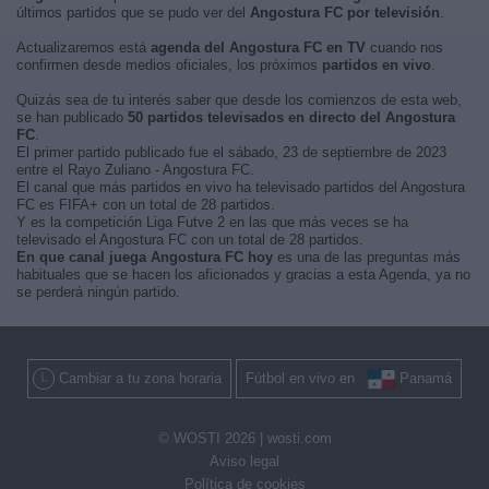
últimos partidos que se pudo ver del
Angostura FC por televisión
.
Actualizaremos está
agenda del Angostura FC en TV
cuando nos
confirmen desde medios oficiales, los próximos
partidos en vivo
.
Quizás sea de tu interés saber que desde los comienzos de esta web,
se han publicado
50 partidos televisados en directo del Angostura
FC
.
El primer partido publicado fue el sábado, 23 de septiembre de 2023
entre el Rayo Zuliano - Angostura FC.
El canal que más partidos en vivo ha televisado partidos del Angostura
FC es FIFA+ con un total de 28 partidos.
Y es la competición Liga Futve 2 en las que más veces se ha
televisado el Angostura FC con un total de 28 partidos.
En que canal juega Angostura FC hoy
es una de las preguntas más
habituales que se hacen los aficionados y gracias a esta Agenda, ya no
se perderá ningún partido.
Cambiar a tu zona horaria
Fútbol en vivo en
Panamá
© WOSTI 2026 |
wosti.com
Aviso legal
Política de cookies