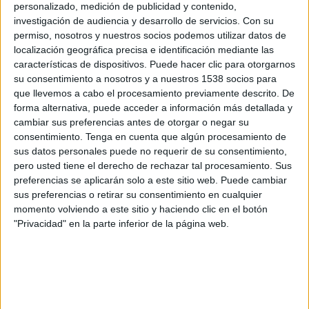
Angostura FC
personalizado, medición de publicidad y contenido,
investigación de audiencia y desarrollo de servicios.
Con su
FIFA+
permiso, nosotros y nuestros socios podemos utilizar datos de
localización geográfica precisa e identificación mediante las
Sábado, 09/27/2025
características de dispositivos. Puede hacer clic para otorgarnos
su consentimiento a nosotros y a nuestros 1538 socios para
14:30
Liga Futve 2
que llevemos a cabo el procesamiento previamente descrito. De
forma alternativa, puede acceder a información más detallada y
Angostura FC
cambiar sus preferencias antes de otorgar o negar su
Marítimo de La Guaira
consentimiento.
Tenga en cuenta que algún procesamiento de
FIFA+
sus datos personales puede no requerir de su consentimiento,
pero usted tiene el derecho de rechazar tal procesamiento. Sus
Domingo, 09/21/2025
preferencias se aplicarán solo a este sitio web. Puede cambiar
sus preferencias o retirar su consentimiento en cualquier
15:00
Liga Futve 2
momento volviendo a este sitio y haciendo clic en el botón
"Privacidad" en la parte inferior de la página web.
Aragua
Angostura FC
FIFA+
Más días