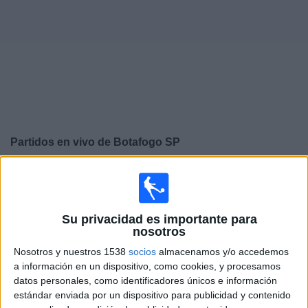
Deportes
Noticias
Widget
Partidos en vivo de
Botafogo SP
×
Botafogo SP: Actualmente no hay ningún partido en vivo
por TV. Puedes consultar el historial de partidos
emitidos anteriormente.
Su privacidad es importante para
nosotros
Domingo, 02/23/2025
Nosotros y nuestros 1538
socios
almacenamos y/o accedemos
a información en un dispositivo, como cookies, y procesamos
15:30
Campeonato Paulista
datos personales, como identificadores únicos e información
estándar enviada por un dispositivo para publicidad y contenido
Botafogo SP