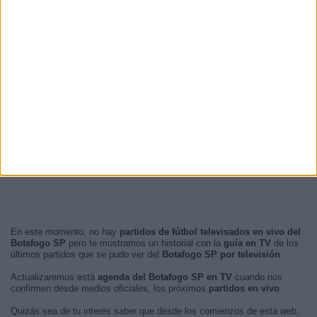
En este momento, no hay
partidos de fútbol televisados en vivo del
Botafogo SP
pero te mostramos un historial con la
guía en TV
de los
últimos partidos que se pudo ver del
Botafogo SP por televisión
.
Actualizaremos está
agenda del Botafogo SP en TV
cuando nos
confirmen desde medios oficiales, los próximos
partidos en vivo
.
Quizás sea de tu interés saber que desde los comienzos de esta web,