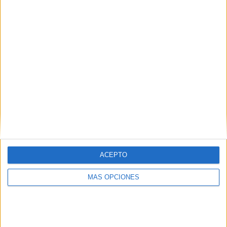
RANKING POR EQUIPOS
Guarani
7 (6.42%)
Corinthians
5 (4.59%)
Ponte Preta
5 (4.59%)
Santo André
4 (3.67%)
Avaí
4 (3.67%)
Ver ranking completo
RANKING POR COMPETICIONES
Serie B Brasil
61 (55.96%)
Campeonato Paulista
48 (44.04%)
ACEPTO
Ver ranking completo
MÁS OPCIONES
Nº DE PARTIDOS POR DÍA DE LA SEMANA
LUNES
MARTES
MIÉRCOLES
JUEVES
VIERNES
7
17
13
5
12