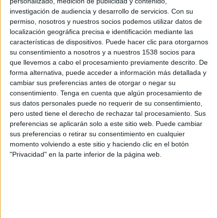
personalizado, medición de publicidad y contenido,
Grêmio Novorizontino
investigación de audiencia y desarrollo de servicios.
Con su
Fanatiz (Míralo en vivo)
permiso, nosotros y nuestros socios podemos utilizar datos de
localización geográfica precisa e identificación mediante las
Jueves, 02/20/2025
características de dispositivos. Puede hacer clic para otorgarnos
su consentimiento a nosotros y a nuestros 1538 socios para
16:30
Campeonato Paulista
que llevemos a cabo el procesamiento previamente descrito. De
forma alternativa, puede acceder a información más detallada y
Palmeiras
cambiar sus preferencias antes de otorgar o negar su
Botafogo SP
consentimiento.
Tenga en cuenta que algún procesamiento de
Fanatiz (Míralo en vivo)
sus datos personales puede no requerir de su consentimiento,
pero usted tiene el derecho de rechazar tal procesamiento. Sus
preferencias se aplicarán solo a este sitio web. Puede cambiar
Sábado, 02/15/2025
sus preferencias o retirar su consentimiento en cualquier
13:00
Campeonato Paulista
momento volviendo a este sitio y haciendo clic en el botón
"Privacidad" en la parte inferior de la página web.
Ponte Preta
Botafogo SP
Fanatiz (Míralo en vivo)
Más días