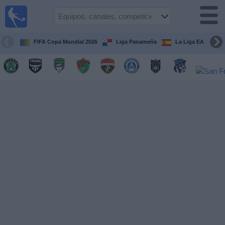
Fútbol
en Vivo
Panamá
FIFA Copa Mundial 2026
Liga Panameña
La Liga EA Sports
Guía de
Partidos
Televisados
Partidos
hoy
Equipos
Competiciones
Canales
TV
Otros